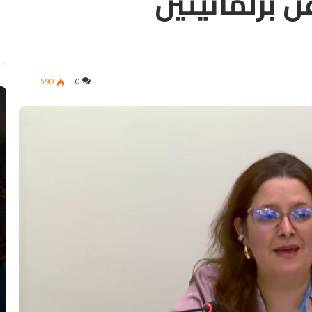
عن برلمانيتين
590
0