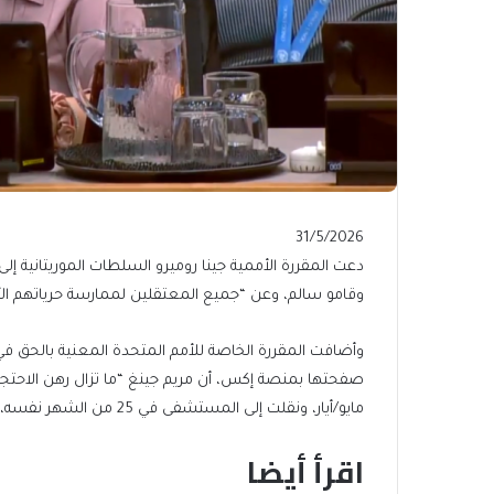
Published
31/5/2026
On
دعت المقررة الأممية جينا روميرو السلطات الموريتانية إلى 
31/5/2026
وقامو سالم، وعن “جميع المعتقلين لممارسة حرياتهم ال
وأضافت المقررة الخاصة للأمم المتحدة المعنية بالحق ف
مايو/أيار، ونقلت إلى المستشفى في 25 من الشهر نفسه، ثم عادت إلى سجن النساء بنواكشوط”.
اقرأ أيضا