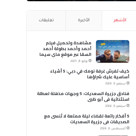
الأشهر
الأخيرة
تعليقات
مشاهدة وتحميل فيلم
أحمد وأحمد بطولة أحمد
السقا عبر موقع ماي سيما
MyCima (وي سيما WeCima)
يوليو 8, 2025
كيف تفرش غرفة نومك في دبي: 5 أشياء
أساسية عليك شراؤها
سبتمبر 9, 2024
فنادق جزيرة السعديات: 5 وجهات مذهلة لعطلة
استثنائية في أبو ظبي
سبتمبر 9, 2024
5 أفكار رائعة لقضاء ليلة ممتعة لا تُنسى مع
الصديقات في جزيرة السعديات
أغسطس 6, 2024