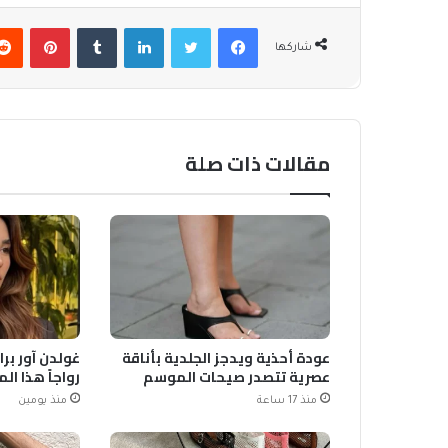
فيسبوك
تويتر
لينكدإن
بينتير
شاركها
مقالات ذات صلة
عودة أحذية ويدجز الجلدية بأناقة
غولدن آور برا
عصرية تتصدر صيحات الموسم
رواجاً هذا ا
منذ 17 ساعة
منذ يومين