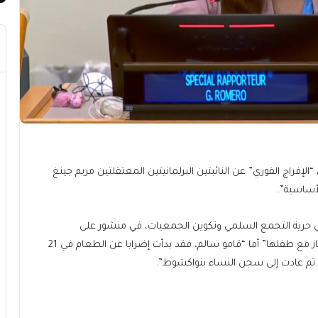
“الإفراج الفوري” عن النائبتين البرلمانيتين المعتقلتين مريم جينغ
أساسية”.
ي حرية التجمع السلمي وتكوين الجمعيات، في منشور على
صفحتها بمنصة إكس، أن مريم جينغ “ما تزال رهن الاحتجاز مع طفلها” أما “قامو سالم، فقد بدأت إضرابا عن الطعام في 21