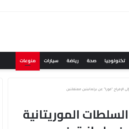
 ويشعل جدل الإنفاق
تكنولوجيا
صحة
رياضة
سيارات
منوعات
ى الإفراج “فورا” عن برلمانيتين معتقلتين
السلطات الموريتانية