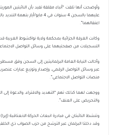
end
list
وأوضحت أنها تلقت “أنباء مقلقة تفيد بأن النائبتين المور
of
of
عليهما بالسجن 4 سنوات في 4 مايو/
list
2
اعتقالهما”.
items
التسجيلات من صفحتيهما على وسائل التواصل الاجتماعي،
وأحالت النيابة العامة البرلمانيتين إلى السجن وفق مسط
عبر وسائل التواصل الرقمي، وإصدار وتوزيع عبارات عنصر
منصات التواصل الاجتماعي”.
ووجهت لهما كذلك تهم “التهديد والافتراء، والدعوة إلى 
والتحريض على العنف”.
وتنشط النائبتان في مبادرة انبعاث الحركة الانعتاقية (إيرا) 
وقد دخلتا البرلمان عبر الترشح من حزب الصواب ذي الخلفية