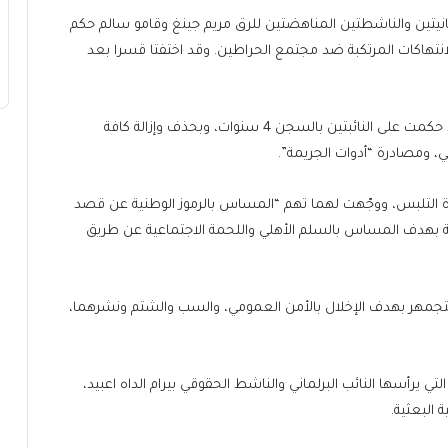
يتانيتين والناشطتين المناهضتين للرق مريم جينغ وقامو سالم حكم
أيار بتهمة التنديد بالانتهاكات المرتكبة ضد مجتمع الحراطين. وقد اختفتا قسرا بعد
وكانت الغرفة الجزائية بمحكمة ولاية نواكشوط الغربية قد حكمت على النائبتين بالسجن 4 سنوات، وبحذف وإزالة كافة
 ومصادرة “أدوات الجريمة”.
رة التلبس، ووجّهت لهما تهم “المساس بالرموز الوطنية عن قصد
ية بهدف المساس بالسلم الأهلي واللحمة الاجتماعية عن طريق
التجمهر بهدف الإخلال بالأمن العمومي، والسب والشتم ونشرهما،
التي يرأسها النائب البرلماني والناشط الحقوقي بيرام الداه اعبيد،
 البعثية.