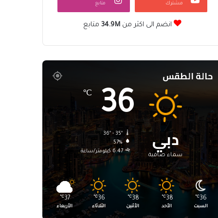
مشترك
متابع
انضم الى اكثر من
34.9M
متابع
حالة الطقس
36
℃
دبي
36º - 35º
57%
6.47 كيلومتر/ساعة
سماء صافية
℃
37
℃
36
℃
38
℃
38
℃
36
السبت
الأحد
الأثنين
الثلاثاء
الأربعاء