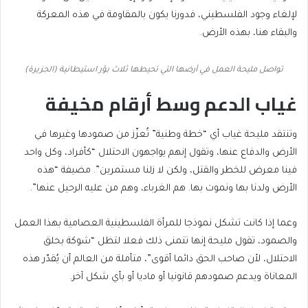
لإلغاء وجود الفلسطيني، فدورنا يكون بالمقاومة في هذه المعركة
والبقاء هنا، بهذه الأرض.
تواصل مليحة العمل في أرضها التي تحيطها ثلاث بؤر استيطانية (الجزيرة)
غياب الدعم وسط أرقام مخيفة
وتنتقد مليحة غياب أي “خطة وطنية” تُعزّز من صمودها وغيرها في
الأرض والدفاع عنها، وتقول إنهم يواجهون الاحتلال “كأفراد، وكل واحد
فينا معرض للخطر والقتل، ولكن لا زلنا مستمرين”. مضيفة “هذه
الأرض ولدنا بها ونموت بها. هم الغرباء، وهم من عليه الرحيل عنها”.
وعما إذا كانت تشكل نموذجا للمرأة الفلسطينية العصامية بهذا العمل
والصمود، تقول مليحة إنها تتمنى ذلك فعلا لتظل “شوكة بحلق
الاحتلال، لأن صاحب الحق دائما أقوى”، متأملة من العالم أن يُقدّر هذه
المعاناة ويدعم صمودهم قانونيا أو ماديا أو بأي شكل آخر.