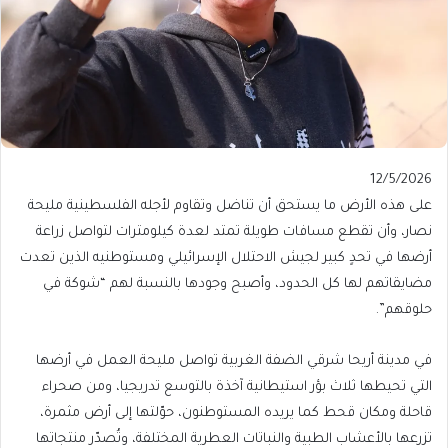
Published
12/5/2026
On
على هذه الأرض ما يستحق أن تناضل وتقاوم لأجله الفلسطينية مليحة
12/5/2026
نصار، وأن تقطع مسافات طويلة تمتد لعدة كيلومترات لتواصل زراعة
أرضها في تحدٍ كبير لجيش الاحتلال الإسرائيلي ومستوطنيه الذين تعدت
مضايقاتهم لها كل الحدود، وأصبح وجودها بالنسبة لهم “شوكة في
حلوقهم”.
في مدينة أريحا شرقي الضفة الغربية تواصل مليحة العمل في أرضها
التي تحيطها ثلاث بؤر استيطانية آخذة بالتوسع تدريجيا، ومن صحراء
قاحلة ومكان قحط كما يريده المستوطنون، حوّلتها إلى أرض مثمرة،
تزرعها بالأعشاب الطبية والنباتات العطرية المختلفة، وتُصدّر منتجاتها