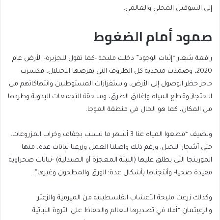
إلى السوقين المحلي والعالمي.
صمود أمام الضغوط
رافعة شعار “إثبات الوجود” دخلت مليحة -كما تقول للجزيرة- الأرض عام
2020، وصمدت متحدية كل الظروف التي يفرضها الاحتلال، فكسرت
حاجز حظر الوصول إلى الأرض، واستفزازات المستوطنين وانتهاكاتهم من
الاحتجاز وقطع المياه وإغلاق الطرق، وملاحقة التجمعات البدوية وطردها
من المكان، كما هو الحال في منطقة العوجا.
وتضيف “قطعوا المياه عنا 3 أشهر ما تسبب بجفاف وخراب المزروعات،
حتى أشجار النخيل. ورغم ذلك واصلنا العمل وزرعنا نباتات عدة، منها
المورينجا التي يطلق عليها (النبتة المعجزة أو الصيدلية) -نباتات صحراوية
مفيدة صحيا- وأنتجناها بأشكال عدة؛ الورق والمطحون وغيرها”.
وكذلك زرعت مليحة الأعشاب الفلسطينية من الميرمية والزعتر
والزعيتمان “أملا في تصديرها للعالم والحفاظ على الثروة النباتية