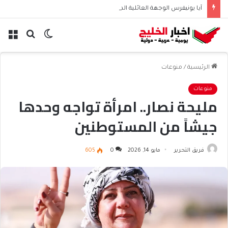
آيا يونيفرس الوجهة العائلية المثالية للترفيه والمغامرات
الوضع
بحث
الق
المظلم
عن
الرئيسية
/
منوعات
منوعات
مليحة نصار.. امرأة تواجه وحدها
جيشاً من المستوطنين
فريق التحرير
مايو 14, 2026
0
605