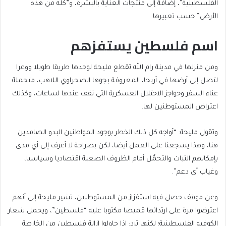
الفلسطينية”، إضافة إلى منتجات العناية بالبشرة، و”كله من هذه
الأرض” حسب تعبيرها.
اسم فلسطين يستفزهم
ومن منزلها في مدينة رام الله تقطع مليحة لوحدها طريقا طويلا ووعرا
لتصل إلى أرضها في أريحا، المعروفة بجوها الصحراوي اللاهب، متحملة
عناء السفر وحواجز الاحتلال العسكرية التي تقف عندها لساعات، وكذلك
اعتراض المستوطنين لها.
وتقول مليحة: “أواجه كل ذلك الخطر بوجود المواطنين البدو الصامدين
هنا، وهذا يشجعنا على العمل أيضا، لكن بصراحة لا أعرف إلى أي مدى
بإمكانهم الثبات والتحمُّل أمام الظروف الصعبة اقتصاديا وسياسيا،
وغياب أي دعم”.
وعن موقف حصل فيه استفزاز من المستوطنين، تشير مليحة إلى أنهم
اعترضوا مرة على ارتدائها قميصا مكتوبا عليه “فلسطين”، ويحمل شعار
الكوفية الفلسطينية؛ لكنها ترد: إذا حاولوا إزالة فلسطين من الخارطة