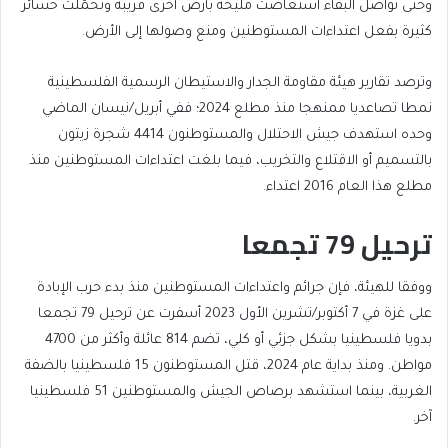
وحتى تواصل البقاء استعاضت مليحة بأرض أخرى قريبة وتحمّلت خسائر
كثيرة بفعل اعتداءات المستوطنين ومنع وصولها إلى الأرض.
وترصد تقارير هيئة مقاومة الجدار والاستيطان الرسمية الفلسطينية
نمطا تصاعديا ممنهجا منذ مطلع 2024؛ ففي أبريل/نيسان الماضي
وحده استهدف جيش الاحتلال والمستوطنون 4414 شجرة زيتون
بالتسميم أو الاقتلاع والتخريب، فيما بلغت اعتداءات المستوطنين منذ
مطلع هذا العام 2016 اعتداء.
ترحيل 79 تجمعا
ووفقا للهيئة، فإن جرائم واعتداءات المستوطنين منذ بدء حرب الإبادة
على غزة في 7 أكتوبر/تشرين الأول 2023 أسفرت عن ترحيل 79 تجمعا
بدويا فلسطينيا بشكل جزئي أو كلي، تضم 814 عائلة وأكثر من 4700
مواطن. ومنذ بداية عام 2024، قتل المستوطنون 15 فلسطينيا بالضفة
الغربية، بينما استشهد برصاص الجيش والمستوطنين 51 فلسطينيا
آخر.