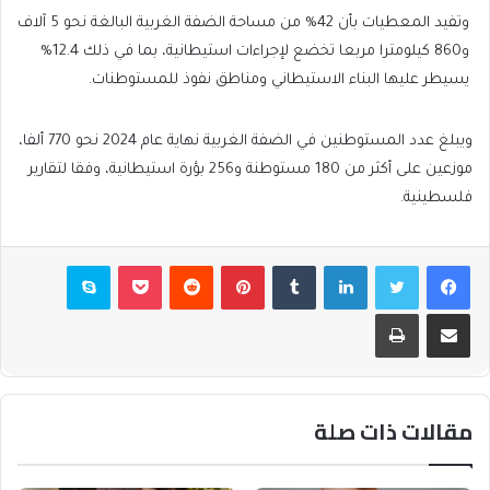
وتفيد المعطيات بأن 42% من مساحة الضفة الغربية البالغة نحو 5 آلاف
و860 كيلومترا مربعا تخضع لإجراءات استيطانية، بما في ذلك 12.4%
يسيطر عليها البناء الاستيطاني ومناطق نفوذ للمستوطنات.
ويبلغ عدد المستوطنين في الضفة الغربية نهاية عام 2024 نحو 770 ألفا،
موزعين على أكثر من 180 مستوطنة و256 بؤرة استيطانية، وفقا لتقارير
فلسطينية.
فيسبوك
تويتر
لينكدإن
بينتيريست
بوكيت
سكايب
مشاركة عبر البريد
طباعة
مقالات ذات صلة