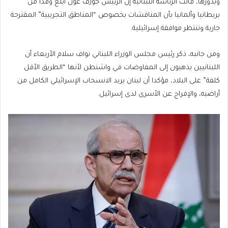
وبدورها، قالت الرئاسة اللبنانية إن الرئيس جوزف عون أبلغ وفدا من
بريطانيا وألمانيا بأن المناقشات بخصوص “المناطق التجريبية” المقترحة
جارية وتنتظر موافقة ⁠إسرائيلية.
ومن جانبه، ذكر رئيس مجلس الوزراء اللبناني نواف سلام الأربعاء أن
اللبنانيين يذهبون إلى المفاوضات في واشنطن لأنها “الطريق الأقل
كلفة” على البلاد، مؤكدا أن لبنان يريد الانسحاب الإسرائيلي الكامل من
أراضيه، والإفراج عن الأسرى لدى إسرائيل.