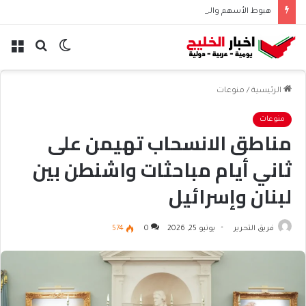
هبوط الأسهم والذهب وصعود النفط يعقّد مسار الفدرالي
الوضع
بحث
الق
المظلم
عن
الرئيسية
/
منوعات
منوعات
مناطق الانسحاب تهيمن على
ثاني أيام مباحثات واشنطن بين
لبنان وإسرائيل
فريق التحرير
يونيو 25, 2026
0
574