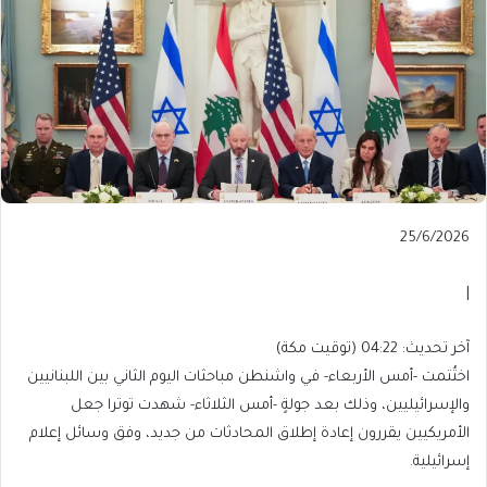
Published
25/6/2026
On
25/6/2026
|
آخر
آخر تحديث: 04:22 (توقيت مكة)
تحديث:
اختُتمت -أمس الأربعاء- في واشنطن مباحثات اليوم الثاني بين اللبنانيين
04:22
والإسرائيليين، وذلك بعد جولةٍ -أمس الثلاثاء- شهدت توترا جعل
(توقيت
الأمريكيين يقررون إعادة إطلاق المحادثات من جديد، وفق وسائل إعلام
مكة)
إسرائيلية.