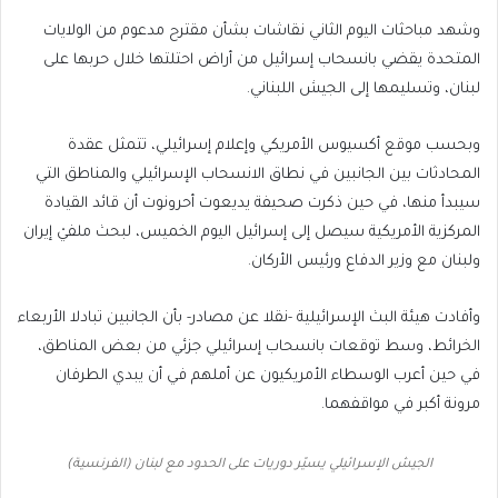
وشهد مباحثات اليوم الثاني نقاشات بشأن مقترح مدعوم من الولايات
المتحدة يقضي بانسحاب إسرائيل من أراض احتلتها خلال حربها على
لبنان، وتسليمها إلى الجيش اللبناني.
وبحسب موقع أكسيوس الأمريكي وإعلام إسرائيلي، تتمثل عقدة
المحادثات بين الجانبين في نطاق الانسحاب الإسرائيلي والمناطق التي
سيبدأ منها، في حين ذكرت صحيفة يديعوت أحرونوت أن قائد القيادة
المركزية الأمريكية سيصل إلى إسرائيل اليوم الخميس، لبحث ملفيْ إيران
ولبنان مع وزير الدفاع ورئيس الأركان.
وأفادت هيئة البث الإسرائيلية -نقلا عن مصادر- بأن الجانبين تبادلا الأربعاء
الخرائط، وسط توقعات بانسحاب إسرائيلي جزئي من بعض المناطق،
في حين أعرب الوسطاء الأمريكيون عن أملهم في أن يبدي الطرفان
مرونة أكبر في مواقفهما.
الجيش الإسرائيلي يسيّر دوريات على الحدود مع لبنان (الفرنسية)