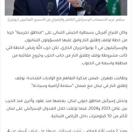
سلام: نريد الانسحاب الإسرائيلي الكامل والإفراج عن الأسرى اللبنانيين (رويترز)
وكان اقتراح أمريكي بسيطرة الجيش اللبناني على “مناطق تجريبية” جزءا
من خطة لوقف إطلاق النار وافق عليها المسؤولون اللبنانيون
والإسرائيليون في 3 يونيو/حزيران الجاري، لكن حزب الله رفض الخطة التي
كانت مشروطة بوقف إطلاق النار من جانب الحزب وخروج مقاتليه من
منطقة واسعة في الجنوب.
وطالبت طهران -ضمن مذكرة التفاهم مع الولايات المتحدة- بوقف
إطلاق النار في لبنان مع ضمان “سلامة أراضيه وسيادته”.
وتحتل إسرائيل مناطق جنوبي لبنان، بعضها منذ عقود وأخرى منذ الحرب
بين عاميْ 2023 و2024، فيما توغلت خلال العدوان الإسرائيلي على لبنان
لأكثر من 10 كيلومترات داخل الأراضي اللبنانية.
ومنذ 2 مارس/آذار الماضي، تشن إسرائيل عدوانا على لبنان، أسفر عن 4