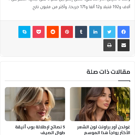
آلاف و192 قتيلا و12 ألفا و171 جريحا، وأكثر من مليون نازح.
فيسبوك
تويتر
لينكدإن
بينتيريست
بوكيت
سكايب
مشاركة عبر البريد
طباعة
مقالات ذات صلة
غولدن آور براونت لون الشعر
5 نصائح لإطلالة بوب أنيقة
الأكثر رواجاً هذا الموسم
طوال الصيف