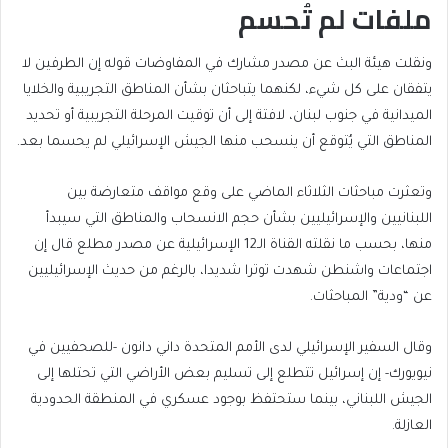
ملفات لم تُحسم
ونقلت هيئة البث عن مصدر مشارك في المفاوضات قوله إن الطرفين لا
يتفقان على كل شيء، لكنهما يتباحثان بشأن المناطق التجريبية والخلايا
الميدانية في جنوب لبنان، لافتة إلى أن توقيت المرحلة التجريبية أو تحديد
المناطق التي يُتوقع أن ينسحب منها الجيش الإسرائيلي لم يحسما بعد.
وتعثرت مباحثات الثلاثاء الماضي على وقع مواقف متعارضة بين
اللبنانيين والإسرائيليين بشأن حجم الانسحاب والمناطق التي سيبدأ
منها، بحسب ما نقلته القناة الـ12 الإسرائيلية عن مصدر مطلع قال إن
اجتماعات واشنطن شهدت توترا شديدا، بالرغم من حديث الإسرائيليين
عن “ودية” المباحثات.
وقال السفير الإسرائيلي لدى الأمم المتحدة داني دانون -للصحفيين في
نيويورك- إن إسرائيل تتطلع إلى تسليم بعض الأراضي التي تحتلها إلى
الجيش اللبناني، بينما ستحتفظ بوجود عسكري في المنطقة الحدودية
العازلة.