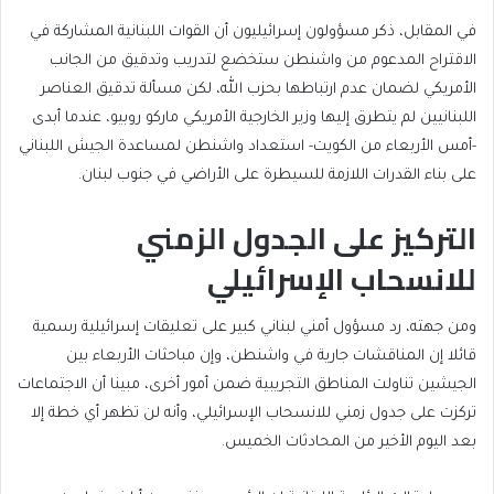
في المقابل، ذكر مسؤولون إسرائيليون أن القوات اللبنانية المشاركة في
الاقتراح المدعوم من واشنطن ستخضع لتدريب وتدقيق من الجانب
الأمريكي لضمان عدم ارتباطها بحزب الله، لكن مسألة تدقيق العناصر
اللبنانيين لم يتطرق إليها وزير الخارجية الأمريكي ماركو روبيو، عندما أبدى
-أمس الأربعاء من الكويت- استعداد واشنطن لمساعدة الجيش اللبناني
على بناء ⁠القدرات اللازمة للسيطرة على الأراضي في جنوب لبنان.
التركيز على الجدول الزمني
للانسحاب الإسرائيلي
ومن جهته، رد مسؤول أمني لبناني كبير على تعليقات إسرائيلية رسمية
قائلا إن المناقشات جارية في واشنطن، وإن مباحثات الأربعاء بين
الجيشين تناولت المناطق التجريبية ضمن أمور أخرى، مبينا أن الاجتماعات
تركزت على جدول زمني للانسحاب الإسرائيلي، وأنه ⁠لن تظهر أي خطة إلا
بعد اليوم الأخير من المحادثات الخميس.