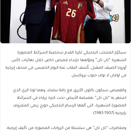
سيكرّم المنتخب البلجيكي لكرة القدم شخصية الشرائط المصورة
الشهيرة “تان تان” ومؤلفها بارتداء قميص خاص خلال نهائيات كأس
أوروبا الصيف المقبل، كُشف النقاب عنه اليوم الخميس في متحف إيرجيه
في لوفان لا نوف جنوب بروكسل.
والقميص سيكون باللون الأزرق مع ياقة بيضاء، وهما لونا الزي الذي
اشتهر به “تان تان” بقميصه الأبيض تحت كنزة زرقاء في الشرائط
المصورة الشهيرة، التي ألفها الرسام البلجيكي جورج ريمي المعروف
بإيرجيه (1907-1983).
ومغامرات “تان تان” هي سلسلة من الروايات المصورة من تأليف إيرجيه،