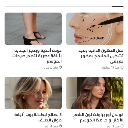
نقل الدهون الذاتية يعيد
عودة أحذية ويدجز الجلدية
تشكيل الملامح بمظهر
بأناقة عصرية تتصدر صيحات
طبيعي
الموسم
منذ 15 ساعة
منذ يومين
غولدن آور براونت لون الشعر
5 نصائح لإطلالة بوب أنيقة
الأكثر رواجاً هذا الموسم
طوال الصيف
منذ 3 أيام
منذ 4 أيام