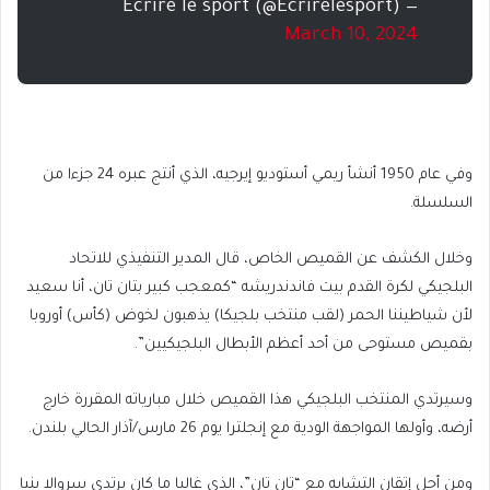
— Ecrire le sport (@Ecrirelesport)
March 10, 2024
وفي عام 1950 أنشأ ريمي أستوديو إيرجيه، الذي أنتج عبره 24 جزءا من
السلسلة.
وخلال الكشف عن القميص الخاص، قال المدير التنفيذي للاتحاد
البلجيكي لكرة القدم بيت فاندندريشه “كمعجب كبير بتان تان، أنا سعيد
لأن شياطيننا الحمر (لقب منتخب بلجيكا) يذهبون لخوض (كأس) أوروبا
بقميص مستوحى من أحد أعظم الأبطال البلجيكيين”.
وسيرتدي المنتخب البلجيكي هذا القميص خلال مبارياته المقررة خارج
أرضه، وأولها المواجهة الودية مع إنجلترا يوم 26 مارس/آذار الحالي بلندن.
ومن أجل إتقان التشابه مع “تان تان”، الذي غالبا ما كان يرتدي سروالا بنيا