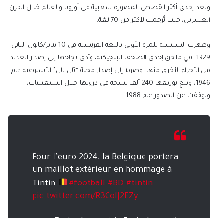
وتعد إحدى أكثر القصص المصورة شعبية في أوروبا والعالم خلال القرن
العشرين، حيث تُرجمت لأكثر من 70 لغة.
وظهرت السلسلة للمرة الأولى باللغة الفرنسية في 10 يناير/كانون الثاني
1929، في ملحق إحدى الصحف البلجيكية، وأدى نجاحها إلى إصدار العديد
من الأجزاء الأخرى منها، وصولا إلى إصدار مجلة “تان تان” الأسبوعية عام
1946، وبلغ توزيعها 240 ألف نسخة في ذروتها خلال السبعينيات،
وتوقفت عن الصدور عام 1988.
Pour l’euro 2024, la Belgique portera
un maillot extérieur en hommage à
Tintin
#football
#BD
#tintin
pic.twitter.com/R3ColJ2EZy