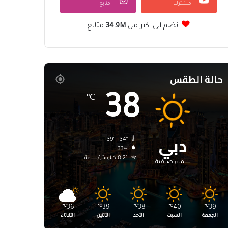
مشترك
متابع
انضم الى اكثر من
34.9M
متابع
حالة الطقس
38
℃
دبي
39º - 34º
33%
8.21 كيلومتر/ساعة
سماء صافية
℃
36
℃
39
℃
38
℃
40
℃
39
الجمعة
السبت
الأحد
الأثنين
الثلاثاء