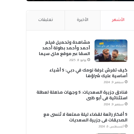
الأشهر
الأخيرة
تعليقات
مشاهدة وتحميل فيلم
أحمد وأحمد بطولة أحمد
السقا عبر موقع ماي سيما
MyCima (وي سيما WeCima)
يوليو 8, 2025
كيف تفرش غرفة نومك في دبي: 5 أشياء
أساسية عليك شراؤها
سبتمبر 9, 2024
فنادق جزيرة السعديات: 5 وجهات مذهلة لعطلة
استثنائية في أبو ظبي
سبتمبر 9, 2024
5 أفكار رائعة لقضاء ليلة ممتعة لا تُنسى مع
الصديقات في جزيرة السعديات
أغسطس 6, 2024