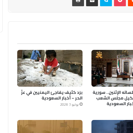
ساته الإثنين.. سورية
برَد كثيف يفاجئ اليمنيين في عزّ
يل مجلس الشعب
الحر – أخبار السعودية
خبار السعودية
يوليو 1, 2026