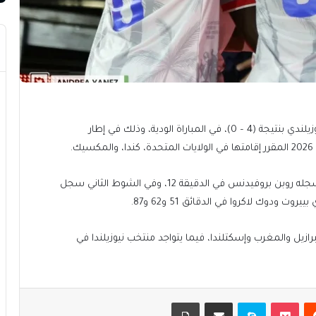
حقق منتخب هايتي لكرة القدم فوزًا عريضًا على نظيره النيوزيلندي بنتيجة (4 – 0)، في المباراة الودية، وذلك في إطار
.
وأنهى منتخب هايتي الشوط الأول متقدمًا بهدف نظيف سجله روبن بروفيدنس في الدقيقة 12، وفي الشوط الثاني سجل
ودوك لاكروا في الدقائق 51 و62 و87.
رازيل والمغرب وإسكتلندا، فيما يتواجد منتخب نيوزيلندا في
يست
بوكيت
سكايب
مشاركة عبر البريد
طباعة