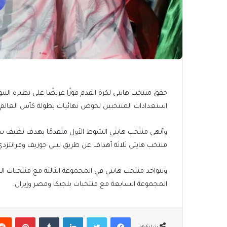
استعدادات المنتخبين لخوض نهائيات بطولة كأس العالم 2026 المقرر إقامتها في الولايات المتحدة، كندا، والمكسيك
منتخب هايتي ثلاثة أهداف عن طريق ليني جوزيف وفرانتزدي بييروت 
ويتواجد منتخب هايتي في المجموعة الثالثة مع منتخبات الب
المجموعة السابعة مع منتخبات بلجيكا ومصر وإيران.
فيسبوك
تويتر
لينكدإن
بينتير