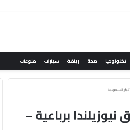
عود النفط يعقّد مسار الفدرالي
تكنولوجيا
صحة
رياضة
سيارات
منوعات
خبار السعودية
يوزيلندا برباعية –