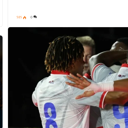
585
0