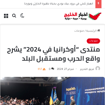
انهيار ثلجي في برود بيك يودي بحياة نظيرة الحارثي وبورجا
الوضع
بحث
الق
المظلم
عن
الرئيسية
/
منوعات
منوعات
منتدى “أوكرانيا في 2024” يشرح
واقع الحرب ومستقبل البلد
فريق التحرير
فبراير 27, 2024
0
657