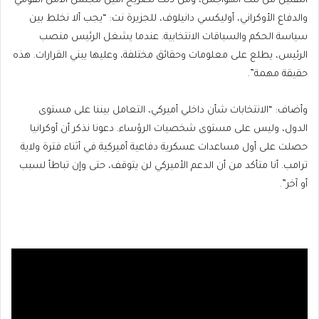
التقليل من تلك الهواجس، ومن ذلك تصريح أمين مجلس الأمن القومي
والدفاع الأوكراني، أوليكسي دانيلوف، للجزيرة نت: “يجب ألا نخلط بين
سياسة الحكم والسباقات الانتخابية. عندما يشغل الرئيس منصب
الرئيس، يطلع على معلومات وحقائق مختلفة، وعليها يبني القرارات. هذه
حقيقة مهمة”.
وأضاف: “الانتخابات شأن داخلي أميركي، التعامل بيننا على مستوى
الدول، وليس على مستوى شخصيات الرؤساء. دعونا نذكر أن أوكرانيا
حصلت على أول مساعدات عسكرية دفاعية أميركية في أثناء فترة ولاية
ترامب. أنا متأكد من أن الدعم الأميركي لن يتوقف، حتى وإن تباطأ لسبب
أو آخر”.