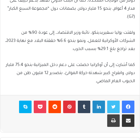
دولار من الولايات المتحدة، كما أن البنك الدولي تعهد بدعم كييف على
مدار 4 أعوام، بنحو 15 مليار دولار، بضمانات دول “مجموعة السبع الكبار”
(G7).
ولفتت يوليا سفيريدينكو، نائبة وزير الاقتصاد، إلى عودة 90% من
الشركات الأوكرانية للعمل، ونمو بنحو 6.6% حققته البلاد مع نهاية 2023،
بعد تراجع بلغ 29.1% بسبب الحرب.
كما أشارت إلى أن أوكرانيا حصلت على دعم دخل الميزانية بنحو 75.4 مليار
دولار، وانفراج كبير شهدته حركة الموانئ، بتصدير 12 مليون طن من
الحبوب العام الماضي.
فيسبوك
تويتر
لينكدإن
بينتيريست
بوكيت
سكايب
مشاركة عبر البريد
طباعة