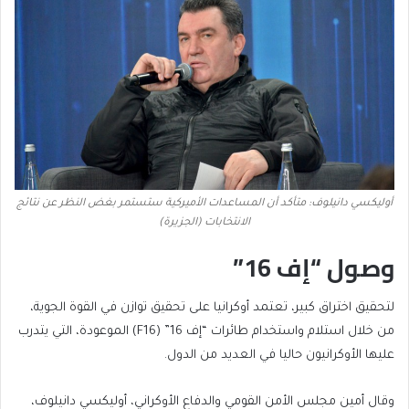
أوليكسي دانيلوف: متأكد أن المساعدات الأميركية ستستمر بغض النظر عن نتائج
الانتخابات (الجزيرة)
وصول “إف 16”
لتحقيق اختراق كبير، تعتمد أوكرانيا على تحقيق توازن في القوة الجوية،
من خلال استلام واستخدام طائرات “إف 16” (F16) الموعودة، التي يتدرب
عليها الأوكرانيون حاليا في العديد من الدول.
وقال أمين مجلس الأمن القومي والدفاع الأوكراني، أوليكسي دانيلوف،