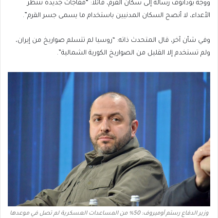
ووجه بودانوف رسالة إلى سكان القرم، قائلا: “مفاجآت جديدة تنتظر
الأعداء، لا أنصح السكان المدنيين باستخدام ما يسمى جسر القرم”.
وفي شأن آخر، قال المتحدث ذاته: “روسيا لم تتسلم صواريخ من إيران،
ولم تستخدم إلا القليل من الصواريخ الكورية الشمالية”.
وزير الدفاع رستم أوميروف: 50% من المساعدات العسكرية لم تصل في موعدها