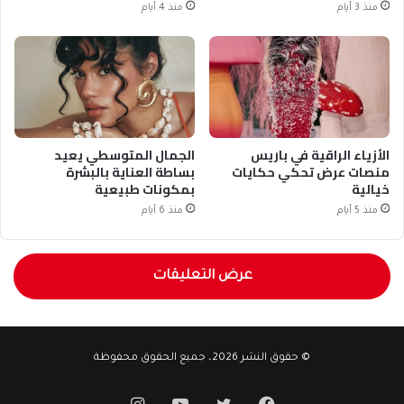
منذ 3 أيام
منذ 4 أيام
الأزياء الراقية في باريس
الجمال المتوسطي يعيد
منصات عرض تحكي حكايات
بساطة العناية بالبشرة
خيالية
بمكونات طبيعية
منذ 5 أيام
منذ 6 أيام
عرض التعليقات
© حقوق النشر 2026، جميع الحقوق محفوظة
فيسبوك
تويتر
يوتيوب
انستقرام