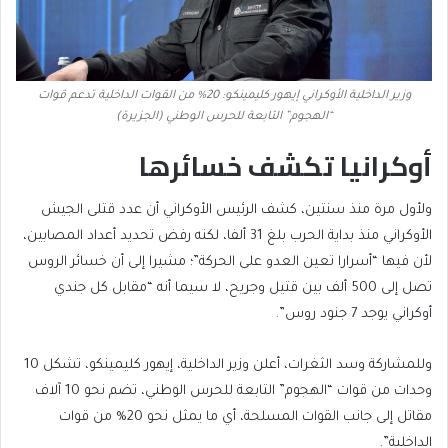
وزير الداخلية الأوكراني إيهور كليمينكو: 20% من القوات الداخلية تدعم قوات
“الهجوم” التابعة للحرس الوطني (الجزيرة)
أوكرانيا تكشف خسائرها
ولأول مرة منذ سنتين، كشف الرئيس الأوكراني أن عدد قتلى الجيش
الأوكراني منذ بداية الحرب بلغ 31 ألفا، لكنه رفض تحديد أعداد المصابين،
لأن فيها “أسرارا تعين العدو على الحركة”؛ مشيرا إلى أن خسائر الروس
تصل إلى 500 ألف بين قتيل وجريح، لا سيما أنه “مقابل كل جندي
أوكراني يوجد 7 جنود روس”.
وللمشاركة وسد الثغرات، أعلن وزير الداخلية، إيهور كليمينكو، تشكل 10
وحدات من قوات “الهجوم” التابعة للحرس الوطني، تضم نحو 10 آلاف
مقاتل إلى جانب القوات المسلحة، أي ما يمثل نحو 20% من قوات
الداخلية”.