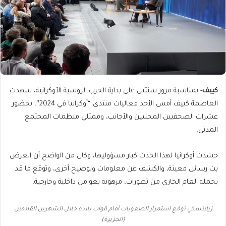
كييف-
بمناسبة مرور سنتين على بداية الحرب الروسية الأوكرانية، شهدت
العاصمة كييف أمس الأحد فعاليات منتدى “أوكرانيا في 2024″، بحضور
عشرات الصحفيين المحليين والأجانب، وممثلي منظمات المجتمع
المدني.
حشدت أوكرانيا لهذا الحدث كبار مسؤوليها، وكان من الواضح أن الغرض
بث رسائل معينة، والكشف عن معلومات وتوضيح أخرى، وتوقع ما قد
يحمله العام الجاري من تطورات، مرهونة بعوامل داخلية وخارجية.
زيلينسكي توقع استمرار الصعوبات أمام قوات بلاده خلال الشهرين القادمين
(الجزيرة)