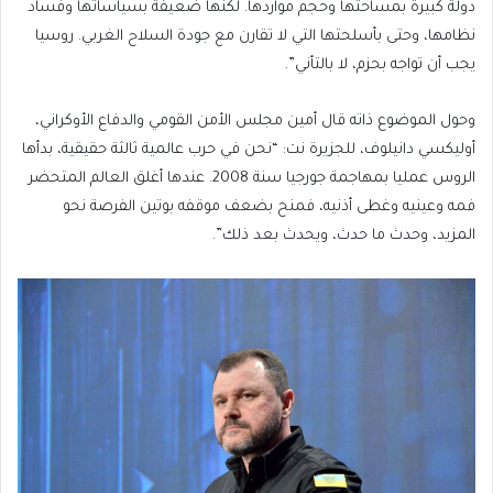
دولة كبيرة بمساحتها وحجم مواردها. لكنها ضعيفة بسياساتها وفساد
نظامها، وحتى بأسلحتها التي لا تقارن مع جودة السلاح الغربي. روسيا
يجب أن تواجه بحزم، لا بالتأني”.
وحول الموضوع ذاته قال أمين مجلس الأمن القومي والدفاع الأوكراني،
أوليكسي دانيلوف، للجزيرة نت: “نحن في حرب عالمية ثالثة حقيقية، بدأها
الروس عمليا بمهاجمة جورجيا سنة 2008. عندها أغلق العالم المتحضر
فمه وعينيه وغطى أذنيه، فمنح بضعف موقفه بوتين الفرصة نحو
المزيد، وحدث ما حدث، ويحدث بعد ذلك”.