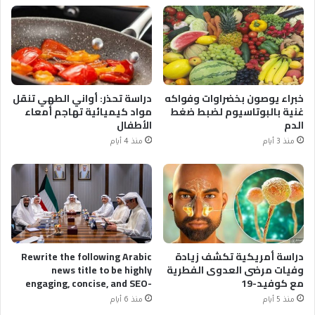
خبراء يوصون بخضراوات وفواكه
دراسة تحذر: أواني الطهي تنقل
غنية بالبوتاسيوم لضبط ضغط
مواد كيميائية تهاجم أمعاء
الدم
الأطفال
منذ 3 أيام
منذ 4 أيام
دراسة أمريكية تكشف زيادة
Rewrite the following Arabic
وفيات مرضى العدوى الفطرية
news title to be highly
مع كوفيد-19
engaging, concise, and SEO-
optimized. Original Title:
منذ 5 أيام
منذ 6 أيام
رئيس الوزراء الكويتي يبحث