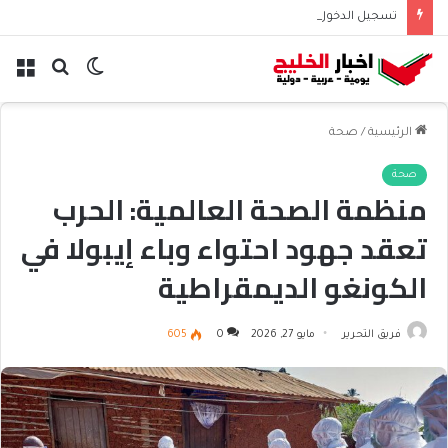
تسجيل الدخول إلى منصة مدرستي | خطوات الدخول للطلاب والمعلمين
الوضع
بحث
الق
المظلم
عن
الرئيسية
/
صحة
صحة
منظمة الصحة العالمية: الحرب
تعقد جهود احتواء وباء إيبولا في
الكونغو الديمقراطية
فريق التحرير
مايو 27, 2026
0
605