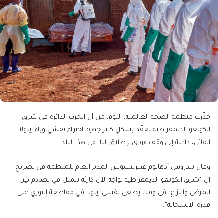
حذّرت منظمة الصحة العالمية، اليوم، من أن الحرب الدائرة في شرق
الكونغو الديمقراطية تعقّد بشكلٍ كبير جهود احتواء تفشي وباء إيبولا
القاتل، داعية إلى وقف فوري لإطلاق النار في هذا البلد.
وقال تيدروس أدهانوم غيبرييسوس المدير العام للمنظمة في تصريح
إن “شرق الكونغو الديمقراطية يواجه الآن كارثة تتمثل في تصادم بين
المرض والنزاع، في وقت يطغى تفشي إيبولا في مقاطعة إيتوري على
قدرة الاستجابة”.