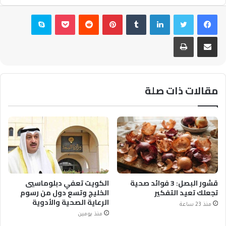
فيسبوك
تويتر
لينكدإن
بينتيريست
بوكيت
سكايب
مشاركة عبر البريد
طباعة
مقالات ذات صلة
قشور البصل: 3 فوائد صحية
الكويت تعفي دبلوماسيي
تجعلك تعيد التفكير
الخليج وتسع دول من رسوم
الرعاية الصحية والأدوية
منذ 23 ساعة
منذ يومين