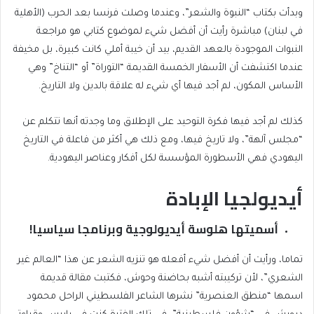
وبدأت بكتاب “النبوة والشعر”، وعندما وصلت فرنسا بعد الحرب (الأهلية
في لبنان) مباشرة رأيت أن أفضل شيء لموضوع كتابي هو مراجعة
النبوات الموجودة بالعهد القديم، بيد أن خيبة أملي كانت كبيرة، بل مخيفة
عندما اكتشفت أن الأسفار الخمسة القديمة “التوراة” أو “التناخ” وهي
الأساس المكون، لم أجد فيها أي شيء له علاقة بالدين ولا التاريخ.
كذلك لم أجد فيها فكرة التوحيد على الإطلاق وما وجدته أنها تتكلم عن
“مجلس آلهة”، ولا تاريخ فيها، ومع ذلك هي أكثر من فاعلة في التاريخ
اليهودي فهي الأسطورة المؤسسة لكل أفكار وعناصر اليهودية.
أيديولجيا الإبادة
أسميتها هلوسة أيديولوجية وبرنامجا سياسيا!
تماما، ورأيت أن أفضل شيء أفعله هو تنزيه الشعر عن هذا “العالم غير
الشعري”، لأن تركيبته أشبه بحاضنة وحوش، فكتبت مقالة قديمة
اسمها “منطق العنصرية” نشرها الشاعر الفلسطيني الراحل محمود