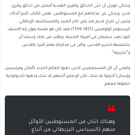
ويحكي مورتن أن حتى الحدائق والقرى الهندية أفضل من حدائق وقرى
لندن، ويحكي عن عذاباتهم مع المستوطنين، لفتني الكتاب كثيرا آنذاك،
وتبين لي تاريخ قديم منذ زمن تاجر العبيد والمستكشف الإيطالي
كريستوفر كولومبس (1451-1506) فقد كان هو نفسه يقول إنه اكتشف
كنوز ذهب سليمان في أميركا اللاتينية، وطلب من ملك إسبانيا أن
يخصصها لتحرير القدس، وكان في مذكراته يهتم كثيرا بالقدس
و”تحريرها”.
ولفتني أن كل المستعمرين الذين ذهبوا للعالم الجديد (ألمان وفرنسيين
وإسبان) أجرموا بلا شك، لكن الإنجليز أخبثهم بلا شك وذهبوا بأيديولوجية
حملوها معهم.
وهناك اثنان من المستوطنين الأوائل
منهم (السياسي البريطاني من أتباع