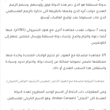
بدولة مستقلة هو الذي دمر هذه الدولة فوق رؤوسهم، وسمم الزعيم
الهندي «وايت آيز» الذي وقعها بالطريقة التي تذكرنا بالزعيم الفلسطيني
الذي مات مسموما بعد توقيع اتفاقيات أوسلو.
وبعد 7 سنوات عقدت معاهدة أخرى مع هنود الشيروكي (1785م)، فيها
أيضا دعوة والتزام واضح بإنشاء دولة مستقلة وإرسال ممثلين عنهم إلى
الكونغرس.
371 معاهدة مصدقة مع الهنود، لم تحترم الولايات المتحدة واحدة منها.
معظمها تضمن نصوصا مماثلة عن إنشاء دولة، واحترام حدود وسيادة
واستقلال هذا الشعب الهندي أو ذاك.
معاهدة أميركية مصدقة مع الهنود الأحمر (فهرس الأرشيف الوطني الأميركي)
ومن المفارقات ذات الدلالة أن الاسم الوحيد المطروح لهذه الدولة
الهندية كان “كنعان” (Indian Canaan)، وهو الاسم التاريخي لفلسطين.