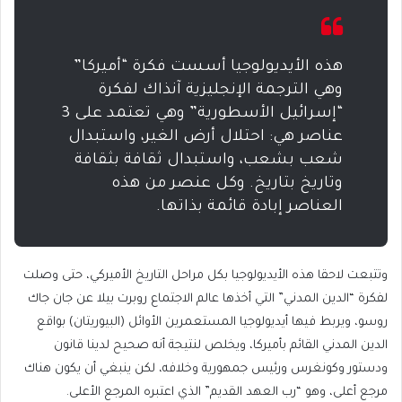
هذه الأيديولوجيا أسست فكرة “أميركا”
وهي الترجمة الإنجليزية آنذاك لفكرة
“إسرائيل الأسطورية” وهي تعتمد على 3
عناصر هي: احتلال أرض الغير، واستبدال
شعب بشعب، واستبدال ثقافة بثقافة
وتاريخ بتاريخ. وكل عنصر من هذه
العناصر إبادة قائمة بذاتها.
وتتبعت لاحقا هذه الأيديولوجيا بكل مراحل التاريخ الأميركي، حتى وصلت
لفكرة “الدين المدني” التي أخذها عالم الاجتماع روبرت بيلا عن جان جاك
روسو، ويربط فيها أيديولوجيا المستعمرين الأوائل (البيوريتان) بواقع
الدين المدني القائم بأميركا، ويخلص لنتيجة أنه صحيح لدينا قانون
ودستور وكونغرس ورئيس جمهورية وخلافه، لكن ينبغي أن يكون هناك
مرجع أعلى، وهو “رب العهد القديم” الذي اعتبره المرجع الأعلى.