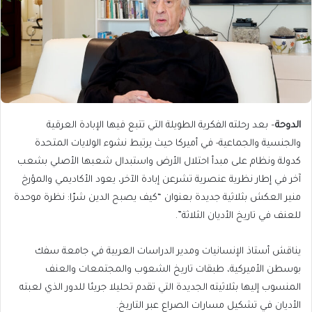
الدوحة
– بعد رحلته الفكرية الطويلة التي تتبع فيها الإبادة العرقية
والجنسية والجماعية- في أميركا حيث يرتبط نشوء الولايات المتحدة
كدولة ونظام على مبدأ احتلال الأرض واستبدال شعبها الأصلي بشعب
آخر في إطار نظرية عنصرية تشرعن إبادة الآخر، يعود الأكاديمي والمؤرخ
منير العكش بثلاثية جديدة بعنوان “كيف يصبح الدين شرّا: نظرة موحدة
للعنف في تاريخ الأديان الثلاثة”.
يناقش أستاذ الإنسانيات ومدير الدراسات العربية في جامعة سفك
بوسطن الأميركية، طبقات تاريخ الشعوب والمجتمعات والعنف
المنسوب إليها بثلاثيته الجديدة التي تقدم تحليلا جريئا للدور الذي لعبته
الأديان في تشكيل مسارات الصراع عبر التاريخ.