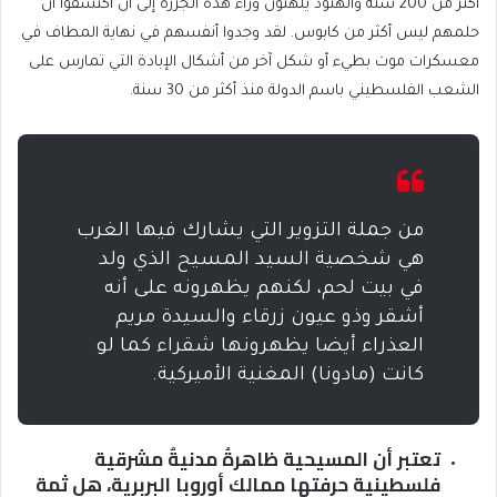
أكثر من 200 سنة والهنود يلهثون وراء هذه الجزرة إلى أن اكتشفوا أن
حلمهم ليس أكثر من كابوس. لقد وجدوا أنفسهم في نهاية المطاف في
معسكرات موت بطيء أو شكل آخر من أشكال الإبادة التي تمارس على
الشعب الفلسطيني باسم الدولة منذ أكثر من 30 سنة.
من جملة التزوير التي يشارك فيها الغرب
هي شخصية السيد المسيح الذي ولد
في بيت لحم، لكنهم يظهرونه على أنه
أشقر وذو عيون زرقاء والسيدة مريم
العذراء أيضا يظهرونها شقراء كما لو
كانت (مادونا) المغنية الأميركية.
تعتبر أن المسيحية ظاهرةُ مدنيةٌ مشرقية
فلسطينية حرفتها ممالك أوروبا البربرية، هل ثمة