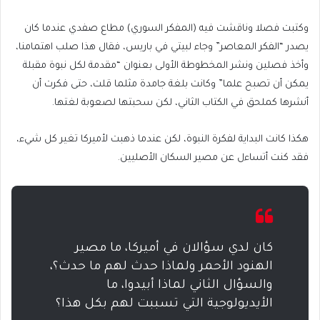
وكتبت فصلا وناقشت فيه (المفكر السوري) مطاع صفدي عندما كان
يصدر “الفكر المعاصر” وجاء لبيتي في باريس، فقال هذا صلب اهتمامنا،
وأخذ فصلين ونشر المخطوطة الأولى بعنوان “مقدمة لكل نبوة مقبلة
يمكن أن تصبح علما” وكانت بلغة جامدة مثلما قلت، حتى فكرت أن
أنشرها كملحق في الكتاب الثاني، لكن سحبتها لصعوبة لغتها.
هكذا كانت البداية لفكرة النبوة، لكن عندما ذهبت لأميركا تغير كل شيء،
فقد كنت أتساءل عن مصير السكان الأصليين.
كان لدي سؤالان في أميركا، ما مصير
الهنود الأحمر ولماذا حدث لهم ما حدث؟،
والسؤال الثاني لماذا أبيدوا، ما
الأيديولوجية التي تسببت لهم بكل هذا؟