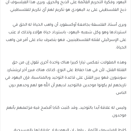
اليهود وفكرة التحريم القائمة على الذبح والحرق، ويرى هذا الفيلسوف أن
ذبح الفلسطيني على يد اليهودي هو تكريم لهم أي تكريم للفلسطيني.
ويرى أستاذ الفلسفة بجامعة أوكسفورد أن واهب الحياة له الحق في
استردادها وهو وكل شعبه -اليهود- باسترداد حياة هؤلاء ولذلك لا عتب
على الإسرائيلي لقتله الفلسطينيين، فهو يتصرف بناء على أمر من واهب
الحياة.
وهذه المقولات تعكس تيارا كبيرا هناك واحدة أخرى تقول إن من حق
القتلة القتل، لأن في هذا حفاظ على النوع، كذلك هناك مبرر آخر لريتشارد
سوينبورن فهو يبرر القتل على قاعدة التوحيد وبالمناسبة، فإن اليهود في
تاريخهم لم يكونوا موحدين فالتوحيد لديهم أن الله هو لهم وحدهم دون
الناس.
وليس له علاقة أبدا بالتوحيد، وقد كتبت كتابا أفضح فيه مزاعمهم بأنهم
موحدون.
كانط الفيلسوف الألماني يقول إن اليهودية لا علاقة لها بالمسيحية،