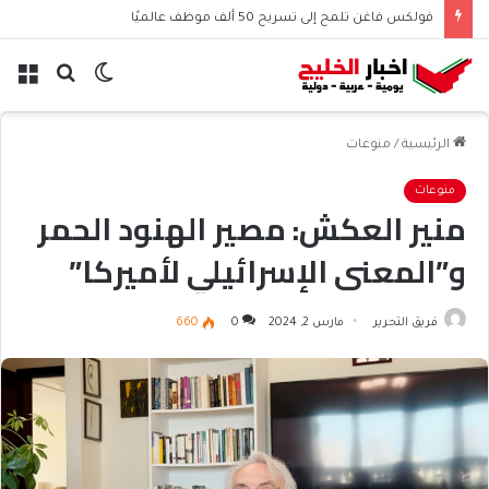
فولكس فاغن تلمح إلى تسريح 50 ألف موظف عالميًا
الوضع
بحث
الق
المظلم
عن
الرئيسية
/
منوعات
منوعات
منير العكش: مصير الهنود الحمر
و”المعنى الإسرائيلي لأميركا”
فريق التحرير
مارس 2, 2024
0
660