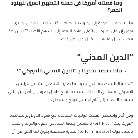
وما فعلته أميركا في حملة التطهير العرق للهنود
الحمر؟
هنا لا بد من العودة إلى روبرت بيلا صاحب كتاب الدين المدني، والذي
يقول إن على أميركا أن تتولى إعادة اليهود إلى بلادهم الأصلية” ليس هذا
فحسب، بل عليها أن تقاتل من أجل ذلك.
“الدين المدني”
ماذا تقصد تحديدا بـ”الدين المدني الأميركي”؟
“الدولة الفلسطينية” التي يبدو أنها صارت الشغل الشاغل للرئيس
الأميركي، فلها في الولايات المتحدة تاريخ طويل يعود إلى أكثر من مئتي
سنة، وبالتحديد إلى أيام الرئيس جورج واشنطن.
وفي أيام واشنطن عقدت الولايات المتحدة مع هنود الدولاوير معاهدة
“فورت بيت” (Fort Pitt)، تضمن بندها السادس دعوة والتزاما واضحا
بإنشاء دولة (to form a state) هندية مستقلة يكون لها الحق في أن