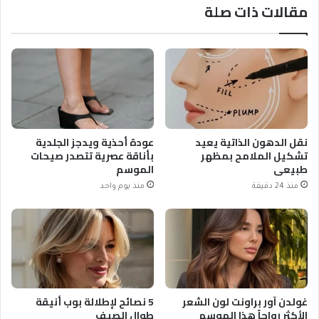
مقالات ذات صلة
نقل الدهون الذاتية يعيد
عودة أحذية ويدجز الجلدية
تشكيل الملامح بمظهر
بأناقة عصرية تتصدر صيحات
طبيعي
الموسم
منذ 24 دقيقة
منذ يوم واحد
غولدن آور براونت لون الشعر
5 نصائح لإطلالة بوب أنيقة
الأكثر رواجاً هذا الموسم
طوال الصيف