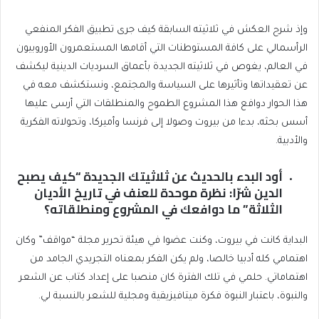
وإذ شرح العكش في ثلاثيته السابقة كيف جرى تطبيق الفكر المنفعي
الرأسمالي على كافة المستوطنات التي أقامها المستعمرون الأوروبيون
في العالم، يغوص في ثلاثيته الجديدة بأعماق السرديات الدينية ليكشف
عن تعقيداتها وتأثيرها على السياسة والمجتمع، ونستكشف معه في
هذا الحوار دوافع هذا المشروع الطموح والمنطلقات التي أرسى عليها
أسس بحثه، بدءا من بيروت وصولا إلى فرنسا وأميركا، وتحولاته الفكرية
والأدبية.
أود البدء بالحديث عن ثلاثيتك الجديدة “كيف يصبح
الدين شرّا: نظرة موحدة للعنف في تاريخ الأديان
الثلاثة” ما دوافعك في المشروع ومنطلقاته؟
البداية كانت في بيروت، وكنت عضوا في هيئة تحرير مجلة “مواقف” وكان
اهتمامي كله أدبيا خالصا، ولم يكن الفكر بمعناه التجريدي الجامد من
اهتماماتي. حلمي في تلك الفترة كان منصبا على إعداد كتاب عن الشعر
والنبوة، باعتبار النبوة فكرة ميتافيزيقية ومجلية للشعر بالنسبة لي.