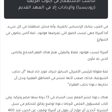
تناسب الاستعمار في جنوب أفريقيا
(روديسيا) والإبادات إلا في العهد القديم.
في الغرب ينتابك الإحساس بالغربة، وأنه محتل منطقتنا في كل شيء،
أما أميركا فهي ليست الصور التي تعرضها هوليود، ثمة أناس ينامون في
الشوارع.
أميركا ليست هوليود فقط والبفرلي هيلز هناك الفقر المدقع والناس
الذين بلا مأوى.
ثمة مقولة للرئيس الأميركي السابق جيرالد فورد جاء فيها “أن نحارب
الشيوعية، فذلك صعب لأنها تنتشر في المناطق الفقيرة وبدل أن
نحاربها دعونا نحارب الفقراء”.
هناك دعوة لنشر العقم ببيت النساء في 13 دولة بينها مصر وتركيا، وفي
كتاب للمسؤول العلمي لأوباما دعوة لوضع رقائق للتحكم في نسل
البشرية. أتحدى أي مؤرخ أن يقول إن أميركا توقفت عن الحرب منذ 400