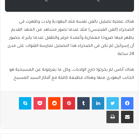
هناك عملية تضليل بالفن نفسه مثلا اليهودية ولدت وظهرت في
الصحراء (الفن الفينيسي) مثلا عندما تصور مشاهد من العهد القديم
يظهر فيها صروحا معمارية وأعمدة مرمر والطفل عندما يكبر لا يتصور
أن إسرائيل لم تكن في الصحراء هذا التضليل تمارسه القنوات على مدى
24 ساعة.
هناك أناس لم يخرجوا خارج الولايات، وكل ما يعرفونه عن المسيحية هو
الجانب اليهودي منها وهناك قطيعة كاملة مع أفكار السيد المسيح.
فيسبوك
تويتر
لينكدإن
بينتيريست
بوكيت
سكايب
مشاركة عبر البريد
طباعة