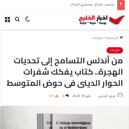
بحسب محلل عسكري التحالف البحري السعودي يعزز أمن الملاحة الإقليمية والدولية
الوضع
بحث
الق
المظلم
عن
الرئيسية
/
منوعات
منوعات
من أندلس التسامح إلى تحديات
الهجرة.. كتاب يفكك شفرات
الحوار الديني في حوض المتوسط
فريق التحرير
مايو 13, 2026
0
583