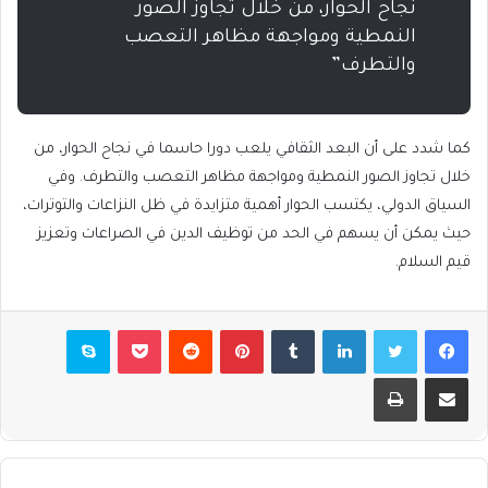
نجاح الحوار، من خلال تجاوز الصور
النمطية ومواجهة مظاهر التعصب
والتطرف”
كما شدد على أن البعد الثقافي يلعب دورا حاسما في نجاح الحوار، من
خلال تجاوز الصور النمطية ومواجهة مظاهر التعصب والتطرف. وفي
السياق الدولي، يكتسب الحوار أهمية متزايدة في ظل النزاعات والتوترات،
حيث يمكن أن يسهم في الحد من توظيف الدين في الصراعات وتعزيز
قيم السلام.
فيسبوك
تويتر
لينكدإن
بينتيريست
بوكيت
سكايب
مشاركة عبر البريد
طباعة