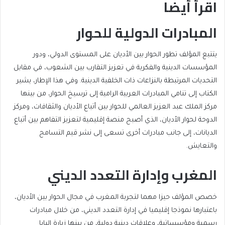
اقرأ أيضا
المبادرات الدولية للحوار
end
list
of
of
يتتبع المؤلف تطور الحوار بين الأديان على المستوى الدولي، ودور
list
2
المؤسسات الدينية والفكرية في تعزيز التقارب بين الشعوب، في مقابل
items
التحديات المرتبطة بالنزاعات ذات الخلفية الدينية. وفي هذا الإطار، يشير
الكتاب إلى تنامي المبادرات العربية الرامية إلى ترسيخ الحوار، من بينها
مركز الملك عبد العزيز العالمي للحوار بين أتباع الأديان والثقافات، ومركز
الدوحة لحوار الأديان، الذي أصبح منصة إقليمية لتعزيز التفاهم بين أتباع
الديانات، إلى جانب مبادرات أخرى تسعى إلى نشر قيم التسامح
والتعايش.
المغرب وإدارة التعدد الديني
خصص المؤلف حيزا مهما لتجربة المغرب في مجال الحوار بين الأديان،
باعتبارها نموذجا إقليميا في إدارة التعدد الديني، من خلال مبادرات
رسمية ومؤسساتية، وعلاقات دينية دولية، من بينها زيارة البابا