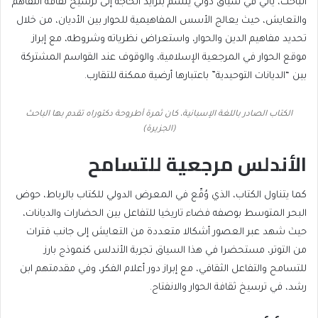
الباحث، يأتي في سياق دولي يتسم بتزايد الحاجة إلى ترسيخ ثقافة التفاهم
والتعايش، حيث يعالج الأسس المفاهيمية للحوار بين الأديان، من خلال
تحديد مفاهيم الدين والحوار، واستعراض نظرياته وشروطه، مع إبراز
موقع الحوار في المرجعية الإسلامية، والوقوف عند القواسم المشتركة
بين “الديانات التوحيدية” باعتبارها أرضية ممكنة للتقارب.
الكتاب الصادر باللغة الإسبانية، كان ثمرة أطروحة دكتوراه تقدم بها الباحث
(الجزيرة)
الأندلس مرجعية للتسامح
كما يتناول الكتاب، الذي وُقّع في المعرض الدولي للكتاب بالرباط، حوض
البحر المتوسط بوصفه فضاء تاريخيا للتفاعل بين الحضارات والديانات،
حيث شهد عبر العصور أشكالا متعددة من التعايش إلى جانب فترات
من التوتر، مستحضرا في هذا السياق تجربة الأندلس كنموذج بارز
للتسامح والتفاعل الثقافي، مع إبراز دور أعلام الفكر، وفي مقدمتهم ابن
رشد، في ترسيخ ثقافة الحوار والانفتاح.