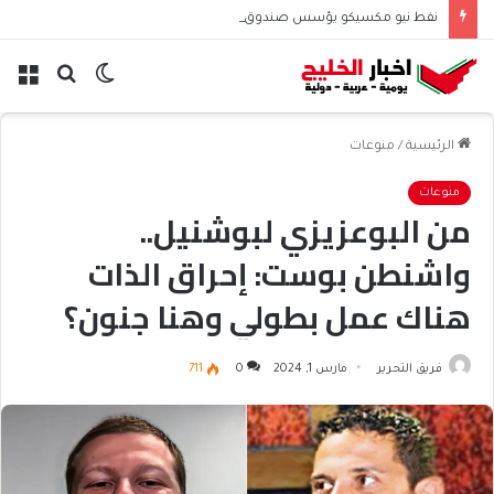
نفط نيو مكسيكو يؤسس صندوق 75 مليار دولار ويشعل جدل الإنفاق
الوضع
بحث
الق
المظلم
عن
الرئيسية
/
منوعات
منوعات
من البوعزيزي لبوشنيل..
واشنطن بوست: إحراق الذات
هناك عمل بطولي وهنا جنون؟
فريق التحرير
مارس 1, 2024
0
711