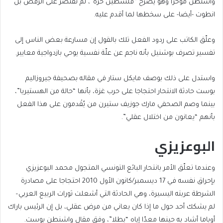
واشنطن مؤخرا وهو يصرخ “فلسطين حرة”، لم تقتصر على الرفض بل
انطوت -أيضا- على سخطها لما أقدم عليه.
وعلّق الكاتب على ردود الفعل تلك بالقول إن مسارعة بعض الناس إلى
تفسير تصرف بوشنيل بأنه ناجم عن علّة نفسية يوحي بازدواجية معايير.
واستدل على ذلك بوصف مايكل ستار في مقاله بصحيفة جيروزاليم
بوست حادثة الانتحار احتجاجا على حرب غزة، بأنها “حالة من الهستيريا”،
بينما وصم الصحفي مارك جوزيف ستيرن من يُقْدمون على هذا الفعل
بأنهم “يعانون من اختلال عقلي”.
البوعزيزي
وعندما تعلّق الأمر بانتحار البائع التونسي المتجول محمد البوعزيزي
بإحراق نفسه في 17 ديسمبر/كانون الأول 2010 احتجاجا على مصادرة
الشرطة عربته اليسيرة، وهي الحادثة التي أشعلت ثورات الربيع العربي–
لم يشكك أحد حول ما إذا كان يعاني من مرض عقلي، بل إن الرئيس باراك
أوباما أشاد به حينها معدّا إياه “بطلا”، وفق مقال واشنطن بوست.