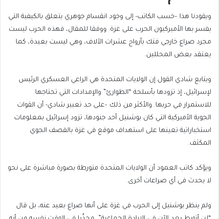
ويقودنا هذا –حسب الكاتب- إلى وجود انقسام جوهري يتعلق بالكيفية التي
يفسر بها الأميركيون الحرب على غزة. ووفقا للمقال، فهذه الحرب ليست
مجرد صراع خارجي فتك بأرواح عشرات الآلاف، وهي ليست بعيدة، كما
يعتقد بعض المحللين.
ويتابع شادي القول إن الولايات المتحدة هي الراعي العسكري الرئيس
لإسرائيل، إذ تزودها بأسلحة “الطوارئ” والإمدادات التي تحتاجها
للاستمرار في حربها. والأكثر من ذلك –على حد تعبير شادي- أن القوات
الجوية الأميركية التي كان بوشنيل أحد جنودها، تزود إسرائيل بمعلومات
استخباراتية تعينها على استهداف موقع في غزة بالقصف الجوي
المكثف.
ويؤكد كاتب العمود أن الولايات المتحدة متورطة بصورة مباشرة على نحو
لا يحدث في أي صراعات أخرى.
ولم ينظر بوشنيل إلى الحرب في غزة على أنها صراع بعيد عنه، بل قال
“لن أتورط بعد الآن في الإبادة الجماعية”، محذّرا في الوقت نفسه من أنه