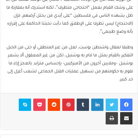
على وشك القيام بعمل “احتجاجي متطرف”، لكنه استدرك أنه بمقارنة ما
ظل يشهده الناس في فلسطين “على أيدي من يحتل أرضهم، فإن
(الاحتجاج) ليس تطرفا على الإطلاق كما دأبت نخبتنا الحاكمة على إقراره
بأنه وضع طبيعي”.
وطبقا لمقال واشنطن بوست، لعل من غير المنطقي أو حتى من الخبل
التفكير بالقيام بمثل ما قام به بوشنيل، لكن من غير المعقول ألا يشعر
بوشنيل –وملايين آخرون من الأميركيين- بإحساس متزايد بالعجز إزاء ما
تقوم به حكومتهم من تسهيل عمليات القتل الجماعي لشعب أعزل إلى
حد كبير.
فيسبوك
تويتر
لينكدإن
بينتيريست
بوكيت
سكايب
مشاركة عبر البريد
طباعة