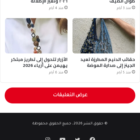
طوال الصيف
٢٠٢٦ وتغيّر الإطلالة
منذ 3 أيام
منذ 4 أيام
حقائب الدنيم المطرزة تعيد
الأزرار تتحول إلى تطريز مبتكر
الجينز إلى صدارة الموضة
يهيمن على أزياء 2026
منذ 5 أيام
منذ 6 أيام
عرض التعليقات
© حقوق النشر 2026، جميع الحقوق محفوظة
فيسبوك
تويتر
يوتيوب
انستقرام