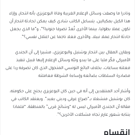
ونادرا ما وصفت وسائل الإعلام الغربية وفاة البوعزيزي بأنه انتحار، وإزاء
هذا الكيل بمكيالين، يتساءل الكاتب شادي كيف يمكن لحادثة انتحار أن
تكون عملا بطوليا، بينما الأخرى تُعدّ تصرفا جنونيا؟”، و”ما الذي يجعل
حادثة انتحار عملا نبيلا، والأخرى فعلا ناجما عن اعتلال نفسي؟”.
ويقارن المقال بين انتحار بوشنيل والبوعزيزي، مشيرا إلى أن الجندي
الأميركي فكّر مليا على ما يبدو ونبّه وسائل الإعلام إليها قبيل تنفيذ
فعلته بساعات، بخلاف البائع التونسي المتجول الذي كان تصرفه ردا على
مصادرة السلطات بضائعه وإساءة الشرطة معاملته.
وأشار أحد المنتقدين إلى أنه في حين كان البوعزيزي يحتج على حكومته،
كان بوشنيل منشغلا بــ”صراع عرقي وديني بعيد”. ويعتقد الكاتب في
مقاله أن الجندي الأميركي ليس له “وشائج قربى” بالمنطقة، “فلماذا
ينتابه شعور عارم تجاه مشكلات الآخرين؟”.
انقسام