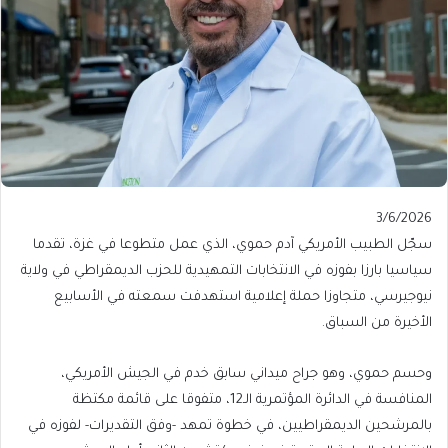
Published
3/6/2026
On
سجّل الطبيب الأمريكي آدم حموي، الذي عمل متطوعا في غزة، تقدما
3/6/2026
سياسيا بارزا بفوزه في الانتخابات التمهيدية للحزب الديمقراطي في ولاية
نيوجيرسي، متجاوزا حملة إعلامية استهدفت سمعته في الأسابيع
الأخيرة من السباق.
وحسم حموي، وهو جراح ميداني سابق خدم في الجيش الأمريكي،
المنافسة في الدائرة المؤتمرية الـ12، متفوقا على قائمة مكتظة
بالمرشحين الديمقراطيين، في خطوة تمهد -وفق التقديرات- لفوزه في