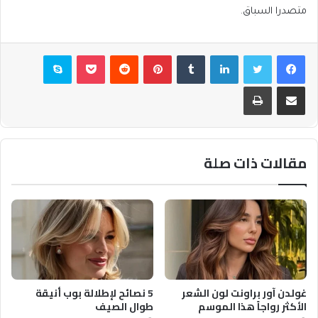
متصدرا السباق.
فيسبوك
تويتر
لينكدإن
بينتيريست
بوكيت
سكايب
مشاركة عبر البريد
طباعة
مقالات ذات صلة
غولدن آور براونت لون الشعر
5 نصائح لإطلالة بوب أنيقة
الأكثر رواجاً هذا الموسم
طوال الصيف