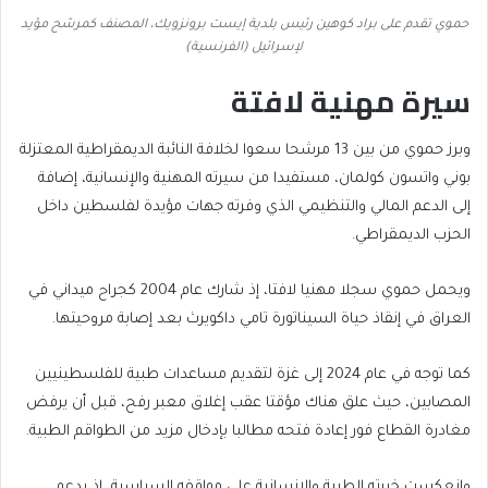
حموي تقدم على براد كوهين رئيس بلدية إيست برونزويك، المصنف كمرشح مؤيد
لإسرائيل (الفرنسية)
سيرة مهنية لافتة
وبرز حموي من بين 13 مرشحا سعوا لخلافة النائبة الديمقراطية المعتزلة
بوني واتسون كولمان، مستفيدا من سيرته المهنية والإنسانية، إضافة
إلى الدعم المالي والتنظيمي الذي وفرته جهات مؤيدة لفلسطين داخل
الحزب الديمقراطي.
ويحمل حموي سجلا مهنيا لافتا، إذ شارك عام 2004 كجراح ميداني في
العراق في إنقاذ حياة السيناتورة تامي داكويرث بعد إصابة مروحيتها.
كما توجه في عام 2024 إلى غزة لتقديم مساعدات طبية للفلسطينيين
المصابين، حيث علق هناك مؤقتا عقب إغلاق معبر رفح، قبل أن يرفض
مغادرة القطاع فور إعادة فتحه مطالبا بإدخال مزيد من الطواقم الطبية.
وانعكست خبرته الطبية والإنسانية على مواقفه السياسية، إذ يدعم