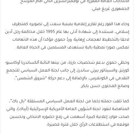
الانتخابات العامة المقررة في نوفمبر/تشرين الثاني أمام المرشح
الجمهوري غريغ ميلي.
وجاء هذا الفوز رغم تقارير إعلامية يمينية سعت إلى تصويره كمتطرف
إسلامي، مستندة إلى شهادة أدلى بها عام 1995 خلال محاكمة رجل أدين
لاحقا بالتخطيط لهجمات إرهابية. وردّ حموي مؤكدا أن هذه الاتهامات
تعكس صورا نمطية بالية تستهدف المسلمين في الحياة العامة.
وحظي حموي بدعم شخصيات بارزة، من بينها النائبة ألكساندريا أوكاسيو-
كورتيز، والسيناتور بيرني ساندرز، إلى جانب لجنة العمل السياسي للتجمع
التقدمي في الكونغرس، بالإضافة إلى دعم حركة “شروق الشمس”،
وصانع المحتوى حسن بايكر.
كما تلقت حملته زخما من لجنة العمل السياسي المستقلة “بال باك”،
المناهضة لنفوذ لجنة الشؤون العامة الأمريكية الإسرائيلية (أيباك)، والتي
ضخت موارد إعلانية كبيرة أسهمت في رفع حضوره الانتخابي وتحسين
موقعه في استطلاعات الرأي خلال فترة قصيرة.