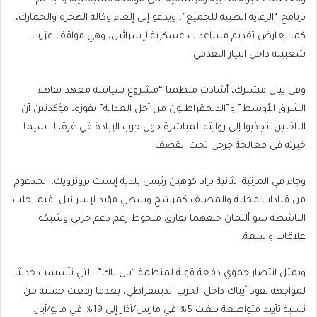
برنامج “الرعاية الطبية للجميع”، ويدعو إلى إلغاء وكالة الهجرة والجمارك،
كما يعارض تقديم مساعدات عسكرية لإسرائيل، وهي مواقف عززت
شعبيته داخل التيار التقدمي.
وفي بيان مشترك، أشادت منظمتا “مشروع سياسة معهد تفاهم
الشرق الأوسط” و”الديمقراطيون من أجل العدالة” بفوزه، مؤكدتين أن
الناخبين انجذبوا إلى روايته المباشرة حول حرب الإبادة في غزة، لا سيما
خبرته في معالجة جرحى تحت القصف.
وجاء في المرتبة الثانية براد كوهين رئيس بلدية إيست برونزويك، المدعوم
من قيادات محلية والمصنف كمرشح وسطي مؤيد لإسرائيل، فيما حلت
الناشطة سو ألتمان خلفهما بفارق ملحوظ رغم دعم حزبي وشبكة
علاقات واسعة.
ويمثل انتصار حموي دفعة قوية لمنظمة “بال باك”، التي تأسست حديثا
لمواجهة نفوذ أيباك داخل الحزب الديمقراطي، بعدما رفعت حملته من
نسبة تأييد متواضعة بلغت 5% في مارس/آذار إلى 19% في مايو/أيار،