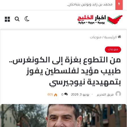
محمد بن زايد وبوتين يتباحثان هاتفياً حول التعاون والتطورات الإقليمية والدولية
الوضع
بحث
الق
المظلم
عن
الرئيسية
/
منوعات
منوعات
من التطوع بغزة إلى الكونغرس..
طبيب مؤيد لفلسطين يفوز
بتمهيدية نيوجيرسي
فريق التحرير
يونيو 3, 2026
0
605