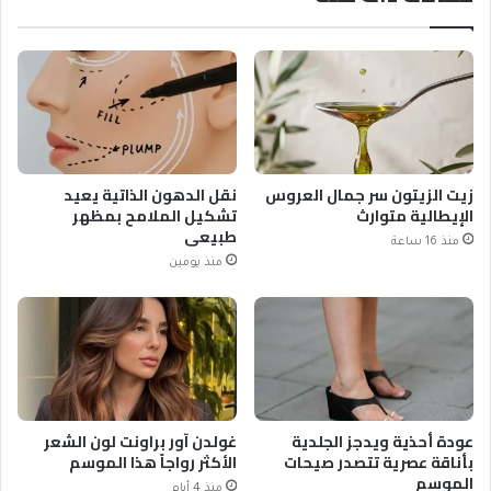
زيت الزيتون سر جمال العروس
نقل الدهون الذاتية يعيد
الإيطالية متوارث
تشكيل الملامح بمظهر
طبيعي
منذ 16 ساعة
منذ يومين
عودة أحذية ويدجز الجلدية
غولدن آور براونت لون الشعر
بأناقة عصرية تتصدر صيحات
الأكثر رواجاً هذا الموسم
الموسم
منذ 4 أيام