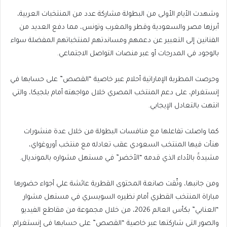
وشهدت الأيام الأولى من البطولة مشاركة عدد من المنتخبات العربية،
أبرزها مصر والسعودية وقطر والمغرب وتونس، مما دفع العديد من
الفنانين إلى التعبير عن دعمهم ومساندتهم لمنتخباتهم المفضلة سواء
بالوجود في المدرجات أو عبر منصات التواصل الاجتماعي.
وحرصت المطربة الإماراتية أحلام عبر خاصية “القصص” على حسابها في
إنستغرام، على دعم المنتخب المصري خلال مواجهته أمام بلجيكا، والتي
انتهت بالتعادل الإيجابي.
كما واصلت تفاعلها مع منافسات البطولة من خلال عدة منشورات
هنأت فيها المنتخب السعودي عقب تعادله مع منتخب أوروغواي،
مشيدةً بالأداء الذي قدمه “الأخضر” في مستهل مشواره بالمونديال.
ومن جانبها، وثّقت صانعة المحتوى القطرية عائشة علي أجواء حضورها
مباراة المنتخب القطري أمام نظيره السويسري في مستهل مشوار
“العنابي” بكأس العالم 2026، من خلال مجموعة من مقاطع الفيديو
والصور التي شاركتها عبر خاصية “القصص” على حسابها في إنستغرام.