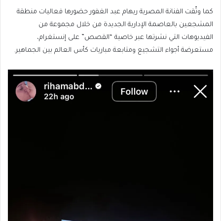
كما وثّقت الفنانة المصرية ريهام عبد الغفور حضورها فعاليات منطقة
المشجعين بالعاصمة الإدارية الجديدة من خلال مجموعة من
الفيديوهات التي نشرتها عبر خاصية “القصص” على إنستغرام،
مستعرضة أجواء التشجيع ومتابعة مباريات كأس العالم بين الجماهير.