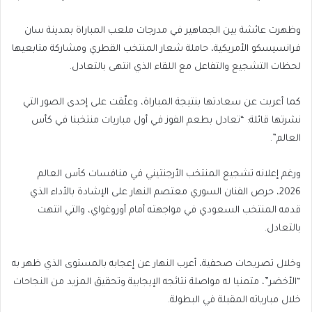
وظهرت عائشة بين الجماهير في مدرجات ملعب المباراة بمدينة سان
فرانسيسكو الأمريكية، حاملة شعار المنتخب القطري ومشاركة متابعيها
لحظات التشجيع والتفاعل مع اللقاء الذي انتهى بالتعادل.
كما أعربت عن سعادتها بنتيجة المباراة، وعلّقت على إحدى الصور التي
نشرتها قائلة: “تعادل بطعم الفوز في أول مباريات منتخبنا في كأس
العالم”.
ورغم إعلانه تشجيع المنتخب الأرجنتيني في منافسات كأس العالم
2026، حرص الفنان السوري معتصم النهار على الإشادة بالأداء الذي
قدمه المنتخب السعودي في مواجهته أمام أوروغواي، والتي انتهت
بالتعادل.
وخلال تصريحات صحفية، أعرب النهار عن إعجابه بالمستوى الذي ظهر به
“الأخضر”، متمنيا له مواصلة نتائجه الإيجابية وتحقيق المزيد من النجاحات
خلال مبارياته المقبلة في البطولة.