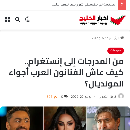
محكمة نيو مكسيكو تغرم ميتا نصف مليار دولار بسبب الأطفال
الوضع
بحث
الق
المظلم
عن
الرئيسية
/
منوعات
منوعات
من المدرجات إلى إنستغرام..
كيف عاش الفنانون العرب أجواء
المونديال؟
فريق التحرير
يونيو 22, 2026
0
598