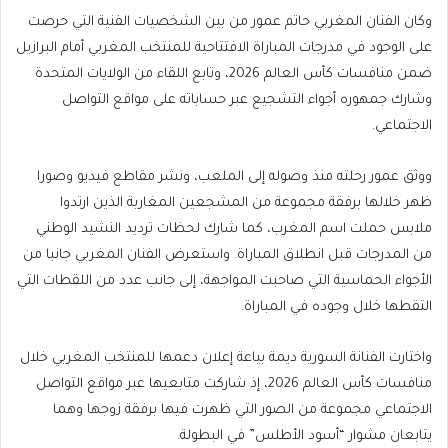
وكان الفنان المغربي حاتم عمور من بين الشخصيات الفنية التي حرصت
على الوجود في مدرجات المباراة الافتتاحية للمنتخب المغربي أمام البرازيل
ضمن منافسات كأس العالم 2026، وتابع اللقاء من الولايات المتحدة
وشارك جمهوره أجواء التشجيع عبر حساباته على مواقع التواصل
الاجتماعي.
ووثق عمور رحلته منذ وصوله إلى الملعب، ونشر مقاطع فيديو وصورا
ظهر خلالها برفقة مجموعة من المشجعين المغاربة الذين ارتدوا
ملابس حملت اسم المغرب، كما شارك لحظات ترديد النشيد الوطني
من المدرجات قبل انطلاق المباراة. واستعرض الفنان المغربي جانبا من
الأجواء الحماسية التي صاحبت المواجهة، إلى جانب عدد من اللقطات التي
التقطها خلال وجوده في المباراة.
واختارت الفنانة السورية ديمة بياعة إعلان دعمها للمنتخب المغربي خلال
منافسات كأس العالم 2026، إذ شاركت متابعيها عبر مواقع التواصل
الاجتماعي مجموعة من الصور التي ظهرت فيها برفقة زوجها وهما
يتابعان مشوار “أسود الأطلس” في البطولة.