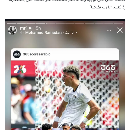
حمادة هلال على توجيه رسالة دعم للمنتخب عبر حسابه على إنستغرام،
إذ كتب: “يا رب يفرحنا”.