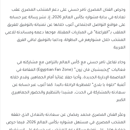
وحرص الفنان المصري تامر حسني على دعم المنتخب المصري عقب
تعادله في بداية مشواره بكأس العالم 2026، إذ نشر رسالة عبر حسابه
على مواقع التواصل الاجتماعي أعرب خلالها عن تمنياته بالتوفيق للفريق
الملقب بـ”الفراعنة” في المباريات المقبلة، موجها دعمه ومساندته للاعبي
المنتخب خلال مشوارهم في البطولة، وداعيا بالتوفيق لباقي الفرق
العربية.
وجاء تفاعل تامر حسني مع كأس العالم بالتزامن مع مشاركته في
فعاليات “إيجيبشيان فان زون” (Egyptian Fan Zone) المقامة في
العاصمة الإدارية الجديدة، وأحيا حفلا غنائيا أمام الجماهير، وقدم خلاله
أغنية “حلوة يا بلدي” للمطربة الراحلة داليدا. كما أعرب عبر حسابه عن
سعادته بالمشاركة في الحدث، مشيدا بالتنظيم والحضور الجماهيري
الكبير.
وعبّر الفنان المصري محمد رمضان عن سعادته بالتعادل الذي حققه
المنتخب المصري في مستهل مشواره بكأس العالم 2026، فيما حرص