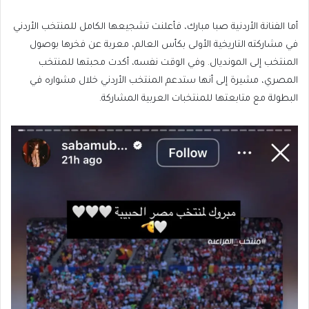
أما الفنانة الأردنية صبا مبارك، فأعلنت تشجيعها الكامل للمنتخب الأردني
في مشاركته التاريخية الأولى بكأس العالم، معربة عن فخرها بوصول
المنتخب إلى المونديال. وفي الوقت نفسه، أكدت محبتها للمنتخب
المصري، مشيرة إلى أنها ستدعم المنتخب الأردني خلال مشواره في
البطولة مع متابعتها للمنتخبات العربية المشاركة.