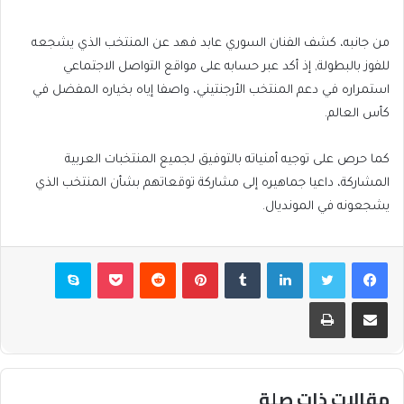
من جانبه، كشف الفنان السوري عابد فهد عن المنتخب الذي يشجعه
للفوز بالبطولة, إذ أكد عبر حسابه على مواقع التواصل الاجتماعي
استمراره في دعم المنتخب الأرجنتيني، واصفا إياه بخياره المفضل في
كأس العالم.
كما حرص على توجيه أمنياته بالتوفيق لجميع المنتخبات العربية
المشاركة، داعيا جماهيره إلى مشاركة توقعاتهم بشأن المنتخب الذي
يشجعونه في المونديال.
فيسبوك
تويتر
لينكدإن
بينتيريست
بوكيت
سكايب
مشاركة عبر البريد
طباعة
مقالات ذات صلة