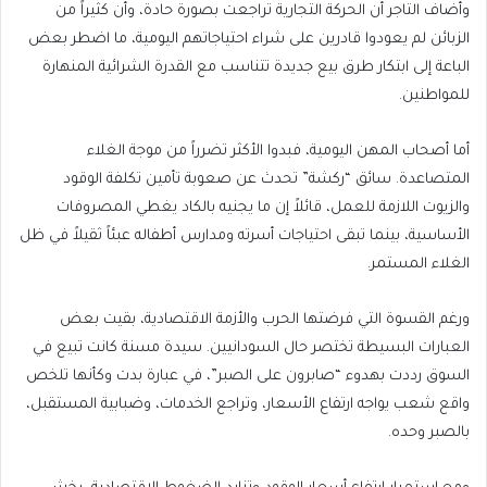
وأضاف التاجر أن الحركة التجارية تراجعت بصورة حادة، وأن كثيراً من
الزبائن لم يعودوا قادرين على شراء احتياجاتهم اليومية، ما اضطر بعض
الباعة إلى ابتكار طرق بيع جديدة تتناسب مع القدرة الشرائية المنهارة
للمواطنين.
أما أصحاب المهن اليومية، فبدوا الأكثر تضرراً من موجة الغلاء
المتصاعدة. سائق “ركشة” تحدث عن صعوبة تأمين تكلفة الوقود
والزيوت اللازمة للعمل، قائلاً إن ما يجنيه بالكاد يغطي المصروفات
الأساسية، بينما تبقى احتياجات أسرته ومدارس أطفاله عبئاً ثقيلاً في ظل
الغلاء المستمر.
ورغم القسوة التي فرضتها الحرب والأزمة الاقتصادية، بقيت بعض
العبارات البسيطة تختصر حال السودانيين. سيدة مسنة كانت تبيع في
السوق رددت بهدوء “صابرون على الصبر”، في عبارة بدت وكأنها تلخص
واقع شعب يواجه ارتفاع الأسعار، وتراجع الخدمات، وضبابية المستقبل،
بالصبر وحده.