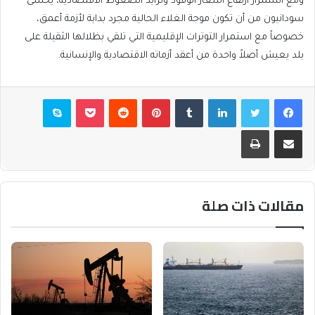
ومع استمرار ارتفاع أسعار الوقود وتزايد الضغوط الاقتصادية، يخشى
سودانيون من أن تكون موجة الغلاء الحالية مجرد بداية لأزمة أعمق،
خصوصاً مع استمرار التوترات الإقليمية التي تلقي بظلالها الثقيلة على
بلد يعيش أصلاً واحدة من أعقد أزماته الاقتصادية والإنسانية.
فيسبوك
تويتر
لينكدإن
بينتيريست
بوكيت
سكايب
مشاركة عبر البريد
طباعة
مقالات ذات صلة