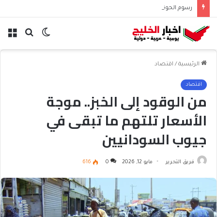
رسوم الحوثيين على باب المندب تعيد حسابات مخاطر الملاحة
الوضع
بحث
الق
المظلم
عن
الرئيسية
/
اقتصاد
اقتصاد
من الوقود إلى الخبز.. موجة
الأسعار تلتهم ما تبقى في
جيوب السودانيين
فريق التحرير
مايو 12, 2026
0
616