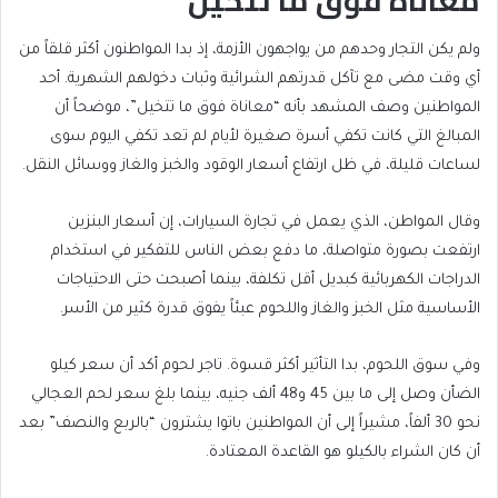
معاناة فوق ما تتخيل
ولم يكن التجار وحدهم من يواجهون الأزمة، إذ بدا المواطنون أكثر قلقاً من
أي وقت مضى مع تآكل قدرتهم الشرائية وثبات دخولهم الشهرية. أحد
المواطنين وصف المشهد بأنه “معاناة فوق ما تتخيل”، موضحاً أن
المبالغ التي كانت تكفي أسرة صغيرة لأيام لم تعد تكفي اليوم سوى
لساعات قليلة، في ظل ارتفاع أسعار الوقود والخبز والغاز ووسائل النقل.
وقال المواطن، الذي يعمل في تجارة السيارات، إن أسعار البنزين
ارتفعت بصورة متواصلة، ما دفع بعض الناس للتفكير في استخدام
الدراجات الكهربائية كبديل أقل تكلفة، بينما أصبحت حتى الاحتياجات
الأساسية مثل الخبز والغاز واللحوم عبئاً يفوق قدرة كثير من الأسر.
وفي سوق اللحوم، بدا التأثير أكثر قسوة. تاجر لحوم أكد أن سعر كيلو
الضأن وصل إلى ما بين 45 و48 ألف جنيه، بينما بلغ سعر لحم العجالي
نحو 30 ألفاً، مشيراً إلى أن المواطنين باتوا يشترون “بالربع والنصف” بعد
أن كان الشراء بالكيلو هو القاعدة المعتادة.