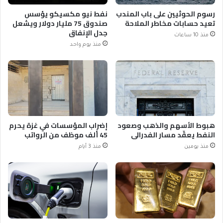
رسوم الحوثيين على باب المندب
نفط نيو مكسيكو يؤسس
تعيد حسابات مخاطر الملاحة
صندوق 75 مليار دولار ويشعل
جدل الإنفاق
منذ 10 ساعات
منذ يوم واحد
هبوط الأسهم والذهب وصعود
إضراب المؤسسات في غزة يحرم
النفط يعقّد مسار الفدرالي
45 ألف موظف من الرواتب
منذ يومين
منذ 3 أيام