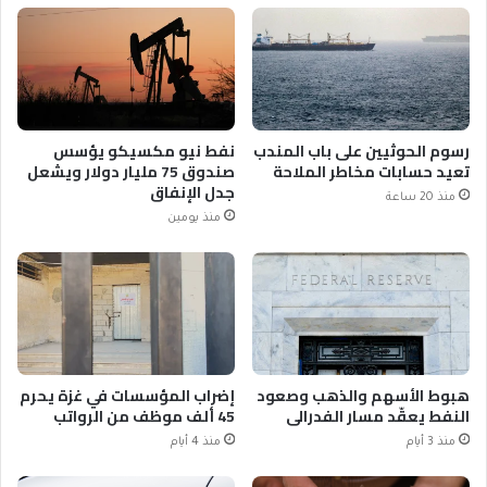
رسوم الحوثيين على باب المندب
نفط نيو مكسيكو يؤسس
تعيد حسابات مخاطر الملاحة
صندوق 75 مليار دولار ويشعل
جدل الإنفاق
منذ 20 ساعة
منذ يومين
هبوط الأسهم والذهب وصعود
إضراب المؤسسات في غزة يحرم
النفط يعقّد مسار الفدرالي
45 ألف موظف من الرواتب
منذ 3 أيام
منذ 4 أيام