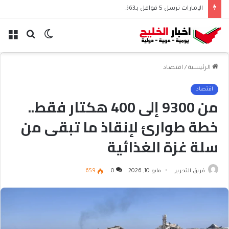
الإمارات ترسل 5 قوافل بـ663 طناً من المساعدات إلى غزة
الوضع
بحث
الق
المظلم
عن
الرئيسية
/
اقتصاد
اقتصاد
من 9300 إلى 400 هكتار فقط..
خطة طوارئ لإنقاذ ما تبقى من
سلة غزة الغذائية
فريق التحرير
مايو 10, 2026
0
659