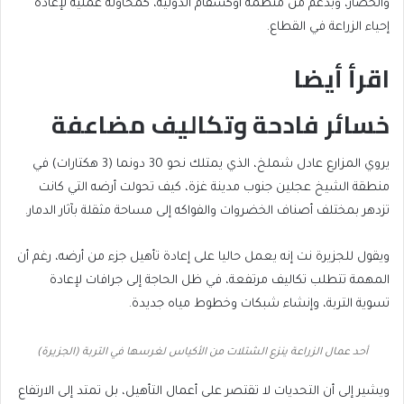
والخضار، وبدعم من منظمة أوكسفام الدولية، كمحاولة عملية لإعادة
إحياء الزراعة في القطاع.
اقرأ أيضا
خسائر فادحة وتكاليف مضاعفة
end
list
of
of
يروي المزارع عادل شملخ، الذي يمتلك نحو 30 دونما (3 هكتارات) في
list
4
منطقة الشيخ عجلين جنوب مدينة غزة، كيف تحولت أرضه التي كانت
items
تزدهر بمختلف أصناف الخضروات والفواكه إلى مساحة مثقلة بآثار الدمار.
ويقول للجزيرة نت إنه يعمل حاليا على إعادة تأهيل جزء من أرضه، رغم أن
المهمة تتطلب تكاليف مرتفعة، في ظل الحاجة إلى جرافات لإعادة
تسوية التربة، وإنشاء شبكات وخطوط مياه جديدة.
أحد عمال الزراعة ينزع الشتلات من الأكياس لغرسها في التربة (الجزيرة)
ويشير إلى أن التحديات لا تقتصر على أعمال التأهيل، بل تمتد إلى الارتفاع