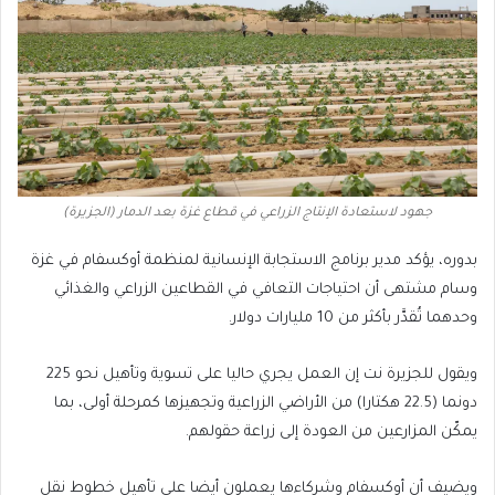
جهود لاستعادة الإنتاج الزراعي في قطاع غزة بعد الدمار (الجزيرة)
بدوره، يؤكد مدير برنامج الاستجابة الإنسانية لمنظمة أوكسفام في غزة
وسام مشتهى أن احتياجات التعافي في القطاعين الزراعي والغذائي
وحدهما تُقدَّر بأكثر من 10 مليارات دولار.
ويقول للجزيرة نت إن العمل يجري حاليا على تسوية وتأهيل نحو 225
دونما (22.5 هكتارا) من الأراضي الزراعية وتجهيزها كمرحلة أولى، بما
يمكّن المزارعين من العودة إلى زراعة حقولهم.
ويضيف أن أوكسفام وشركاءها يعملون أيضا على تأهيل خطوط نقل