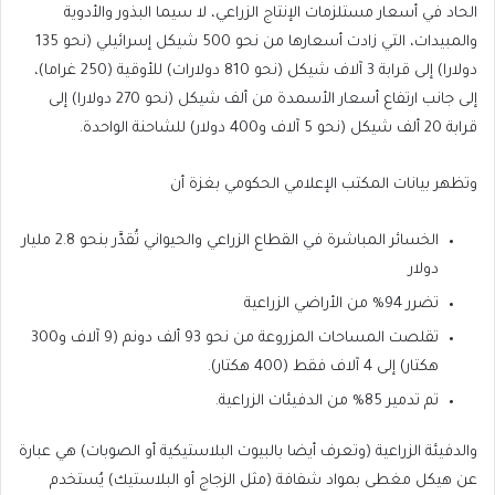
الحاد في أسعار مستلزمات الإنتاج الزراعي، لا سيما البذور والأدوية
والمبيدات، التي زادت أسعارها من نحو 500 شيكل إسرائيلي (نحو 135
دولارا) إلى قرابة 3 آلاف شيكل (نحو 810 دولارات) للأوقية (250 غراما)،
إلى جانب ارتفاع أسعار الأسمدة من ألف شيكل (نحو 270 دولارا) إلى
قرابة 20 ألف شيكل (نحو 5 آلاف و400 دولار) للشاحنة الواحدة.
وتظهر بيانات المكتب الإعلامي الحكومي بغزة أن
الخسائر المباشرة في القطاع الزراعي والحيواني تُقدَّر بنحو 2.8 مليار
دولار
تضرر 94% من الأراضي الزراعية
تقلصت المساحات المزروعة من نحو 93 ألف دونم (9 آلاف و300
هكتار) إلى 4 آلاف فقط (400 هكتار).
تم تدمير 85% من الدفيئات الزراعية.
والدفيئة الزراعية (وتعرف أيضا بالبيوت البلاستيكية أو الصوبات) هي عبارة
عن هيكل مغطى بمواد شفافة (مثل الزجاج أو البلاستيك) يُستخدم