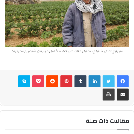
المزارع عادل شملخ: نعمل حاليا على إعادة تأهيل جزء من الأرض (الجزيرة)
فيسبوك
تويتر
لينكدإن
بينتيريست
بوكيت
سكايب
مشاركة عبر البريد
طباعة
مقالات ذات صلة