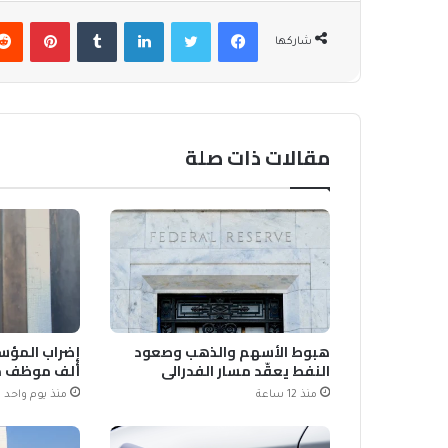
فيسبوك
تويتر
لينكدإن
بينتير
شاركها
مقالات ذات صلة
هبوط الأسهم والذهب وصعود
النفط يعقّد مسار الفدرالي
ألف موظف من
منذ 12 ساعة
منذ يوم واحد