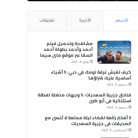
الأشهر
الأخيرة
تعليقات
مشاهدة وتحميل فيلم
أحمد وأحمد بطولة أحمد
السقا عبر موقع ماي سيما
MyCima (وي سيما WeCima)
يوليو 8, 2025
كيف تفرش غرفة نومك في دبي: 5 أشياء
أساسية عليك شراؤها
سبتمبر 9, 2024
فنادق جزيرة السعديات: 5 وجهات مذهلة لعطلة
استثنائية في أبو ظبي
سبتمبر 9, 2024
5 أفكار رائعة لقضاء ليلة ممتعة لا تُنسى مع
الصديقات في جزيرة السعديات
أغسطس 6, 2024