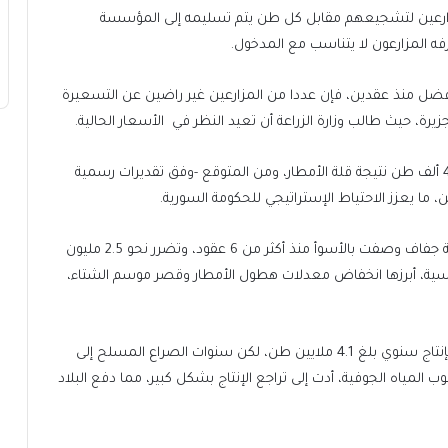
 سوري على منح نحو 90 دولارا للمزارعين لتشجيعهم مقابل كل طن يتم تسليمه إلى المؤسسة
ه المزارعون لا يتناسب مع المدخول.
لأفضل منذ عقدين، فإن عددا من المزارعين غير راضين عن التسعيرة
زيرة، حيث طالب وزارة الزراعة أن تعيد النظر في الأسعار الحالية.
وبلغ إنتاج القمح العام الماضي في محافظة الحسكة 400 ألف طن نتيجة قلة الأمطار، ومن المتوقع -وفق تقديرات رسمية
وواجهت سوريا العام الماضي أزمة زراعية حادة بفعل موجة جفاف وصفت بالأسوأ منذ أكثر من 6 عقود، وتضرر نحو 2.5 مليون
اسية، أبرزها انخفاض معدلات هطول الأمطار وقصر موسم الشتاء،
وكانت سوريا تحقق اكتفاء ذاتيا من القمح قبل عام 2011 بإنتاج سنوي بلغ 4.1 ملايين طن، لكن سنوات الصراع المسلح إلى
لمياه الجوفية، أدت إلى تراجع الإنتاج بشكل كبير، مما دفع البلاد