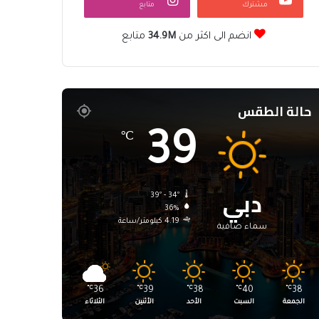
مشترك
متابع
انضم الى اكثر من
34.9M
متابع
حالة الطقس
39
℃
دبي
39º - 34º
36%
4.19 كيلومتر/ساعة
سماء صافية
℃
36
℃
39
℃
38
℃
40
℃
38
الجمعة
السبت
الأحد
الأثنين
الثلاثاء