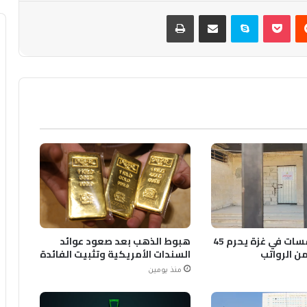
يست
بوكيت
سكايب
مشاركة عبر البريد
طباعة
إضراب المؤسسات في غزة يحرم 45
هبوط الذهب بعد صعود عوائد
 الرواتب
السندات الأمريكية وتثبيت الفائدة
منذ يومين