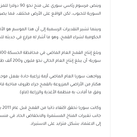
items
وينص مرسوم رئاسي
السورية للحبوب، لكن الواقع على الأرض مختلف، فما يصرف
وبينما تشير التقديرات الرسمية إلى أن هذا الموسم هو ا
الحكومية لشراء القمح، وهو ما أشار له مزارع في حديثه للج
سورية- أن يبلغ إنتاج العام الحالي نحو مليون و200 ألف طن، ما يعزز الاحتياط الإستراتيجي للحكومة السورية.
هكتار من الأراضي المزروعة بالقمح جراء ظروف مناخية ق
وفق ما أفادت به منظمة الأغذية والزراعة (فاو).
جانب تغيرات المناخ المستمرة والانخفاض الحاد في منسوب ا
إلى الاعتماد بشكل متزايد على الاستيراد.