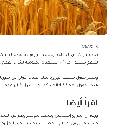
Published
1/6/2026
On
بعد سنوات من الجفاف، يستعد مزارعو محافظة الحسكة ا
1/6/2026
لكنهم يشتكون من أن التسعيرة الحكومية لشراء القمح غ
هذه الحقول بمحافظة الحسكة، بحسب وزارة الزراعة في س
اقرأ أيضا
end
list
ورغم أن المزارع إسماعيل يستعد لموسم وفير من القمح، إل
of
of
منذ شهرين في إصلاح الحصادات، بحسب تقرير للجزيرة
list
2