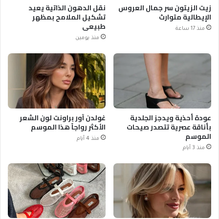
زيت الزيتون سر جمال العروس
نقل الدهون الذاتية يعيد
الإيطالية متوارث
تشكيل الملامح بمظهر
طبيعي
منذ 17 ساعة
منذ يومين
عودة أحذية ويدجز الجلدية
غولدن آور براونت لون الشعر
بأناقة عصرية تتصدر صيحات
الأكثر رواجاً هذا الموسم
الموسم
منذ 4 أيام
منذ 3 أيام