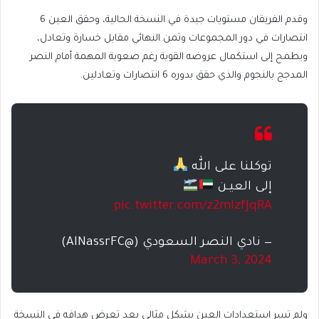
وقدم الفريقان مستويات جيدة في النسخة الحالية، وحقق العين 6
انتصارات في دور المجموعات وثمن النهائي مقابل خسارة وتعادل،
ويطمح إلى استكمال عروضه القوية رغم صعوبة المهمة أمام النصر
المدجج بالنجوم والذي حقق بدوره 6 انتصارات وتعادلين.
توكلنا على الله
إلى العيـن
pic.twitter.com/z2mIzfJqRA
— نادي النصر السعودي (@AlNassrFC)
March 3, 2024
ولم تسر استعدادات العين بشكل مثالي بعد تعرض هدافه في النسخة