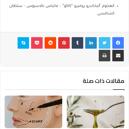
الهجوم: أليخاندرو روميرو “كاكو” – ماتياس بالاسيوس – سلطان
الشامسي.
فيسبوك
تويتر
لينكدإن
بينتيريست
بوكيت
سكايب
مشاركة عبر البريد
طباعة
مقالات ذات صلة