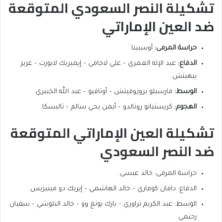
تشكيلة النصر السعودي المتوقعة
ضد العين الإماراتي
حراسة المرمى:
أوسبينا.
الدفاع:
عبد الإله العمري – علي لاجامي – إيميريك لابورت – عزيز
بيهيتش.
الوسط:
مارسيلو بروزوفيتش – أوتافيو – عبد الله الخيبري.
الهجوم:
كريستيانو رونالدو – أيمن يحي سالم – تاليسكا.
تشكيلة العين الإماراتي المتوقعة
ضد النصر السعودي
حراسة المرمى: خالد عيسى.
الدفاع: دامان كوماري – خالد الهاشمي – إيريك دو مينيزيس.
الوسط: عبد الكريم تراوري – بارك يونغ وو – خالد البلوشي – سفيان
رحيمي.