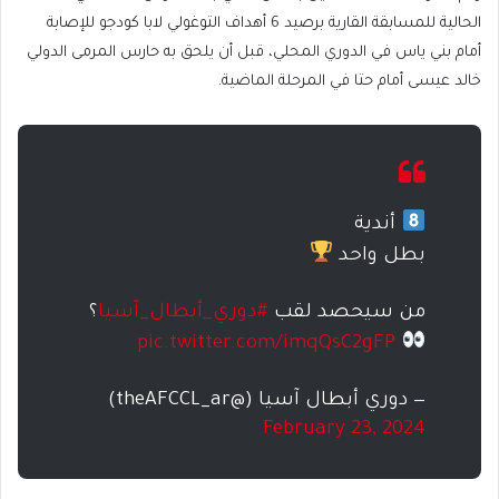
الحالية للمسابقة القارية برصيد 6 أهداف التوغولي لابا كودجو للإصابة
أمام بني ياس في الدوري المحلي، قبل أن يلحق به حارس المرمى الدولي
خالد عيسى أمام حتا في المرحلة الماضية.
أندية
بطل واحد
من سيحصد لقب
#دوري_أبطال_آسيا
؟
pic.twitter.com/imqQsC2gFP
— دوري أبطال آسيا (@theAFCCL_ar)
February 23, 2024