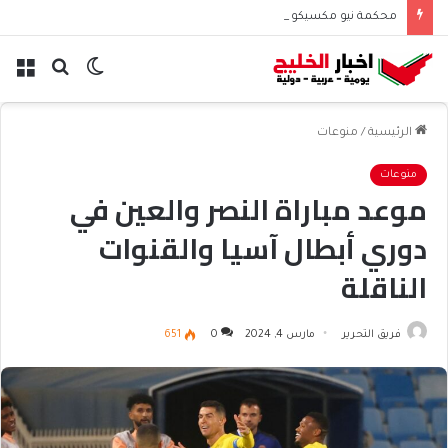
محكمة نيو مكسيكو تغرم ميتا نصف مليار دولار بسبب الأطفال
الوضع
بحث
الق
المظلم
عن
الرئيسية
/
منوعات
منوعات
موعد مباراة النصر والعين في
دوري أبطال آسيا والقنوات
الناقلة
فريق التحرير
مارس 4, 2024
0
651