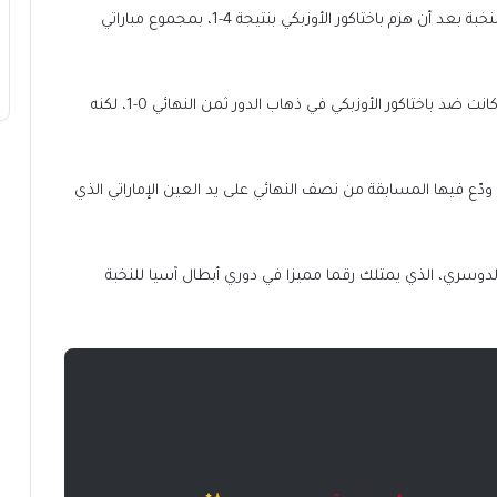
وتأهل الهلال إلى الدور ربع النهائي من دوري أبطال آسيا للنخبة بعد أن هزم باختاكور الأوزبكي بنتيجة 4-1، بمجموع مباراتي
ولم يتلقَّ الزعيم سوى خسارة آسيوية وحيدة هذا الموسم كانت ضد باختاكور الأوزبكي في ذهاب الدور ثمن النهائي 0-1، لكنه
ّع فيها المسابقة من نصف النهائي على يد العين الإماراتي الذي
الدوسري، الذي يمتلك رقما مميزا في دوري أبطال آسيا للنخبة