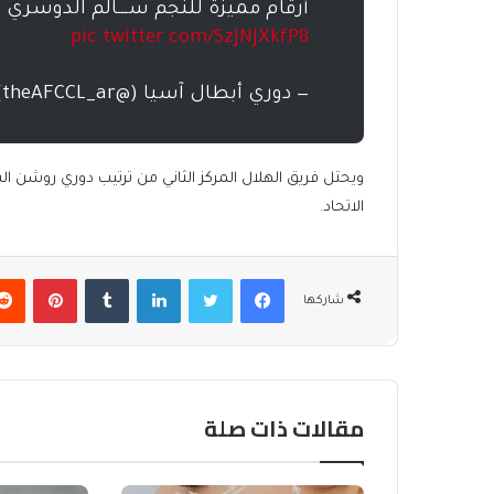
أرقام مميزة للنجم ســـالم الدوسري
pic.twitter.com/SzJNJXkfP8
— دوري أبطال آسيا (@theAFCCL_ar)
الاتحاد.
فيسبوك
تويتر
لينكدإن
بينتير
شاركها
مقالات ذات صلة