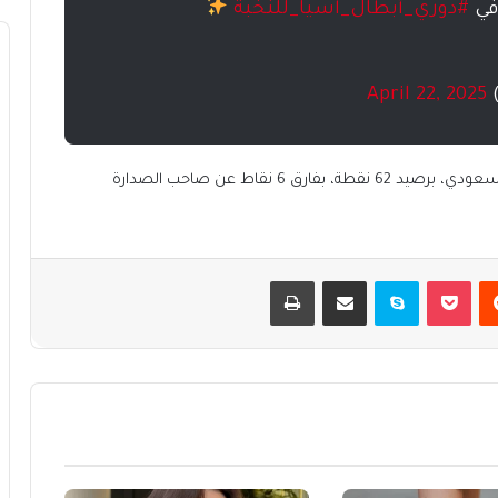
 في
#دوري_أبطال_آسيا_للنخبة
April 22, 2025
ويحتل فريق الهلال المركز الثاني من ترتيب دوري روشن السعودي، برصيد 62 نقطة، بفارق 6 نقاط عن صاحب الصدارة
يست
بوكيت
سكايب
مشاركة عبر البريد
طباعة