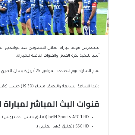
نستعرض موعد مباراة الهلال السعودي ضد غوانغجو الكور
آسيا للنخبة لكرة القدم، والقنوات الناقلة للمباراة.
تقام المباراة يوم الجمعة الموافق 25 أبريل/نيسان الجاري على ملعب الإنماء (الجوهرة المشعة) سابقا.
وتبدأ الساعة السابعة والنصف مساء (19:30) حسب توقيت مكة المكرمة والدوحة، السادسة والنصف حسب توقيت القاهرة.
قنوات البث المباشر لمباراة 
beIN Sports AFC 1 HD (تعليق حسن العيدروس).
SSC HD (تعليق فهد العتيبي).