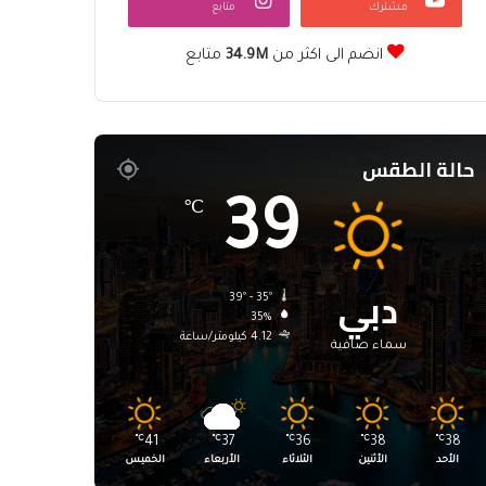
مشترك
متابع
انضم الى اكثر من
34.9M
متابع
حالة الطقس
39
℃
دبي
39º - 35º
35%
4.12 كيلومتر/ساعة
سماء صافية
℃
41
℃
37
℃
36
℃
38
℃
38
الأحد
الأثنين
الثلاثاء
الأربعاء
الخميس