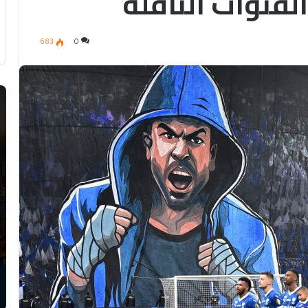
لقنوات الناقلة
683
0