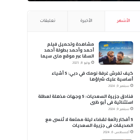
الأشهر
الأخيرة
تعليقات
مشاهدة وتحميل فيلم
أحمد وأحمد بطولة أحمد
السقا عبر موقع ماي سيما
MyCima (وي سيما WeCima)
يوليو 8, 2025
كيف تفرش غرفة نومك في دبي: 5 أشياء
أساسية عليك شراؤها
سبتمبر 9, 2024
فنادق جزيرة السعديات: 5 وجهات مذهلة لعطلة
استثنائية في أبو ظبي
سبتمبر 9, 2024
5 أفكار رائعة لقضاء ليلة ممتعة لا تُنسى مع
الصديقات في جزيرة السعديات
أغسطس 6, 2024