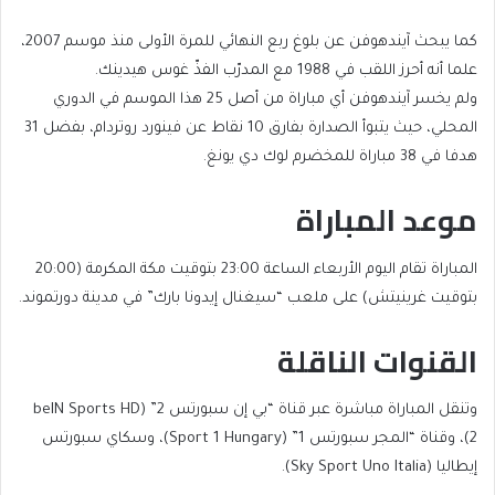
كما يبحث آيندهوفن عن بلوغ ربع النهائي للمرة الأولى منذ موسم 2007،
علما أنه أحرز اللقب في 1988 مع المدرّب الفذّ غوس هيدينك.
ولم يخسر آيندهوفن أي مباراة من أصل 25 هذا الموسم في الدوري
المحلي، حيث يتبوأ الصدارة بفارق 10 نقاط عن فينورد روتردام، بفضل 31
هدفا في 38 مباراة للمخضرم لوك دي يونغ.
موعد المباراة
المباراة تقام اليوم الأربعاء الساعة 23:00 بتوقيت مكة المكرمة (20:00
بتوقيت غرينيتش) على ملعب “سيغنال إيدونا بارك” في مدينة دورتموند.
القنوات الناقلة
وتنقل المباراة مباشرة عبر قناة “بي إن سبورتس 2” (beIN Sports HD
2)، وقناة “المجر سبورتس 1” (Sport 1 Hungary)، وسكاي سبورتس
إيطاليا (Sky Sport Uno Italia).