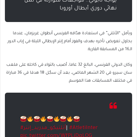
يواجه نابولي.. مواجهات متوازنة في ثمن
نهائي دوري أبطال أوروبا
ويأمل “الأتلتي” في استعادة هدّافه الفرنسي أنطوان غريزمان، عندما
يحاول تعويض تأخره بهدف والفوز أمام إنتر الإيطالي الليلة في إياب الدور
الـ16 من المسابقة القارية.
وكان الدولي الفرنسي، البالغ 32 عاما، أصيب بالتواء في كاحله على ملعب
سان سيرو في 20 الشهر الماضي، بعد أن سجّل 18 هدفا في 36 مباراة
في مختلف المسابقات هذا الموسم.
#AtletiInter
|
#أتلتيكو_مدريد_إنتر
pic.twitter.com/WfPLjDqLOG