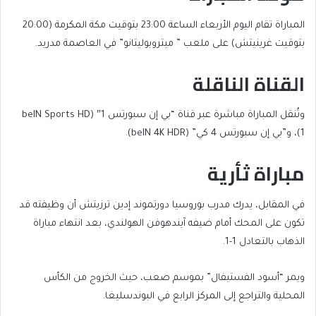
المباراة تقام اليوم الأربعاء الساعة 23:00 بتوقيت مكة المكرمة (20:00
بتوقيت غرينيتش) على ملعب ” ميتروبوليتانو” في العاصمة مدريد.
القناة الناقلة
وتُنقل المباراة مباشرة عبر قناة “بي إن سبورتس 1″ (beIN Sports HD
1)، و”بي إن سبورتس 4 كي” (beIN 4K HDR).
مباراة ثأرية
في المقابل، يدرك مدرب بوروسيا دورتموند إدين ترزيتش أن وظيفته قد
تكون على المحك أمام ضيفه آيندهوفن الهولندي، بعد انتهاء مباراة
الذهاب بالتعادل 1-1.
ويمر “أسود الفستيفال” بموسم صعب، حيث الخروج من الكأس
المحلية والتراجع إلى المركز الرابع في البوندسليغا.