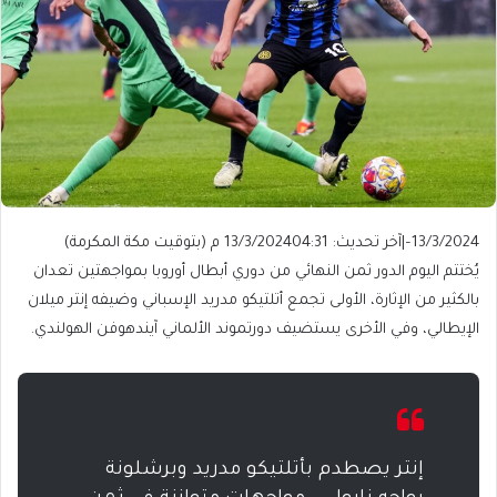
13/3/2024
–
|
آخر تحديث: 13/3/2024
04:31 م (بتوقيت مكة المكرمة)
يُختتم اليوم الدور ثمن النهائي من دوري أبطال أوروبا بمواجهتين تعدان
بالكثير من الإثارة، الأولى تجمع أتلتيكو مدريد الإسباني وضيفه إنتر ميلان
الإيطالي، وفي الأخرى يستضيف دورتموند الألماني آيندهوفن الهولندي.
إنتر يصطدم بأتلتيكو مدريد وبرشلونة