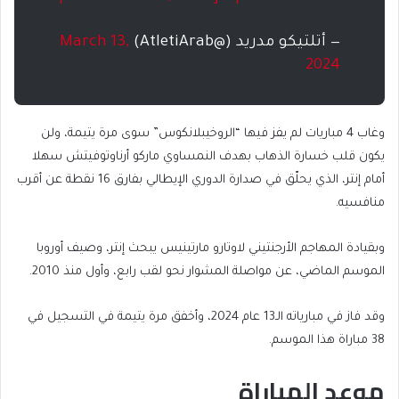
— أتلتيكو مدريد (@AtletiArab)
March 13,
2024
وغاب 4 مباريات لم يفز فيها “الروخيبلانكوس” سوى مرة يتيمة، ولن
يكون قلب خسارة الذهاب بهدف النمساوي ماركو أرناوتوفيتش سهلا
أمام إنتر، الذي يحلّق في صدارة الدوري الإيطالي بفارق 16 نقطة عن أقرب
منافسيه.
وبقيادة المهاجم الأرجنتيني لاوتارو مارتينيس يبحث إنتر، وصيف أوروبا
الموسم الماضي، عن مواصلة المشوار نحو لقب رابع، وأول منذ 2010.
وقد فاز في مبارياته الـ13 عام 2024، وأخفق مرة يتيمة في التسجيل في
38 مباراة هذا الموسم.
موعد المباراة