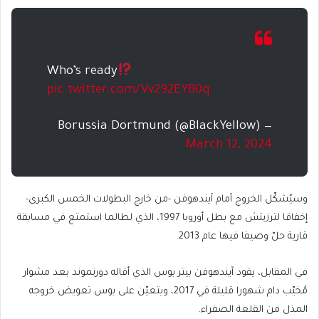
Who’s ready
pic.twitter.com/Vv292EYB0q
— Borussia Dortmund (@BlackYellow)
March 12, 2024
وسيُشكّل الخروج أمام آيندهوفن -من خارج البطولات الخمس الكبرى-
إخفاقا لترزيتش مع بطل أوروبا 1997، الذي لطالما استمتع في مسابقة
قارية حلّ وصيفا فيها عام 2013.
في المقابل، يقود آيندهوفن بيتر بوس الذي أقاله دورتموند بعد مشوار
مُخيّب دام شهورا قليلة في 2017، ويتعيّن على بوس تعويض خروجه
المذل من القلعة الصفراء.