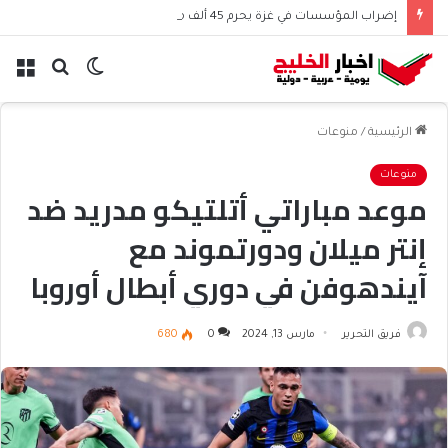
إضراب المؤسسات في غزة يحرم 45 ألف موظف من الرواتب
الوضع
بحث
الق
المظلم
عن
الرئيسية
/
منوعات
منوعات
موعد مباراتي أتلتيكو مدريد ضد
إنتر ميلان ودورتموند مع
آيندهوفن في دوري أبطال أوروبا
والقنوات الناقلة
فريق التحرير
مارس 13, 2024
0
680