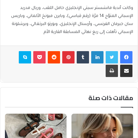
وكانت أندية مانشستر سيتي الإنجليزي حامل اللقب، وريال مدريد
الإسباني المتوّج 14 مرّة (رقم قياسي)، وبايرن ميونخ الألماني، وباريس
سان جيرمان الفرنسي، وأرسنال الإنجليزي، وبورتو البرتغالي، وبرشلونة
الإسباني تأهلت إلى ربع نهائي المسابقة القارية الأم.
فيسبوك
تويتر
لينكدإن
بينتيريست
بوكيت
سكايب
مشاركة عبر البريد
طباعة
مقالات ذات صلة