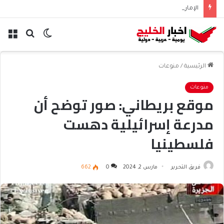
الإمارات ترسل 5 قوافل بـ663 طناً من المساعدات إلى غزة
الوضع
بحث
الق
المظلم
عن
الرئيسية
/
منوعات
منوعات
موقع بريطاني: صور توضح أن
مدرعة إسرائيلية دهست
فلسطينيا
فريق التحرير
مارس 2, 2024
0
662