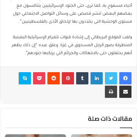
أحياء مسموح به، كما ترى، حتى الجنود الإسرائيليين يتنافسون مع
بعضهم البعض لنشر قصص على وسائل التواصل الاجتماعي حول
مستوى الوحشية التي يتلذذون بها لإلحاق الأذى بالفلسطينيين”.
ولفت الموقع البريطاني إلى إشادة قنوات تلغرام الإسرائيلية اليمينية
المتطرفة بصور الرجل المسحوق في غزة. وعلق عبده “إن ذلك يظهر
أنهم يحتفلون حتى بالانتهاكات والجرائم التي يرتكبها جنودهم”.
فيسبوك
تويتر
لينكدإن
بينتيريست
بوكيت
سكايب
مشاركة عبر البريد
طباعة
مقالات ذات صلة