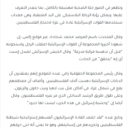
وتظهر في الصور جثة الضحية مهشمة بالكامل، بما يتعذر التعرف
عليها. ويمكن رؤية الرباط البلاستيكي على اليد المتبقية، وهي معدات
تستخدمها القوات الإسرائيلية عادة في غزة لاحتجاز الفلسطينيين.
وقال المتحدث باسم المرصد محمد شحادة، عبر موقع إكس، إن
شهودا أخبروا المجموعة أن القوات الإسرائيلية اعتقلت الرجل واستجوبته
“قبل أن تدهسه مركبة مدرعة”. وقال الجيش الإسرائيلي لميدل إيست
آي إنه “يتحقق” من الحادث.
وقال رئيس المجموعة الحقوقية رامي عبده للموقع إنهم يعتقدون أن
الدبابات الإسرائيلية دهست آلاف الفلسطينيين. وأضاف أن معظمهم
يقع في شمال غزة، في أماكن مثل بيت لاهيا وبيت حانون والزيتون،
وعلى طول طريق الرشيد الساحلي الذي فر عبره الفلسطينيون. وقال
أيضا إن “وحشية إسرائيل في هذه الحرب ليست لها حدود”.
وتابع عبده “لقد اعتمد القادة الإسرائيليون أنفسهم إستراتيجية شيطنة
الفلسطينيين وتجريدهم من إنسانيتهم، وهو ما يعني أنه حتى حرقهم