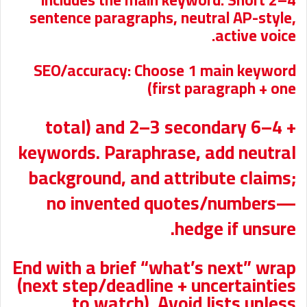
sentence paragraphs, neutral AP-style,
active voice.
SEO/accuracy: Choose 1 main keyword
(first paragraph + one
+ 4–6 total) and 2–3 secondary
keywords. Paraphrase, add neutral
background, and attribute claims;
no invented quotes/numbers—
hedge if unsure.
End with a brief “what’s next” wrap
(next step/deadline + uncertainties
to watch). Avoid lists unless