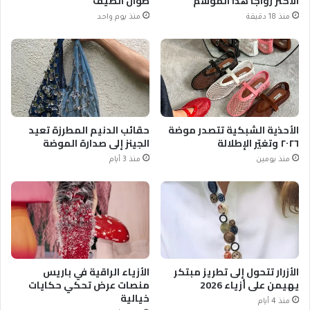
الأكثر رواجاً هذا الموسم
طوال الصيف
منذ 18 دقيقة
منذ يوم واحد
الأحذية الشبكية تتصدر موضة
حقائب الدنيم المطرزة تعيد
٢٠٢٦ وتغيّر الإطلالة
الجينز إلى صدارة الموضة
منذ يومين
منذ 3 أيام
الأزرار تتحول إلى تطريز مبتكر
الأزياء الراقية في باريس
يهيمن على أزياء 2026
منصات عرض تحكي حكايات
خيالية
منذ 4 أيام