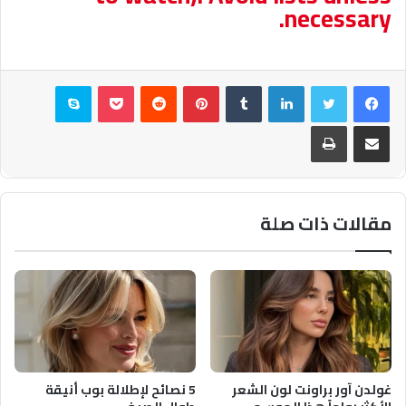
necessary.
فيسبوك
تويتر
لينكدإن
بينتيريست
بوكيت
سكايب
مشاركة عبر البريد
طباعة
مقالات ذات صلة
غولدن آور براونت لون الشعر
5 نصائح لإطلالة بوب أنيقة