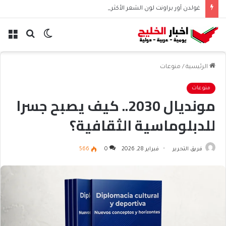
غولدن آور براونت لون الشعر الأكثر رواجاً هذا الموسم
الوضع
بحث
الق
المظلم
عن
الرئيسية
/
منوعات
منوعات
مونديال 2030.. كيف يصبح جسرا
للدبلوماسية الثقافية؟
فريق التحرير
فبراير 28, 2026
0
566