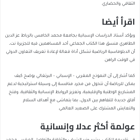
الثقافي والحضاري.
اقرأ أيضا
end
list
ويؤكد أستاذ الدراسات الإسبانية بجامعة محمد الخامس بالرباط عز الدين
of
of
الطاهري منسق هذا الكتاب الجماعي أحد المساهمين فيه للجزيرة نت،
list
2
أن الدبلوماسية الرياضية تشكل أداة فعالة لإعادة تعريف التعاون الدولي
items
في الوقت الراهن.
كما أشار إلى أن النموذج المغربي – الإسباني – البرتغالي يوضح كيف
يمكن للرياضة أن تتحول من مجرد منافسة إلى وسيلة استراتيجية لدعم
المشاريع الوطنية والإقليمية، وتعزيز الروابط الإنسانية والثقافية، وفتح
آفاق جديدة للتفاهم بين الدول، بما يتماشى مع أهداف السلام
والتعايش المشترك على الصعيد العالمي.
عولمة أكثر عدلا وإنسانية