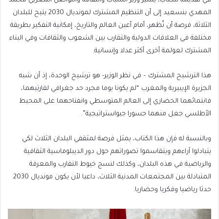
في تقديمه للكتاب، يشير وزير الشباب والثقافة والتواصل المغربي محمد
المهدي بنسعيد إلى أن التنظيم المشترك لمونديال 2030 يتيح للبلدان
الثلاثة، فرصة أن تُظهر، أمام أعين العالم والتاريخ، إمكانية التفكير بطريقة
مختلفة في العلاقات الدولية والتقارب بين الشعوب والثقافات وفي البناء
المشترك لعولمة أخرى أكثر عدلا وإنسانية.
هذا الترشيح المشترك – في نظر الوزير- هو ترشيح الوحدة، إذ أن شبه
الجزيرة الإيبيرية والمغرب “لم يكونا يوما مجرد حد جغرافي لقارتيهما،
فانتمائهما الحضاري إلى العالم المتوسطي وانفتاحهما على المحيط
الأطلسي جعل منهما جسورا جيواستراتيجية”.
وبالنسبة له فإن هذا الكتاب، يمثل فرصة لمثقفي البلدان الثلاث لكي
يتبادلوا آراءهم ويتقاسموا تصوراتهم حول دور الديبلوماسية الثقافية
والرياضية في هذه البلدان، وكذلك لنسج خيوط التقارب والمعرفة
المتبادلة بين المجتمعات المدنية الثلاث، داعيا لأن يكون مونديال 2030
حدثا رياضيا وفكريا وحضاريا.