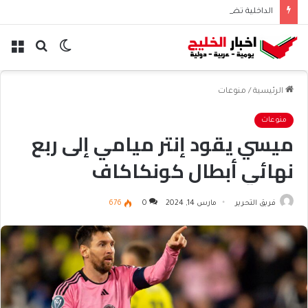
الداخلية تضبط 49 مخالفا في حملة تفتيشية بالشويخ الصناعية
الوضع
بحث
الق
المظلم
عن
الرئيسية
/
منوعات
منوعات
ميسي يقود إنتر ميامي إلى ربع
نهائي أبطال كونكاكاف
فريق التحرير
مارس 14, 2024
0
676