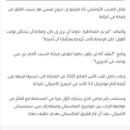
وقال المدرب الأرجنتيني تاتا مارتينو إن خروج ميسي هو بسبب القلق من
إصابة في الركبة.
وأضاف: “لم نرد المخاطرة. حاولنا أن نرى إن كان بإمكانه أن يتحمّل لوقت
أطول؛ لكن الإصابة كانت تُزعجه وفضّلنا أن نُخرجه”.
وتابع: “أعتقد أنه لن يكون جاهزا لخوض مباراة السبت (أمام دي سي
يونايتد في الدوري)”.
وغاب حامل لقب كأس العالم 2022 عن المباراة التي خسرها فريقه على
أرضه أمام مونتريال 2-3 الأحد في الدوري الأميركي، للراحة.
وسيلعب إنتر ميامي الذي يشارك لأوّل مرة في المسابقة مع الفائز من
مواجهة الإياب بين مونتيري المكسيكي وضيفه إف سي سينسيناتي
الأميركي، بعد أن فاز الفريق المكسيكي بهدف نظيف ذهابا.