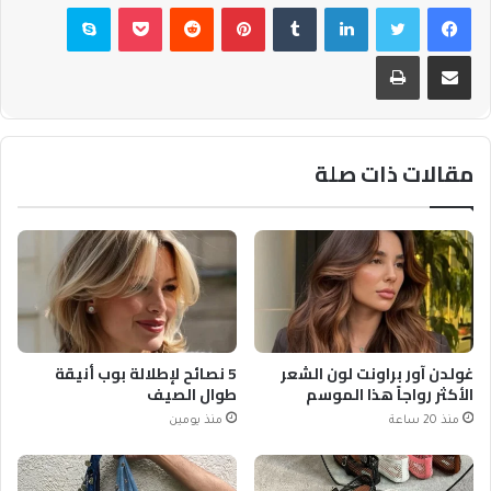
فيسبوك
تويتر
لينكدإن
بينتيريست
بوكيت
سكايب
مشاركة عبر البريد
طباعة
مقالات ذات صلة
غولدن آور براونت لون الشعر
5 نصائح لإطلالة بوب أنيقة
الأكثر رواجاً هذا الموسم
طوال الصيف
منذ 20 ساعة
منذ يومين