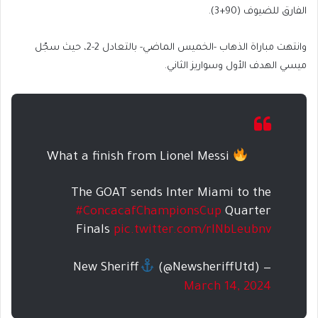
الفارق للضيوف (90+3).
وانتهت مباراة الذهاب -الخميس الماضي- بالتعادل 2-2، حيث سجّل
ميسي الهدف الأول وسواريز الثاني.
What a finish from Lionel Messi
The GOAT sends Inter Miami to the
#ConcacafChampionsCup
Quarter
Finals
pic.twitter.com/rlNbLeubnv
(@NewsheriffUtd)
— New Sheriff
March 14, 2024