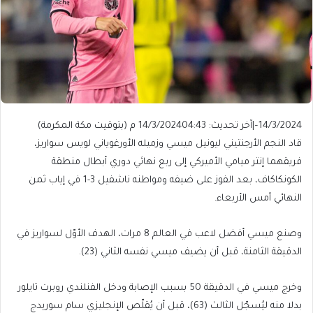
14/3/2024
–
|
آخر تحديث: 14/3/2024
04:43 م (بتوقيت مكة المكرمة)
قاد النجم الأرجنتيني ليونيل ميسي وزميله الأورغوياني لويس سواريز،
فريقهما إنتر ميامي الأميركي إلى ربع نهائي دوري أبطال منطقة
الكونكاكاف، بعد الفوز على ضيفه ومواطنه ناشفيل 3-1 في إياب ثمن
النهائي أمس الأربعاء.
وصنع ميسي أفضل لاعب في العالم 8 مرات، الهدف الأوّل لسواريز في
الدقيقة الثامنة، قبل أن يضيف ميسي نفسه الثاني (23).
وخرج ميسي في الدقيقة 50 بسبب الإصابة ودخل الفنلندي روبرت تايلور
بدلا منه ليُسجّل الثالث (63)، قبل أن يُقلّص الإنجليزي سام سوريدج