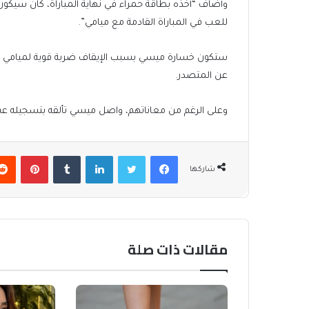
وأضاف “أخذه بطاقة حمراء في نهاية المباراة، كان سيكون 
للعب في المباراة القادمة مع ميامي”.
ستكون خسارة ميسي بسبب الإيقاف ضربة قوية لميامي -
عن المتصدر.
وعلى الرغم من معاناتهم، واصل ميسي تألقه بتسجيله عشرة أه
فيسبوك
تويتر
لينكدإن
بينتير
شاركها
مقالات ذات صلة