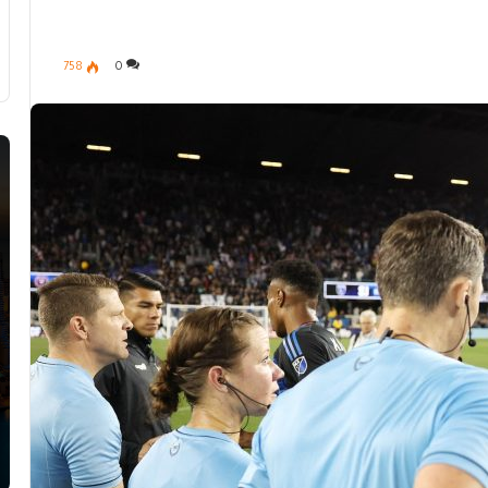
758
0