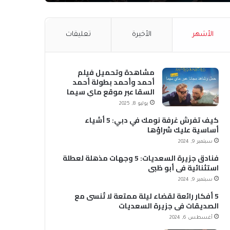
الأشهر
الأخيرة
تعليقات
مشاهدة وتحميل فيلم
أحمد وأحمد بطولة أحمد
السقا عبر موقع ماي سيما
MyCima (وي سيما WeCima)
يوليو 8, 2025
كيف تفرش غرفة نومك في دبي: 5 أشياء
أساسية عليك شراؤها
سبتمبر 9, 2024
فنادق جزيرة السعديات: 5 وجهات مذهلة لعطلة
استثنائية في أبو ظبي
سبتمبر 9, 2024
5 أفكار رائعة لقضاء ليلة ممتعة لا تُنسى مع
الصديقات في جزيرة السعديات
أغسطس 6, 2024