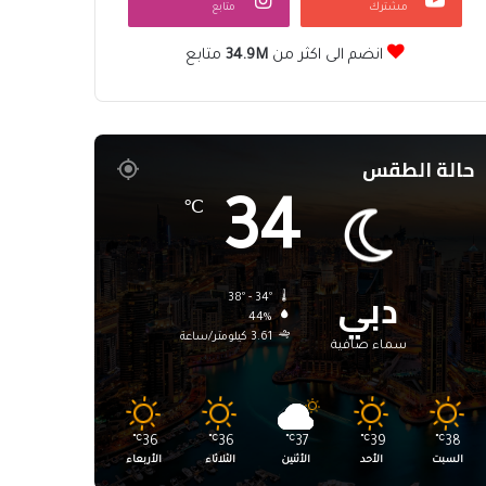
مشترك
متابع
انضم الى اكثر من
34.9M
متابع
حالة الطقس
34
℃
دبي
38º - 34º
44%
3.61 كيلومتر/ساعة
سماء صافية
℃
36
℃
36
℃
37
℃
39
℃
38
السبت
الأحد
الأثنين
الثلاثاء
الأربعاء