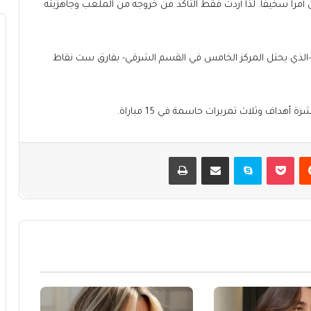
أمرا سخيفا. لذا أردتُ فقط التأكد من خروجه من الملعب وجاهزيته
الذي يحتل المركز الخامس في القسم الشرقي- بفارق ست نقاط
داف وثلاث تمريرات حاسمة في 15 مباراة.
يست
بوكيت
سكايب
مشاركة عبر البريد
طباعة