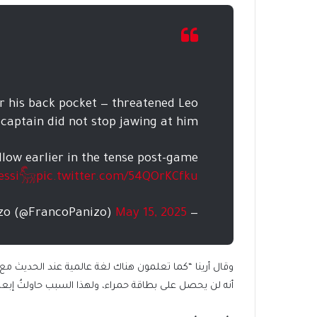
r his back pocket — threatened Leo
 captain did not stop jawing at him.
llow earlier in the tense post-game
essi𓃵
pic.twitter.com/54QOrKCfku
May 15, 2025
— Franco Panizo (@FrancoPanizo)
وقال أرينا “كما تعلمون هناك لغة عالمية عند الحديث مع 
أنه لن يحصل على بطاقة حمراء، ولهذا السبب حاولتُ إبع