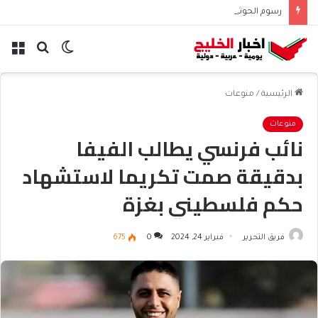
رسوم الحوثيين على باب المندب تعيد حسابات مخاطر الملاحة
الوضع
بحث
الق
المظلم
عن
الرئيسية
/
منوعات
منوعات
نائب فرنسي يطالب الفيفا
بدقيقة صمت تكريما لاستشهاد
حكم فلسطيني بغزة
فريق التحرير
فبراير 24, 2024
0
675