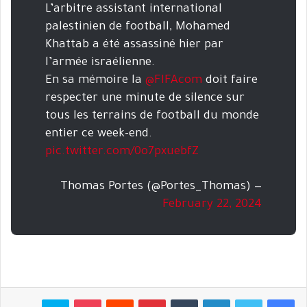
L’arbitre assistant international
palestinien de football, Mohamed
Khattab a été assassiné hier par
l’armée israélienne.
En sa mémoire la
@FIFAcom
doit faire
respecter une minute de silence sur
tous les terrains de football du monde
entier ce week-end.
pic.twitter.com/0o7pxuebfZ
— Thomas Portes (@Portes_Thomas)
February 22, 2024
فيسبوك
تويتر
لينكدإن
بينتيريست
بوكيت
سكايب