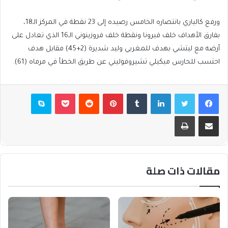
ورفع كالياري بانتصاره الخامس رصيده إلى 23 نقطة في المركز الـ18،
بفارق الأهداف خلف فيرونا ونقطة خلف فروزينوني الـ16 الذي تعادل على
أرضه مع ليتشي بهدف للمغربي وليد شديرة (2+45) مقابل هدف
احتسب للحارس ميكيلي تشيروفوليني عن طريق الخطأ في مرماه (61).
فيسبوك
تويتر
لينكدإن
بينتيريست
بوكيت
سكايب
مشاركة عبر البريد
طباعة
مقالات ذات صلة