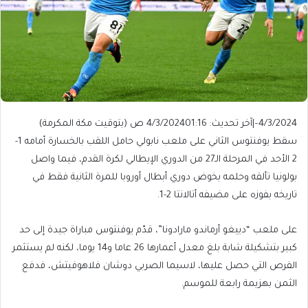
4/3/2024
–
|
آخر تحديث: 4/3/2024
01:16 ص (بتوقيت مكة المكرمة)
سقط يوفنتوس الثاني على ملعب نابولي حامل اللقب بالخسارة أمامه 1-
2 الأحد في المرحلة الـ27 من الدوري الإيطالي لكرة القدم، فيما واصل
بولونيا تألقه وحلمه بخوض دوري أبطال أوروبا للمرة الثانية فقط في
تاريخه بفوزه على مضيفه أتالانتا 2-1.
على ملعب “دييغو أرماندو مارادونا”، قدّم يوفنتوس مباراة جيدة إلى حد
كبير بتشكيلة شابة بلغ معدل أعمارها 26 عاما و14 يوما، لكنه لم يستثمر
الفرص التي حصل عليها، لاسيما الصربي دوشان فلاهوفيتش، فدفع
الثمن بهزيمة رابعة للموسم.