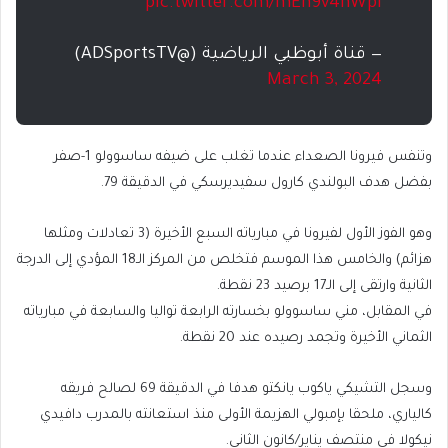
pic.twitter.com/mEh9v4nWpi
— قناة أبوظبي الرياضية (@ADSportsTV)
March 3, 2024
وتنفس فيرونا الصعداء عندما تغلب على ضيفه ساسوولو 1-صفر
بفضل هدف البولندي كارول سفيديرسكي في الدقيقة 79.
وهو الفوز الأول لفيرونا في مبارياته السبع الأخيرة (3 تعادلات ومثلها
هزائم) والخامس هذا الموسم فتخلص من المركز الـ18 المؤدي إلى الدرجة
الثانية وارتقى إلى الـ17 برصيد 23 نقطة.
في المقابل، مني ساسوولو بخسارته الرابعة تواليا والسابعة في مبارياته
الثماني الأخيرة وتجمد رصيده عند 20 نقطة.
وسجل التشيكي ياكوب يانكتو هدفا في الدقيقة 69 لصالح فريقه
كالياري، ملحقا بإمبولي الهزيمة الأولى منذ استعانته بالمدرب دافيدي
نيكولا في منتصف يناير/كانون الثاني.