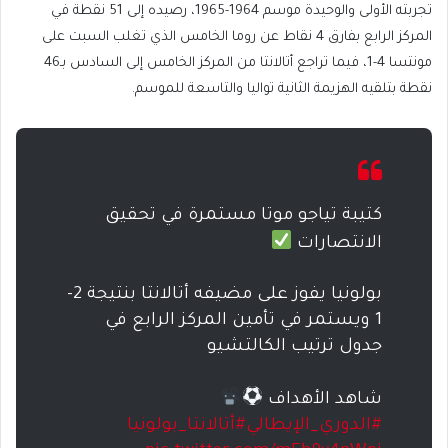
تجربته الأولى والوحيدة موسم 1964-1965، رصيده إلى 51 نقطة في
المركز الرابع بفارق 4 نقاط عن روما الخامس الذي تغلب السبت على
مونتسا 4-1، فيما تراجع أتالانتا من المركز الخامس إلى السادس بـ46
نقطة بتلقيه الهزيمة الثانية تواليا والتاسعة للموسم.
كتيبة تياجو موتا مستمرة في تحقيق
الانتصارات
بولونيا يفوز على مضيفه أتالانتا بنتيجة 2-
1 ويستمر في تأمين المركز الرابع في
جدول ترتيب الكالتشيو
شاهد الأهداف
#الدوري_الإيطالي
#أتالانتا_بولونيا