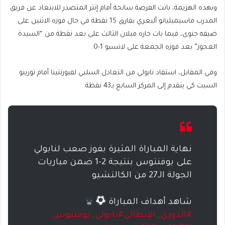
وبهذه الهزيمة، باتت الفرصة سانحة أمام إنتر المتصدر للابتعاد عن فريق
المدرب ماسيميليانو أليغري بفارق 15 نقطة في حال فوزه الاثنين على
ضيفه جنوى، فيما بات جاره ميلان الثالث على بعد نقطة من “السيدة
العجوز” بعد فوزه الجمعة على لاتسيو 1-0.
وفي المقابل، استفاد نابولي من التعادل السلبي لفيورنتينا أمام تورينو
السبت كي يتقدم إلى المركز السابع بـ43 نقطة.
نهاية المباراة المثيرة بفوز صعب لنابولي
على يوفنتوس بنتيجة 2-1 ضمن مباريات
الجولة الـ27 من الكالتشيو
شاهد أهداف المباراة
#الدوري_الإيطالي
#نابولي_يوفنتوس