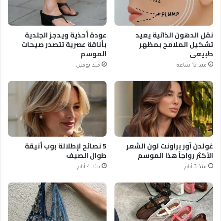
نقل الدهون الذاتية يعيد
عودة أحذية ويدجز الجلدية
تشكيل الملامح بمظهر
بأناقة عصرية تتصدر صيحات
طبيعي
الموسم
منذ 12 ساعة
منذ يومين
غولدن آور براونت لون الشعر
5 نصائح لإطلالة بوب أنيقة
الأكثر رواجاً هذا الموسم
طوال الصيف
منذ 3 أيام
منذ 4 أيام