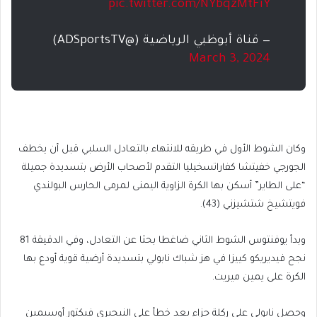
pic.twitter.com/NYbqzMtFiY
— قناة أبوظبي الرياضية (@ADSportsTV)
March 3, 2024
وكان الشوط الأول في طريقه للانتهاء بالتعادل السلبي قبل أن يخطف
الجورجي خفيتشا كفاراتسخيليا التقدم لأصحاب الأرض بتسديدة جميلة
“على الطاير” أسكن بها الكرة الزاوية اليمنى لمرمى الحارس البولندي
فويتشيخ شتشيزني (43).
وبدأ يوفنتوس الشوط الثاني ضاغطا بحثا عن التعادل، وفي الدقيقة 81
نجح فيديريكو كييزا في هز شباك نابولي بتسديدة أرضية قوية أودع بها
الكرة على يمين ميريت.
وحصل نابولي على ركلة جزاء بعد خطأ على النيجيري فيكتور أوسيمين