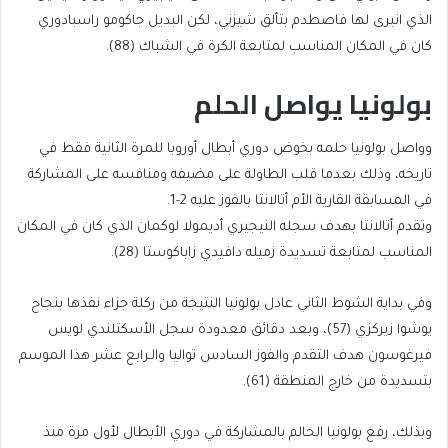
الذي انبرى لها فاصطدم بتألق شيزني، لكن البديل جاكومو راسبادوري
كان في المكان المناسب لمتابعة الكرة في الشباك (88).
بولونيا يواصل الحلم
وواصل بولونيا حلمه بخوض دوري أبطال أوروبا للمرة الثانية فقط في
تاريخه، وذلك بعدما قلب الطاولة على مضيفه ومنافسه على المشاركة
في المسابقة القارية الأم أتالانتا بالفوز عليه 2-1.
وتقدم أتالانتا بهدف سجله النيجيري أديمولا لوكمان الذي كان في المكان
المناسب لمتابعة تسديدة زميله دافيدي زاباكوستا (28).
وفي بداية الشوط الثاني عادل بولونيا النتيجة من ركلة جزاء نفذها بنجاح
يوشوا زيركزي (57)، وبعد دقائق معدودة سجل الأسكتلندي لويس
فيرغوسون هدف التقدم والفوز السادس تواليا والـرابع عشر هذا الموسم
بتسديدة من خارج المنطقة (61).
وبذلك، رفع بولونيا الحالم بالمشاركة في دوري الأبطال لأول مرة منذ