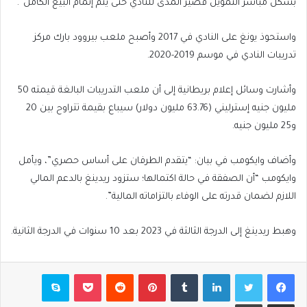
بشكل مباشر التمويل قصير المدى للنادي حتى يتم إتمام البيع الكامل”.
واستحوذ يونغ على النادي في 2017 وأصبح ملعب بيروود بارك مركز
تدريبات النادي في موسم 2019-2020.
وأشارت وسائل إعلام بريطانية إلى أن ملعب التدريبات البالغة قيمته 50
مليون جنيه إسترليني (63.76 مليون دولار) سيباع بقيمة تتراوح بين 20
و25 مليون جنيه.
وأضاف وايكومب في بيان: “يتقدم الطرفان على أساس حصري”، ويأمل
وايكومب “أن الصفقة في حالة اكتمالها؛ ستزود ريدينغ بالدعم المالي
اللازم لضمان قدرته على الوفاء بالتزاماته المالية”.
وهبط ريدينغ إلى الدرجة الثالثة في 2023 بعد 10 سنوات في الدرجة الثانية.
فيسبوك
تويتر
لينكدإن
بينتيريست
بوكيت
سكايب
مشاركة عبر البريد
طباعة