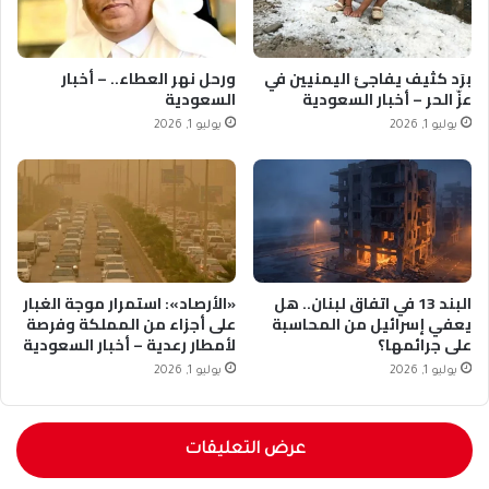
برَد كثيف يفاجئ اليمنيين في
ورحل نهر العطاء.. – أخبار
عزّ الحر – أخبار السعودية
السعودية
يوليو 1, 2026
يوليو 1, 2026
البند 13 في اتفاق لبنان.. هل
«الأرصاد»: استمرار موجة الغبار
يعفي إسرائيل من المحاسبة
على أجزاء من المملكة وفرصة
على جرائمها؟
لأمطار رعدية – أخبار السعودية
يوليو 1, 2026
يوليو 1, 2026
عرض التعليقات