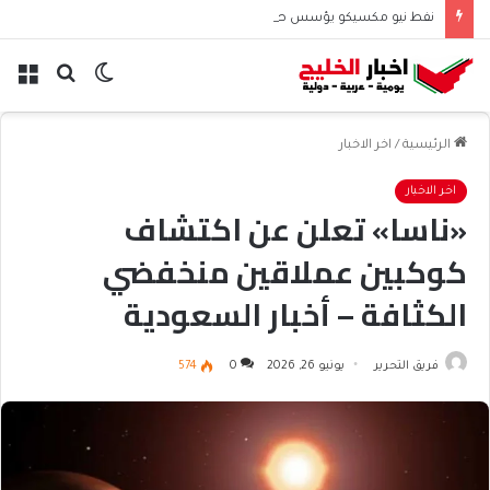
نفط نيو مكسيكو يؤسس صندوق 75 مليار دولار ويشعل جدل الإنفاق
الوضع
بحث
الق
المظلم
عن
الرئيسية
/
اخر الاخبار
اخر الاخبار
«ناسا» تعلن عن اكتشاف
كوكبين عملاقين منخفضي
الكثافة – أخبار السعودية
فريق التحرير
يونيو 26, 2026
0
574