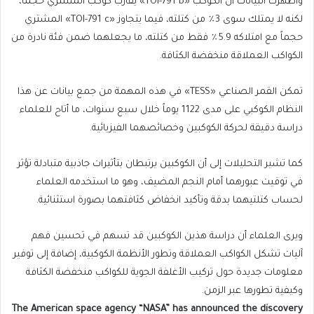
وأظهرت البيانات أن الكوكب «TOI-791 b» يقارب كوكب المشتري حجماً،
لكنه لا يمتلك سوى 3٪ من كتلته، فيما يتجاوز «TOI-791 c» المشتري
حجماً مع امتلاكه 5.9٪ فقط من كتلته، ما يجعلهما ضمن فئة نادرة من
الكواكب العملاقة منخفضة الكثافة.
تمكن القمر الصناعي «TESS» في هذه المهمة من جمع بيانات عن هذا
النظام الكوكبي على مدى 1122 يوماً خلال سبع سنوات، ما أتاح للعلماء
دراسة دقيقة لحركة الكوكبين وخصائصهما الفيزيائية.
كما تشير التحليلات إلى أن الكوكبين يرتبطان بتأثيرات جاذبية متبادلة تؤثر
في توقيت عبورهما أمام النجم المضيف، وهو ما استخدمه العلماء
لحساب كتلتيهما بدقة وتأكيد انخفاض كثافتهما بصورة استثنائية.
ويرى العلماء أن دراسة هذين الكوكبين قد تسهم في تحسين فهم
آليات تشكل الكواكب العملاقة وتطور الأنظمة الكوكبية، إضافة إلى توفير
معلومات جديدة حول تركيب الأغلفة الجوية للكواكب منخفضة الكثافة
وكيفية تطورها عبر الزمن.
The American space agency “NASA” has announced the discovery