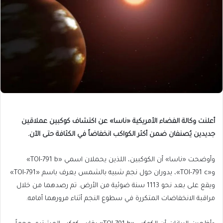
أعلنت وكالة الفضاء الأمريكية «ناسا» عن اكتشاف كوكبين عملاقين
جديدين يُصنفان ضمن أكثر الكواكب انخفاضاً في الكثافة حتى الآن.
وأوضحت «ناسا» أن الكوكبين، اللذين يحملان اسمي «TOI-791 b»
و«TOI-791 c»، يدوران حول نجم شبيه بالشمس يعرف باسم «TOI-791»
ويقع على بعد نحو 1113 سنة ضوئية من الأرض. تم رصدهما من خلال
مراقبة الانخفاضات المتكررة في سطوع النجم أثناء مرورهما أمامه.