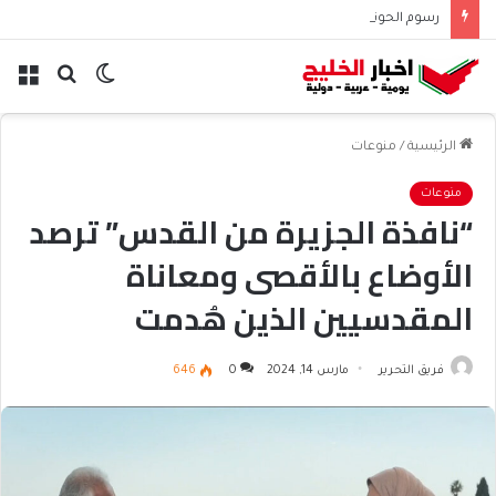
رسوم الحوثيين على باب المندب تعيد حسابات مخاطر الملاحة
الوضع
بحث
الق
المظلم
عن
الرئيسية
/
منوعات
منوعات
“نافذة الجزيرة من القدس” ترصد
الأوضاع بالأقصى ومعاناة
المقدسيين الذين هُدمت
منازلهم
فريق التحرير
مارس 14, 2024
0
646