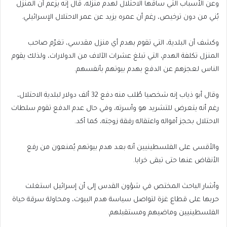
وعن الأسباب التي ساقها الاحتلال لهدم منزله، قال إنه يزعم أن المنزل
بُني من دون ترخيص، رغم أن عمره يزيد عن عمر الاحتلال الإسرائيلي.
وكشف أن البلدية، التي تقوم بهدم أي منزل مقدسي، تغرّم صاحب
المنزل تكلفة الهدم، التي تبلغ عشرات الآلاف من الدولارات، ولذلك يقوم
الناس لعجزهم عن الدفع بهدم بيوتهم بأنفسهم.
وقال أبو ذياب إنه شخصيا طُلب منه دفع 32 ألف دولار لبلدية الاحتلال،
رغم أنه يتعرض للتشريد هو وأسرته، وفي حال عدم الدفع تقوم سلطات
الاحتلال بحجز أمواله واعتقاله رفقة زوجته، كما أكد.
والأقسى على الفلسطينيين أنه بعد هدم بيوتهم يُمنعون من رفع
الأنقاض عنها حتى تبقى خرابا.
وأشار الباحث المختص في شؤون القدس إلى أن إسرائيل استغلت
حربها على قطاع غزة لتواصل سياسة هدم البيوت، ومحاولة سرقة حياة
الفلسطينيين وماضيهم ومستقبلهم.