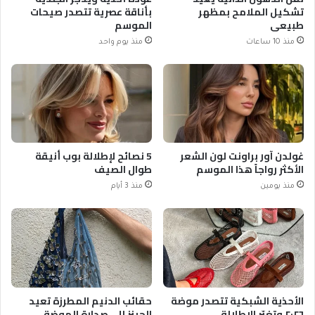
تشكيل الملامح بمظهر
بأناقة عصرية تتصدر صيحات
طبيعي
الموسم
منذ 10 ساعات
منذ يوم واحد
غولدن آور براونت لون الشعر
5 نصائح لإطلالة بوب أنيقة
الأكثر رواجاً هذا الموسم
طوال الصيف
منذ يومين
منذ 3 أيام
الأحذية الشبكية تتصدر موضة
حقائب الدنيم المطرزة تعيد
٢٠٢٦ وتغيّر الإطلالة
الجينز إلى صدارة الموضة