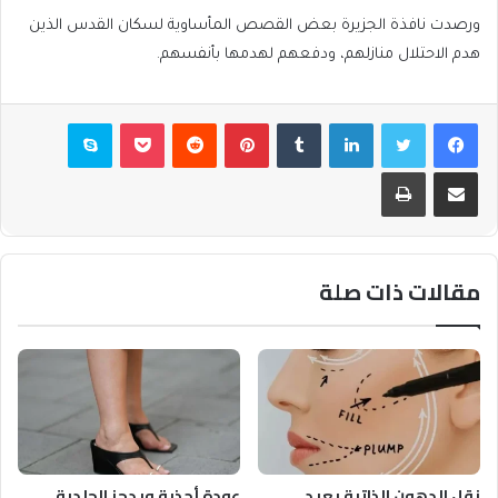
ورصدت نافذة الجزيرة بعض القصص المأساوية لسكان القدس الذين
هدم الاحتلال منازلهم، ودفعهم لهدمها بأنفسهم.
فيسبوك
تويتر
لينكدإن
بينتيريست
بوكيت
سكايب
مشاركة عبر البريد
طباعة
مقالات ذات صلة
نقل الدهون الذاتية يعيد
عودة أحذية ويدجز الجلدية