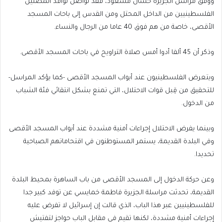
ووفق مراسل الجزيرة حسان مسعود، فقد تواصل توافد المصلين
الفلسطينيين من الداخل المحتل ومن القدس إلى باحات المسجد
الأقصى، خاصة من هم فوق 40 عاما من الرجال والنساء.
وذكر أن 45 ألفا أدوا أمس صلاة التراويح في باحات المسجد الأقصى.
ويتعرض الفلسطينيون عند أبواب المسجد الأقصى -كما يؤكد المراسل-
للتحقيق من قِبل قوات الاحتلال، التي تمنع بشكل انتقائي فئة الشباب
من الدخول.
وبينما يفرض الاحتلال إجراءات أمنية مشددة عند أبواب المسجد الأقصى
وفي البلدة القديمة، يستمر المستوطنون في اقتحاماتهم الصباحية
تحديدا.
وعن حركة الدخول إلى المسجد الأقصى من باب الساهرة بمحيط البلدة
القديمة، تحدثت مراسلة الجزيرة فاطمة خمايسي عن توفد كبير جدا
للفلسطينيين عبر هذا الباب، الذي قالت إن إسرائيل لا تفرض عليه
إجراءات أمنية مشددة، لكنها تقيم في مقابل الباب حواجز لتفتيش