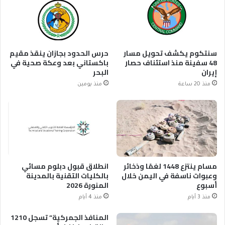
سنتكوم يكشف تحويل مسار
حرس الحدود بجازان ينقذ مقيم
48 سفينة منذ استئناف حصار
باكستاني بعد وعكة صحية في
إيران
البحر
منذ 20 ساعة
منذ يومين
مسام ينتزع 1448 لغمًا وذخائر
انطلاق قبول دبلوم مسائي
وعبوات ناسفة في اليمن خلال
بالكليات التقنية بالمدينة
أسبوع
المنورة 2026
منذ 3 أيام
منذ 4 أيام
المنافذ الجمركية” تسجل 1210