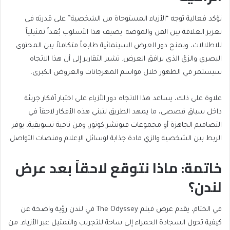
تؤكد فعالية توجه “الأزياء المستوحاة من الشخصية” على قدرته في
تعزيز العلاقة بين الفن والموضة. يضيف هذا الأسلوب بُعداً تمثيلياً
للاطلالات، ويمنح دور العرض السينمائية طابعاً متكاملاً بين المحتوى
البصري والزيّ الذي يرافق العرض. تشير التقارير إلى أن هذا الاتجاه
سيستمر في الظهور خلال مواسم المهرجانات والعروض الكبرى.
علاوة على ذلك، يساعد هذا الاتجاه دور الأزياء على اختبار أفكار جريئة
داخل سياق قصصي، ما يمهد الطريق لتبني هذه الأفكار لاحقاً في
التصاميم الجاهزة أو مجموعات فيوتشر كوتور. ومن ناحية تسويقية، يوفر
الربط بين الشخصية والزي مادة جذابة لوسائل الإعلام ومنصات التواصل.
خاتمة: ماذا نتوقع لاحقاً بعد عرض
لندن؟
في الختام، يقدم عرض فيلم The Odyssey في لندن رؤية واضحة عن
كيفية تحول السجادة الحمراء إلى ساحة للتجريب والتمثيل عبر الأزياء. من