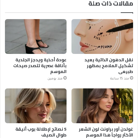
مقالات ذات صلة
نقل الدهون الذاتية يعيد
عودة أحذية ويدجز الجلدية
تشكيل الملامح بمظهر
بأناقة عصرية تتصدر صيحات
طبيعي
الموسم
منذ 15 ساعة
منذ يومين
غولدن آور براونت لون الشعر
5 نصائح لإطلالة بوب أنيقة
الأكثر رواجاً هذا الموسم
طوال الصيف