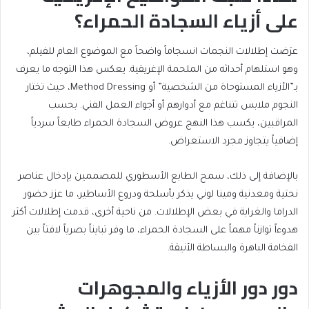
على أزياء السجادة الحمراء؟
عرَضت إطلالات النجمات انسجاماً واضحاً مع الموضوع العام للفيلم،
وهو استلهام أحداثه من الملحمة الإغريقية. يعكس هذا التوجه ما يعرف
بـ”الأزياء المستوحاة من الشخصية” أو Method Dressing، حيث تختار
النجوم ملابس تتناغم مع أدوارهم أو أجواء العمل الفني. بحسب
المراقبين، يكسب هذا النهج عروض السجادة الحمراء طابعاً سردياً
إضافياً يتجاوز مجرد الاستعراض.
بالإضافة إلى ذلك، سمح الطابع الأسطوري للمصممين بإدخال عناصر
نحتية ومعدنية ومينا لوني يذكر بأسلحة ودروع الأساطير، ما عزز حضور
الدراما والغرابة في بعض الإطلالات. من ناحية أخرى، قدمت إطلالات أكثر
هدوءاً توازناً مهماً على السجادة الحمراء، ما وفر تبايناً بصرياً لافتاً بين
الفخامة الباهرة والبساطة الأنيقة.
دور دور الأزياء والمجوهرات