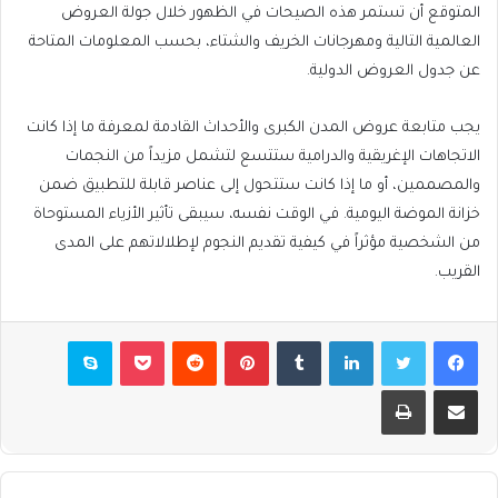
المتوقع أن تستمر هذه الصيحات في الظهور خلال جولة العروض
العالمية التالية ومهرجانات الخريف والشتاء، بحسب المعلومات المتاحة
عن جدول العروض الدولية.
يجب متابعة عروض المدن الكبرى والأحداث القادمة لمعرفة ما إذا كانت
الاتجاهات الإغريقية والدرامية ستتسع لتشمل مزيداً من النجمات
والمصممين، أو ما إذا كانت ستتحول إلى عناصر قابلة للتطبيق ضمن
خزانة الموضة اليومية. في الوقت نفسه، سيبقى تأثير الأزياء المستوحاة
من الشخصية مؤثراً في كيفية تقديم النجوم لإطلالاتهم على المدى
القريب.
فيسبوك
تويتر
لينكدإن
بينتيريست
بوكيت
سكايب
مشاركة عبر البريد
طباعة