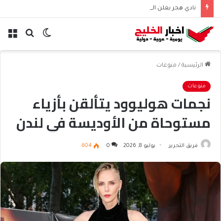
نادي هجر يعلن التعاقد مع المدافع الجزائري “أيوب دربال”
الوضع
بحث
الق
المظلم
عن
الرئيسية
/
منوعات
منوعات
نجمات هوليوود يتألقن بأزياء
مستوحاة من الأوديسة في لندن
فريق التحرير
يوليو 8, 2026
0
604