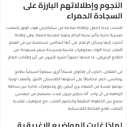
النجوم وإطلالاتهم البارزة على
السجادة الحمراء
افتتحت زندايا الحفل بإطلالة صادمة من سكياباريلي هوت كوتور تضمنت
صديرية نحتية بتأثير يشبه الرخام وتنورة معدنية لامعة، وهي إطلالة
أشارت إليها وسائل الإعلام على أنها انعكاس لشخصية تبرز في الفيلم.
أكملت زندايا اللوك بمجوهرات ماسية وتسريحة شعر مستوحاة من
الطابع الإغريقي، ما منحها حضوراً اعتبره كثيرون من أبرز إطلالات العام.
في المقابل، اختارت آن هاثاواي فستاناً أزرق سماوياً انسيابياً بطابع
رومانسي ناعم، محافظاً على أسلوبها الكلاسيكي الأنيق. وأضفت لوبيتا
نيونغو لمسة من الصفاء بزي أبيض راقٍ ومجوهرات فاخرة تبرز بساطة
الرفاهية في آن واحد. أما شارليز ثيرون فبدت بتصميم من جيفنشي
يجمع بين الخطوط النظيفة والحضور اللافت، مع مجوهرات تقليدية
أضافت طابع الفخامة الكلاسيكية.
لماذا غلبت المواضيع الإغريقية