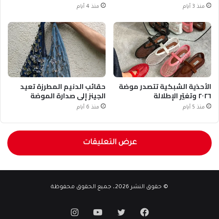
منذ 3 أيام
منذ 4 أيام
الأحذية الشبكية تتصدر موضة
حقائب الدنيم المطرزة تعيد
٢٠٢٦ وتغيّر الإطلالة
الجينز إلى صدارة الموضة
منذ 5 أيام
منذ 6 أيام
عرض التعليقات
© حقوق النشر 2026، جميع الحقوق محفوظة
فيسبوك
تويتر
يوتيوب
انستقرام