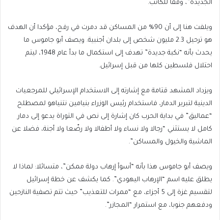
الجديدة”، وفقا للكاتب.
ويلفت هنا إلى أن 90% من المساكن قد دمرت في رفح، مؤكدا أن الهدف
هو ترحيل 2.3 مليون شخص إلى بلدان أجنبية. ويصف أبو جاموس ما
يحدث بأنه “نكبة جديدة” تهدف إلى استكمال ما بدأ عام 1948، ليتم
احتلال فلسطين كلها من قبل إسرائيل.
ويزداد المشهد قتامة مع إشارته إلى الاستخدام الإسرائيلي للمرجعيات
الدينية لتبرير الدمار، فاستخدام رئيس الوزراء بنيامين نتنياهو لمصطلح
“عماليق” في بداية الحرب كان إشارة إلى نص في التوراة يدعو إلى دمار
كامل لا يستثني “رجالا ولا نساء ولا أطفالا ولا رضّعا ولا أجنة، فضلا عن
الماشية والخيول والمساكن”.
ويصف أبو جاموس هذا بأنه “أسوأ إرهاب دولة ممكن”، متسائلا: لماذا لا
يطلق عليه اسم “الإرهاب اليهودي”. كما يكشف عن خطة إسرائيل
لتقسيم غزة إلى 5 أجزاء، مع “ممرات للتعذيب” حيث تتم تصفية النازحين
ودفعهم جنوبا، مع استمرار “المجازر”.