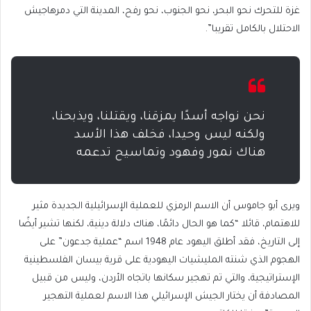
غزة للتحرك نحو البحر، نحو الجنوب، نحو رفح، المدينة التي دمرهاجيش
الاحتلال بالكامل تقريبا”.
نحن نواجه أسدًا يمزقنا، ويقتلنا، ويذبحنا،
ولكنه ليس وحيدا، فخلف هذا الأسد
هناك نمور وفهود وتماسيح تدعمه
ويرى أبو جاموس أن الاسم الرمزي للعملية الإسرائيلية الجديدة مثير
للاهتمام، قائلا “كما هو الحال دائمًا، هناك دلالة دينية، لكنها تشير أيضًا
إلى التاريخ، فقد أطلق اليهود عام 1948 اسم “عملية جدعون” على
الهجوم الذي شنته المليشيات اليهودية على قرية بيسان الفلسطينية
الإستراتيجية، والتي تم تهجير سكانها باتجاه الأردن، وليس من قبيل
المصادفة أن يختار الجيش الإسرائيلي هذا الاسم لعملية التهجير