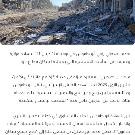
يقدم الصحفي رامي أبو جاموس في يومياته لـ”أوريان 21″ شهادة مؤثرة
وعميقة عن المأساة المستمرة التي يعيشها سكان قطاع غزة.
فبعد أن اضطر إلى مغادرة منزله في مدينة غزة مع عائلته في أكتوبر/
تشرين الأول 2023 تحت تهديد الجيش الإسرائيلي، تنقل أبو جاموس
وعائلته قسرا بين رفح ودير البلح والنصيرات، ليجسدوا بذلك معاناة
مئات الآلاف من النازحين داخل هذه “المنطقة البائسة والمكتظة”.
تبرز شهادة أبو جاموس الجانب المأساوي في خطة التهجير القسري
والدمار الشامل. فبالنسبة له، فإن العملية الإسرائيلية المسماة “عربات
جدعون” لا تخفي هدفا غير معلن، بل تسعى علنا إلى “دفع جميع سكان