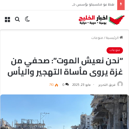
نفط نيو مكسيكو يؤسس صندوق 75 مليار دولار ويشعل جدل الإنفاق
الوضع
بحث
الق
المظلم
عن
الرئيسية
/
منوعات
منوعات
“نحن نعيش الموت”: صحفي من
غزة يروي مأساة التهجير واليأس
فريق التحرير
مايو 23, 2025
0
710