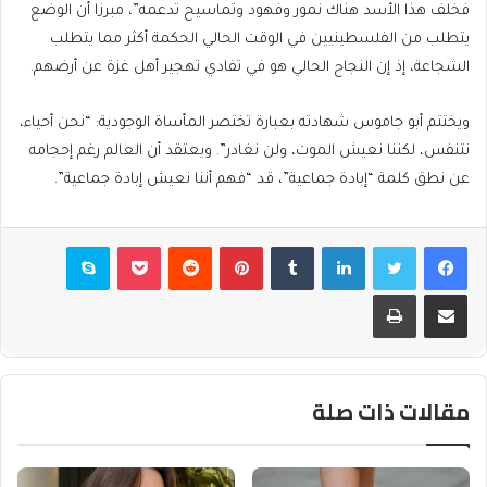
فخلف هذا الأسد هناك نمور وفهود وتماسيح تدعمه”، مبرزا أن الوضع
يتطلب من الفلسطينيين في الوقت الحالي الحكمة أكثر مما يتطلب
الشجاعة، إذ إن النجاح الحالي هو في تفادي تهجير أهل غزة عن أرضهم.
ويختتم أبو جاموس شهادته بعبارة تختصر المأساة الوجودية: “نحن أحياء،
نتنفس، لكننا نعيش الموت، ولن نغادر”. ويعتقد أن العالم رغم إحجامه
عن نطق كلمة “إبادة جماعية”، قد “فهم أننا نعيش إبادة جماعية”.
فيسبوك
تويتر
لينكدإن
بينتيريست
بوكيت
سكايب
مشاركة عبر البريد
طباعة
مقالات ذات صلة