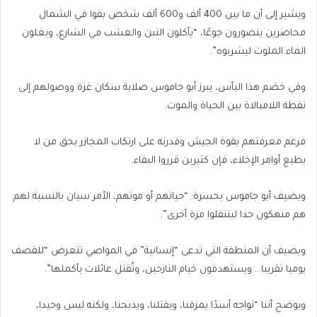
ويشير إلى أن ما بين 400 ألف و600 ألف شخص بقوا في الشمال
محاصرين يتضورون جوعًا، “يأكلون التبن والعشب في الشارع، ويغلون
الماء الملوث ليشربوه”.
وفي خضم هذا اليأس، يبرز أبو جاموس صلابة سكان غزة ووصولهم إلى
نقطة اللامبالاة بين الحياة والموت.
فرغم معرفتهم بقوة الجيش وقدرته على ارتكاب المجازر بحق من لا
يطيع أوامر الإخلاء، فإن كثيرين قرروا البقاء.
ويضيف أبو جاموس بحسرة: “حياتهم أو موتهم، الأمر سيان بالنسبة لهم.
هم منهكون جدا ليتنقلوا مرة أخرى”.
ويضيف أن المنطقة التي تدعى “إنسانية” في المواصي تتعرض “للقصف
يوميا تقريبا… ويستهدفون خيام النازحين، وتُقتل عائلات بأكملها”.
ويوضح أننا “نواجه أسدًا يمزقنا، ويقتلنا، ويذبحنا، ولكنه ليس وحيدا،