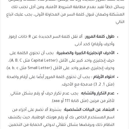
رسائل خطأ تفيد بعدم مطابقة الشروط الأمنية، ومن أجل تجنب تلك
المشكلة وضمان قبول كلمة السر من المحاولة الأولى، يجب عليك اتباع
التالي:
طول كلمة المرور
:
ألا تقل كلمة السر الجديدة عن 8 خانات (رموز
وأحرف وأرقام) كحد أدنى.
الأحرف الإنجليزية الكبيرة والصغيرة
:
يجب أن تحتوي الكلمة على
حرف إنجليزي واحد كبير على الأقل (Capital Letter مثل A, B, C)،
وحرف إنجليزي صغير واحد على الأقل (Small Letter مثل a, b, c).
احتواء الأرقام
:
يجب أن تحتوي كلمة المرور أيضًا على أرقام واضحة
(مثل 1, 2, 3) مدمجة مع الأحرف.
عدم التكرار والتشابه
:
يجب عدم تكرار حرف أو رقم بشكل متتالي
لأكثر من مرتين (مثل كتابة 111 أو aaa).
الابتعاد عن البيانات الشخصية
:
يشترط ألا تضم على أجزاء من
اسم المستخدم الخاص بك أو رقم هويتك الوطنية، حيث يكتشف
النظام ذلك ويرفضها بشكل تلقائي لدواعي الحماية من التخمين.