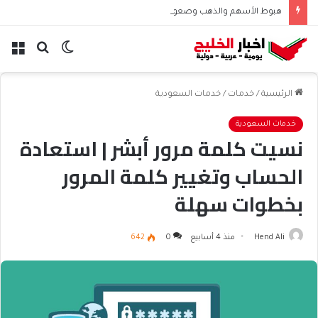
هبوط الأسهم والذهب وصعود النفط يعقّد مسار الفدرالي
الوضع
بحث
الق
المظلم
عن
الرئيسية
/
خدمات
/
خدمات السعودية
خدمات السعودية
نسيت كلمة مرور أبشر | استعادة
الحساب وتغيير كلمة المرور
بخطوات سهلة
Hend Ali
منذ 4 أسابيع
0
642