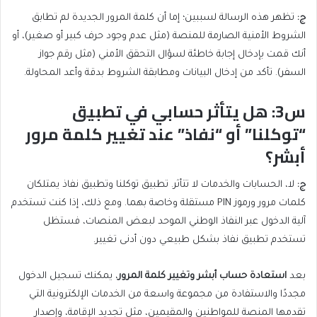
ج
:
تظهر هذه الرسالة لسببين؛ إما أن كلمة المرور الجديدة لم تطابق
الشروط الأمنية الصارمة للمنصة (مثل عدم وجود حرف كبير أو صغير)، أو
أنك قمت بإدخال إجابة خاطئة لسؤال التحقق الأمني (مثل رقم جواز
السفر). تأكد من إدخال البيانات ومطابقة الشروط بدقة وأعد المحاولة.
س3: هل يتأثر حسابي في تطبيق
“توكلنا” أو “نفاذ” عند تغيير كلمة مرور
أبشر؟
ج
:
لا، الحسابات والخدمات لا تتأثر. تطبيق توكلنا وتطبيق نفاذ يمتلكان
كلمات مرور ورموز PIN مستقلة وخاصة بهما. ومع ذلك، إذا كنت تستخدم
آلية الدخول عبر النفاذ الوطني الموحد لبعض المنصات، فستظل
تستخدم تطبيق نفاذ بشكل طبيعي دون أدنى تغيير.
بعد
استعادة حساب أبشر وتغيير كلمة المرور
، يمكنك تسجيل الدخول
مجددًا والاستفادة من مجموعة واسعة من الخدمات الإلكترونية التي
تقدمها المنصة للمواطنين والمقيمين، مثل تجديد الإقامة، وإصدار