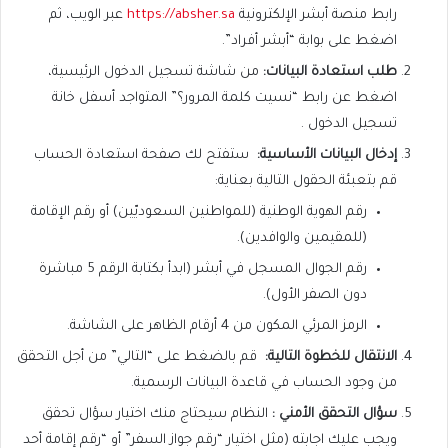
رابط منصة أبشر الإلكترونية
https://absher.sa
عبر الويب، ثم
اضغط على بوابة “أبشر أفراد”.
طلب استعادة البيانات
:
من شاشة تسجيل الدخول الرئيسية،
اضغط عن رابط “نسيت كلمة المرور؟” المتواجد أسفل خانة
تسجيل الدخول .
إدخال البيانات الأساسية
:
ستفتح لك صفحة استعادة الحساب
قم بتعبئة الحقول التالية بعناية:
رقم الهوية الوطنية (للمواطنين السعوديّين) أو رقم الإقامة
(للمقيمين والوافدين).
رقم الجوال المسجل في أبشر (ابدأ بكتابة الرقم 5 مباشرة
دون الصفر الأول).
الرمز المرئي المكون من 4 أرقام الظاهر على الشاشة.
الانتقال للخطوة التالية
:
قم بالضغط على “التالي” من أجل التحقق
من وجود الحساب في قاعدة البيانات الرسمية.
سؤال التحقق الأمني
:
النظام سيحتاج منك اختيار سؤال تحقق
ويجب عليك اجابته (مثل اختيار “رقم جواز السفر” أو “رقم إقامة أحد