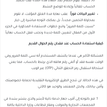
30 دقيقة، يقوم النظام بعد انتهاء هذه المدة بفك تجميد
الحساب تلقائياً وإعادته للوضع النشط.
تغيير البيانات فوراً
:
عقب نهاية مدة الغلق المؤقت، لا تقوم
بمحاولة التخمين مجدداً، بل يمكنك التوجه مباشرة إلى خيار
“نسيت كلمة المرور” واتبع خطوات الاستعادة المذكورة في الجزء
الأول من المقال لتعيين كلمة جديدة وتجنب قفل الحساب نهائياً.
كيفية استعادة الحساب عند فقدان رقم الجوال القديم
المشكلة الأكبر هي عندما يكتشف المستخدم أنه نسي كلمة المرور وفي
الوقت نفسه فقد أو ألغي رقم هاتفه الذي يرتبط بالحساب، مما يعني
استحالة استقبال رمز التحقق الثنائي (OTP) عبر الويب.
في هذه الحالة، لن تنجح الطرق الإلكترونية التقليدية لحماية خصوصيتك
وأمن بياناتك، والحل المعتمد والوحيد هو كالآتي:
قم بالتوجه إلى أقرب جهاز خدمة ذاتية لأبشر والذي ينتشر بشدة في
المجمعات التجارية والمولات ومقار قطاعات وزارة الداخلية بكافة