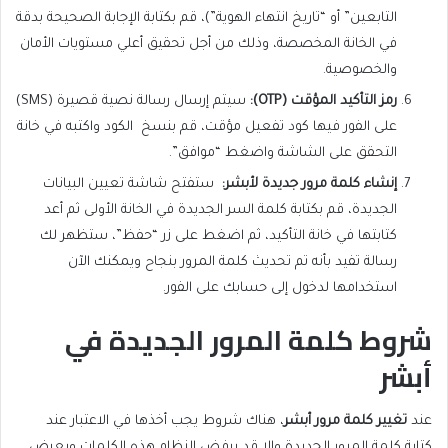
التابعين” أو “تاريخ انتهاء الهوية”)، قم بكتابة الإجابة الصحيحة بدقة
في الخانة المخصصة، وذلك من أجل تحقيق أعلي مستويات الأمان
والخصوصية.
رمز التأكيد المؤقت
(OTP):
سيتم إرسال رسالة نصية قصيرة (SMS)
على الفور فيها كود تفعيل مؤقت، قم بنسخ الكود واكتبه في خانة
التحقق على الشاشة واضغط “موافق”.
إنشاء كلمة مرور جديدة لأبشر
:
ستفتح شاشة تعيين البيانات
الجديدة، قم بكتابة كلمة السر الجديدة في الخانة الأولى ثم أعد
كتابتها في خانة التأكيد، ثم اضغط على زر “حفظ”، ستظهر لك
رسالة تفيد بأنه تم تحديث كلمة المرور بنجاح ويمكنك الآن
استخدامها لدخول إلى حسابك على الفور.
شروط كلمة المرور الجديدة في
أبشر
عند
تغيير كلمة مرور أبشر
، هناك شروط يجب أخذها في الاعتبار عند
كتابة كلمة المرور الجديدة وإلا قد يرفض النظام هذه الكلمات ويعرض