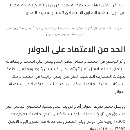
دولا أخرى مثل الهند والسعودية وعددا من دول الخليج العربية، فضلا
عن دول منظمة التعاون الاقتصادي لآسيا والمحيط الهادئ.
إندونيسيا تسعى إلى أن يشمل استخدام نظام كيوريس دولا آسيوية كبرى مثل
الهند والسعودية (رويترز)
الحد من الاعتماد على الدولار
وأثر التوسع في استخدام نظام الدفع الإندونيسي على استخدام بطاقات
الائتمان العالمية مثل “فيزا” و”أمريكان إكسبريس” وغيرهما من أنظمة
شبكات المصارف العالمية، الأمر الذي يعني تراجعا في استخدام تلك
الشبكات المالية العالمية، وتخليا تدريجيا وبنسب متفاوتة عن استخدام
الدولار.
ووصل سعر صرف الدولار أمام الروبية الإندونيسية لمستوى قياسي غير
مسبوق في تاريخ العملة الإندونيسية خلال الأيام الماضية بتجاوزه حد الـ
17.300 روبية لكل دولار، وبلغ السعر وقت كتابة هذا التقرير اليوم الاثنين
17.385 روبية لكل دولار.