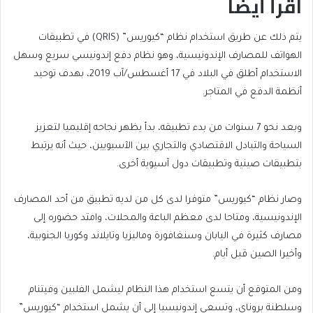
اقرأ أيضا
end
list
يتم ذلك عن طريق استخدام نظام “كيوريس” (QRIS) في تطبيقات
of
of
الهواتف للمصارف الإندونيسية، وهو نظام دفع إندونيسي سريع وسهل
list
4
الاستخدام أطلق في البلاد في 17 أغسطس/آب 2019، بهدف توحيد
items
أنظمة الدفع في المتاجر.
وبعد نحو 7 سنوات من بدء تطبيقه، بدأ يظهر نجاحه إقليميا لتعزيز
السياحة والتبادل الاقتصادي والتجاري بين الآسيويين، حيث أنه يرتبط
بتطبيقات صينية وتطبيقات دول آسيوية أخرى.
وصار نظام “كيوريس” متوفرا لدى كل من لديه تطبيق من أحد المصارف
الإندونيسية، ومتاحا لدى معظم الباعة والمحلات، وامتد حضوره إلى
مصارف كثيرة في اليابان وسنغافورة وماليزيا وتايلاند وكوريا الجنوبية،
وأخيرا الصين قبل أيام.
ومن المتوقع أن يتسع استخدام هذا النظام ليشمل الفلبين وفيتنام
وسلطنة بروناي، وتسعى إندونيسيا إلى أن يشمل استخدام “كيوريس”