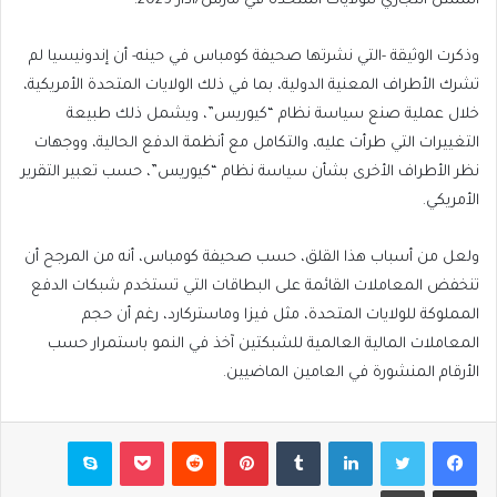
الممثل التجاري للولايات المتحدة في مارس/آذار 2025.
وذكرت الوثيقة -التي نشرتها صحيفة كومباس في حينه- أن إندونيسيا لم
تشرك الأطراف المعنية الدولية، بما في ذلك الولايات المتحدة الأمريكية،
خلال عملية صنع سياسة نظام “كيوريس”، ويشمل ذلك طبيعة
التغييرات التي طرأت عليه، والتكامل مع أنظمة الدفع الحالية، ووجهات
نظر الأطراف الأخرى بشأن سياسة نظام “كيوريس”، حسب تعبير التقرير
الأمريكي.
ولعل من أسباب هذا القلق، حسب صحيفة كومباس، أنه من المرجح أن
تنخفض المعاملات القائمة على البطاقات التي تستخدم شبكات الدفع
المملوكة للولايات المتحدة، مثل فيزا وماستركارد، رغم أن حجم
المعاملات المالية العالمية للشبكتين آخذ في النمو باستمرار حسب
الأرقام المنشورة في العامين الماضيين.
فيسبوك
تويتر
لينكدإن
بينتيريست
بوكيت
سكايب
مشاركة عبر البريد
طباعة