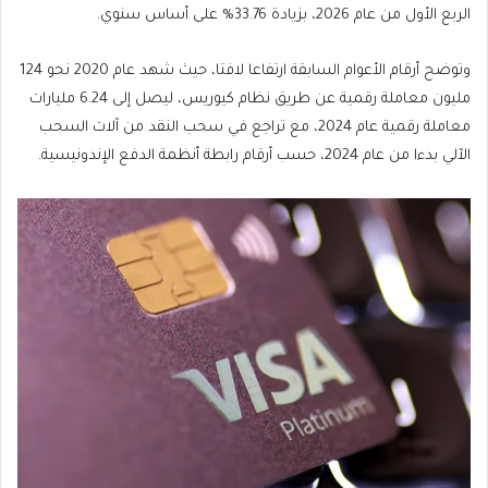
الربع الأول من عام 2026، بزيادة 33.76% على أساس سنوي.
وتوضح أرقام الأعوام السابقة ارتفاعا لافتا، حيث شهد عام 2020 نحو 124
مليون معاملة رقمية عن طريق نظام كيوريس، ليصل إلى 6.24 مليارات
معاملة رقمية عام 2024، مع تراجع في سحب النقد من آلات السحب
الآلي بدءا من عام 2024، حسب أرقام رابطة أنظمة الدفع الإندونيسية.