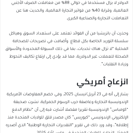
الدولار لا يزال مستخدما في حوالي 88% من معاملات الصرف الأجنبي
العالمية، وقرابة 40% من فواتير التجارة العالمية، والحديث هنا عن
التعاملات التجارية والصناعية الكبرى.
وحذرت آن باتريشيا من أن الفوائد تعتمد على استعداد السوق وهياكل
سلسلة التوريد الخاصة بكل قطاع. وأضافت في تصريحات للصحافة
المحلية “لا تزال هناك تحديات، بما في ذلك السيولة المحدودة والأسواق
الضحلة للعملات غير الدولارية، مما قد يؤدي إلى ارتفاع تكاليف التحوط
وزيادة التقلبات”.
انزعاج أمريكي
يشار إلى أنه في 23 أبريل/نيسان 2025، وفي خضم المفاوضات الأمريكية
الإندونيسية التجارية وعاصفة حرب الرسوم الجمركية، نشرت صحيفة
“كومباس” الإندونيسية تقريرا مفصلا أشارت فيه إلى أن “نظام الدفع
الإلكتروني الإندونيسي “كيوريس” كان مصدر قلق للولايات المتحدة منذ
إطلاقه”، وقد ورد ذلك في تقرير “التقديرات التجارية الوطنية” الذي أصدره