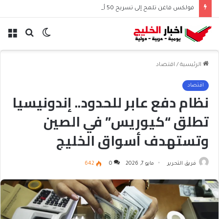
فولكس فاغن تلمح إلى تسريح 50 ألف موظف عالميًا
الوضع
بحث
الق
المظلم
عن
الرئيسية
/
اقتصاد
اقتصاد
نظام دفع عابر للحدود.. إندونيسيا
تطلق “كيوريس” في الصين
وتستهدف أسواق الخليج
فريق التحرير
مايو 7, 2026
0
642