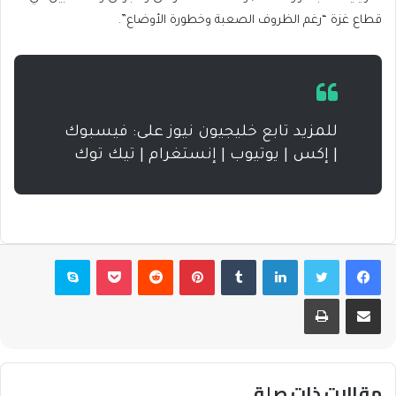
قطاع غزة “رغم الظروف الصعبة وخطورة الأوضاع”.
للمزيد تابع خليجيون نيوز على: فيسبوك
| إكس | يوتيوب | إنستغرام | تيك توك
فيسبوك
تويتر
لينكدإن
بينتيريست
بوكيت
سكايب
مشاركة عبر البريد
طباعة
مقالات ذات صلة