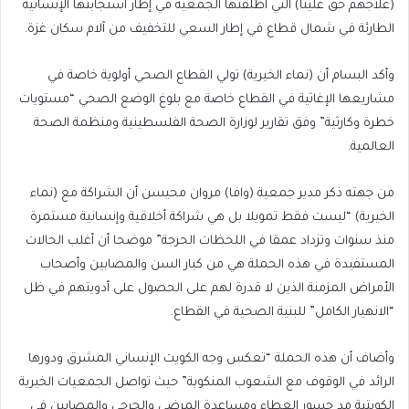
(علاجهم حق علينا) التي أطلقتها الجمعية في إطار استجابتها الإنسانية
الطارئة في شمال قطاع في إطار السعي للتخفيف من آلام سكان غزة.
وأكد البسام أن (نماء الخيرية) تولي القطاع الصحي أولوية خاصة في
مشاريعها الإغاثية في القطاع خاصة مع بلوغ الوضع الصحي “مستويات
خطرة وكارثية” وفق تقارير لوزارة الصحة الفلسطينية ومنظمة الصحة
العالمية.
من جهته ذكر مدير جمعية (وافا) مروان محيسن أن الشراكة مع (نماء
الخيرية) “ليست فقط تمويلا بل هي شراكة أخلاقية وإنسانية مستمرة
منذ سنوات وتزداد عمقا في اللحظات الحرجة” موضحا أن أغلب الحالات
المستفيدة في هذه الحملة هي من كبار السن والمصابين وأصحاب
الأمراض المزمنة الذين لا قدرة لهم على الحصول على أدويتهم في ظل
“الانهيار الكامل” للبنية الصحية في القطاع.
وأضاف أن هذه الحملة “تعكس وجه الكويت الإنساني المشرق ودورها
الرائد في الوقوف مع الشعوب المنكوبة” حيث تواصل الجمعيات الخيرية
الكويتية مد جسور العطاء ومساعدة المرضى والجرحى والمصابين في