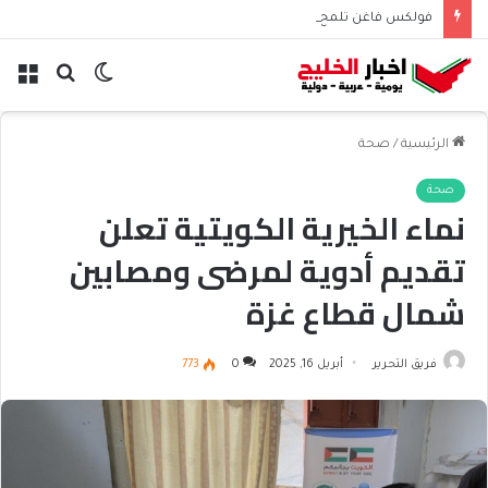
فولكس فاغن تلمح إلى تسريح 50 ألف موظف عالميًا
الوضع
بحث
الق
المظلم
عن
الرئيسية
/
صحة
صحة
نماء الخيرية الكويتية تعلن
تقديم أدوية لمرضى ومصابين
شمال قطاع غزة
فريق التحرير
أبريل 16, 2025
0
773