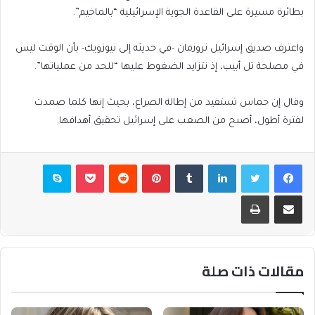
بطائرة مسيرة على القاعدة الجوية الإسرائيلية “بالماخيم”.
واعترف صديق إسرائيل تروزمان -في حديثه إلى نيوزويك- بأن الوقت ليس
في مصلحة تل أبيب، إذ تتزايد الضغوط عليها “للحد من عملياتها”.
وقال إن حماس تستفيد من إطالة الصراع، بحيث إنها كلما صمدت
لفترة أطول، أصبح من الصعب على إسرائيل تحقيق أهدافها.
فيسبوك
تويتر
لينكدإن
بينتيريست
بوكيت
سكايب
مشاركة عبر البريد
طباعة
مقالات ذات صلة