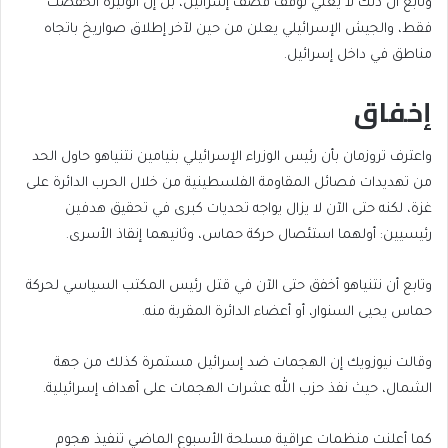
وتابع أن ذلك لا يعني توقف قصف إسرائيل، بل إن الوتيرة انخفضت
فقط، والجيش الإسرائيلي يعلن من حين لآخر إطلاق صواريخ باتجاه
مناطق في داخل إسرائيل.
إخفاق
واعترف تروزمان بأن رئيس الوزراء الإسرائيلي بنيامين نتنياهو حاول الحد
من تهديدات فصائل المقاومة الفلسطينية من خلال الحرب الدائرة على
غزة، لكنه حتى الآن لا يزال يواجه تحديات كبرى في تحقيق هدفين
رئيسيين: أولهما استئصال حركة حماس، وثانيهما إنقاذ الأسرى.
وتابع أن نتنياهو أخفق حتى الآن في قتل رئيس المكتب السياسي لحركة
حماس يحيى السنوار، أو أعضاء الدائرة المقربة منه.
وقالت نيوزويك إن الهجمات ضد إسرائيل مستمرة كذلك من جهة
الشمال، حيث نفذ حزب الله عشرات الهجمات على أهداف إسرائيلية.
كما أعلنت منظمات عراقية مسلحة الأسبوع الماضي تنفيذ هجوم