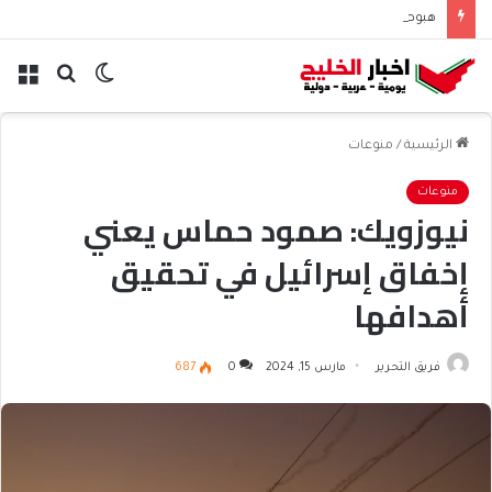
هبوط الأسهم والذهب وصعود النفط يعقّد مسار الفدرالي
الوضع
بحث
الق
المظلم
عن
الرئيسية
/
منوعات
منوعات
نيوزويك: صمود حماس يعني
إخفاق إسرائيل في تحقيق
أهدافها
فريق التحرير
مارس 15, 2024
0
687