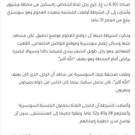
صباحا (6:30 ت غ)، جَرح رجل ثلاثة أشخاص بالسكين في محطة وينترتور،
وأشارت إلى أن الشرطة أوقفت المشتبه بتنفيذه الهجوم وهو سويسري
يبلغ من العمر 31 عاما.
وذكرت الشرطة حينها أن دوافع الهجوم موضع تحقيق، لكن مشاهد
بثتها وسائل إعلام سويسرية ومواقع التواصل الاجتماعي، أظهرت
المهاجم، وهو رجل طويل الشعر يرتدي قميصا داكنا وسروالا قصيرا،
يركض أمام المحطة وهو يهتف “الله أكبر”.
ونقلت ⁠صحيفة بليك السويسرية عن شاهد أن الرجل، الذي كان يهتف
“الله أكبر”، ⁠⁠كان يحمل سكينا، بينما كان الناس من حوله يصرخون
ويهربون.
وأضافت الشرطة أن الجرحى الثلاثة يحملون الجنسية السويسرية
وأعمارهم 28 و43 و52 عاما. ونقلوا جميعا إلى المستشفى، بدون أن
توضح مدى خطورة إصاباتهم.