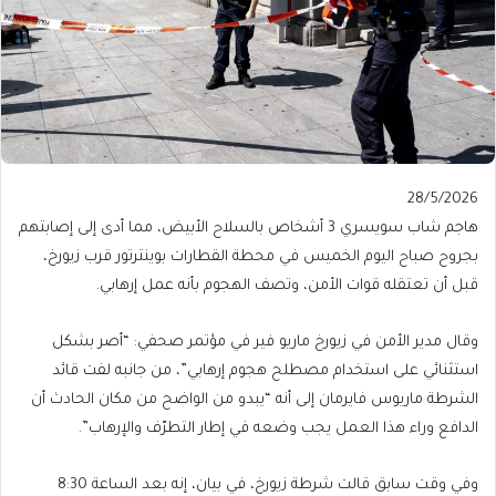
Published
28/5/2026
On
هاجم شاب سويسري 3 أشخاص بالسلاح الأبيض، مما أدى إلى إصابتهم
28/5/2026
بجروح صباح اليوم الخميس في محطة القطارات بوينترتور قرب زيورخ،
قبل أن تعتقله قوات الأمن، وتصف الهجوم بأنه عمل إرهابي.
وقال مدير الأمن في زيورخ ماريو فير في مؤتمر صحفي: “أصر بشكل
استثنائي على استخدام مصطلح هجوم إرهابي”، من جانبه لفت قائد
الشرطة ماريوس فايرمان إلى أنه “يبدو من الواضح من مكان الحادث أن
الدافع وراء هذا العمل يجب وضعه في إطار التطرّف والإرهاب”.
وفي وقت سابق قالت شرطة زيورخ، في بيان، إنه بعد الساعة 8:30