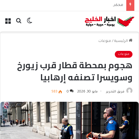
محكمة نيو مكسيكو تغرم ميتا نصف مليار دولار بسبب الأطفال
الوضع
بحث
الق
المظلم
عن
الرئيسية
/
منوعات
منوعات
هجوم بمحطة قطار قرب زيورخ
وسويسرا تصنفه إرهابيا
فريق التحرير
مايو 30, 2026
0
583