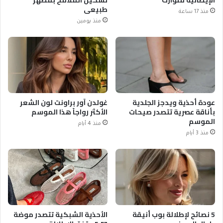
الإيطالية متوارث
تشكيل الملامح بمظهر
طبيعي
منذ 17 ساعة
منذ يومين
عودة أحذية ويدجز الجلدية
غولدن آور براونت لون الشعر
بأناقة عصرية تتصدر صيحات
الأكثر رواجاً هذا الموسم
الموسم
منذ 4 أيام
منذ 3 أيام
5 نصائح لإطلالة بوب أنيقة
الأحذية الشبكية تتصدر موضة