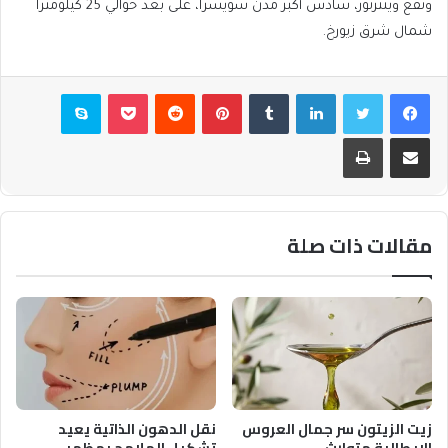
وتقع وينترتور، سادس أكبر مدن سويسرا، على بعد حوالي 25 كيلومترا
شمال شرق زيورخ.
فيسبوك
تويتر
لينكدإن
بينتيريست
بوكيت
سكايب
مشاركة عبر البريد
طباعة
مقالات ذات صلة
زيت الزيتون سر جمال العروس
نقل الدهون الذاتية يعيد