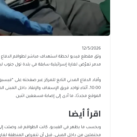
Published
12/5/2026
On
وثق مقطع فيديو لحظة استهداف مباشر لطواقم الدفاع الم
12/5/2026
مدمر تعرّض لغارة إسرائيلية سابقة في بلدة تول جنوب لب
10:00، أثناء تواجد فريق الإسعاف والإنقاذ داخل المب
الموقع مجددًا، ما أدى إلى إصابة مسعفين اثنين.
اقرأ أيضا
end
list
وبحسب ما يظهر في الفيديو، كانت الطواقم قد وصلت إلى
of
of
محتملين من داخل المبنى، قبل أن تتعرض المنطقة لغارة ثا