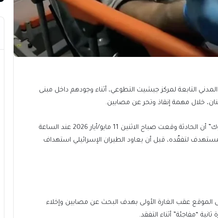
دني التابعة لمركز جبشيت التطوعي، أثناء وجودهم داخل مبنى
نان، خلال مهمة إنقاذ وتحر عن مصابين.
وأفاد الدفاع المدني التابع للمركز عبر صفحته على “فيسبوك” أن الحادثة وقعت صباح الاثنين 11 مايو/أيار 2026 عند الساعة
نى المستهدف لتفقّده، قبل أن يعاود الطيران الإسرائيلي استهداف
 الموقع عقب الغارة الأولى بهدف البحث عن مصابين وإخلاء
نية “مفاجئة” أثناء التفقد.