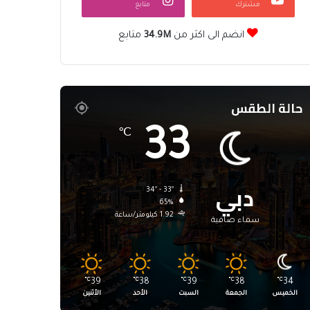
مشترك
متابع
انضم الى اكثر من
34.9M
متابع
حالة الطقس
33
℃
دبي
34º - 33º
65%
1.92 كيلومتر/ساعة
سماء صافية
℃
39
℃
38
℃
39
℃
38
℃
34
الخميس
الجمعة
السبت
الأحد
الأثنين