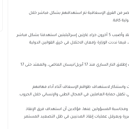
الإحصاءات الرسمية اللبنانية إلى أن أكثر من 100 عنصر من الفرق الإسعافية تم استهدافهم بشكل مباشر خلال
لية كافة.
وقبل يومين، أفادت وزارة الصحة اللبنانية بأن مسعفين قتلا وأصيب 5 آخرون جراء غارتين إسرائيليتين استهدفتا بشكل مباشر
فيما نددت الوزارة بإمعان الاحتلال في خرق القوانين الدولية
ويأتي ذلك ضمن الخروقات الإسرائيلية اليومية لاتفاق وقف إطلاق النار الساري منذ 17 أبريل/نيسان الماضي، والممتد حتى 17
ات واستنكار لاستهداف طواقم الإسعاف أثناء أداء مهامهم
 التي تكفل حماية العاملين في المجال الطبي والإنساني خلال الحروب.
 ومحاسبة المسؤولين عنها، مؤكدين أن استهداف فرق الإنقاذ
ضررة ويعرقل عمليات إنقاذ المدنيين في ظل التصعيد المستمر