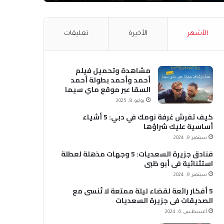
الأشهر
الأخيرة
تعليقات
مشاهدة وتحميل فيلم
أحمد وأحمد بطولة أحمد
السقا عبر موقع ماي سيما
MyCima (وي سيما WeCima)
يوليو 8, 2025
كيف تفرش غرفة نومك في دبي: 5 أشياء
أساسية عليك شراؤها
سبتمبر 9, 2024
فنادق جزيرة السعديات: 5 وجهات مذهلة لعطلة
استثنائية في أبو ظبي
سبتمبر 9, 2024
5 أفكار رائعة لقضاء ليلة ممتعة لا تُنسى مع
الصديقات في جزيرة السعديات
أغسطس 6, 2024