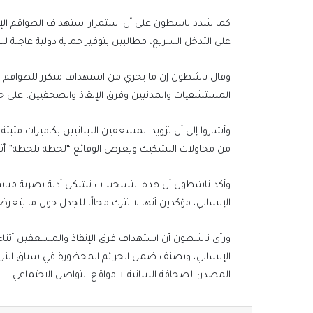
كما شدد ناشطون على أن استمرار استهداف الطواقم الإن
على التدخل السريع، مطالبين بتوفير حماية دولية عاجلة ل
وقال ناشطون إن ما يجري من استهداف متكرر للطواقم 
المستشفيات والمدنيين وفرق الإنقاذ والصحفيين، على حد
وأشاروا إلى أن تزويد المسعفين اللبنانيين بكاميرات مثبت
من محاولات التشكيك ويعرض الوقائع “لحظة بلحظة” أثناء 
وأكد ناشطون أن هذه التسجيلات تشكل أدلة بصرية مباشر
الإنساني، مؤكدين أنها لا تترك مجالًا للجدل حول ما يتعرض
ورأى ناشطون أن استهداف فرق الإنقاذ والمسعفين أثناء أد
الإنساني، ويصنف ضمن الجرائم المحظورة في سياق النزا
المصدر:
الصحافة اللبنانية
+
مواقع التواصل الاجتماعي