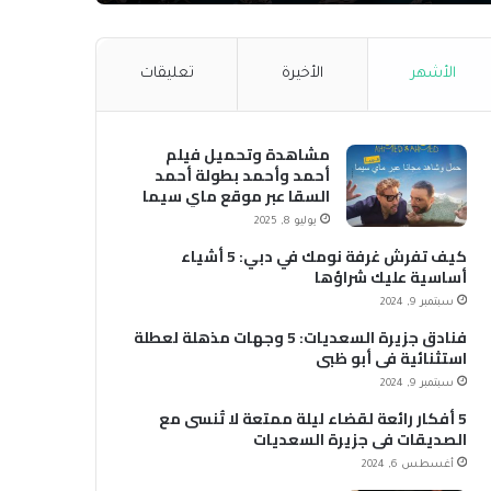
الأشهر
الأخيرة
تعليقات
مشاهدة وتحميل فيلم
أحمد وأحمد بطولة أحمد
السقا عبر موقع ماي سيما
MyCima (وي سيما WeCima)
يوليو 8, 2025
كيف تفرش غرفة نومك في دبي: 5 أشياء
أساسية عليك شراؤها
سبتمبر 9, 2024
فنادق جزيرة السعديات: 5 وجهات مذهلة لعطلة
استثنائية في أبو ظبي
سبتمبر 9, 2024
5 أفكار رائعة لقضاء ليلة ممتعة لا تُنسى مع
الصديقات في جزيرة السعديات
أغسطس 6, 2024