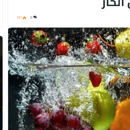
لحار
651
0