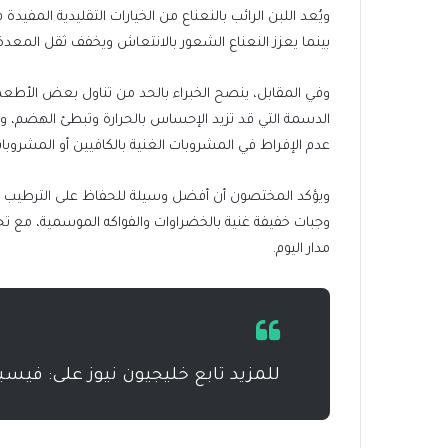
ويُعد اللبن الرائب بالنعناع من الخيارات التقليدية ال
بينما يعزز النعناع الشعور بالانتعاش ويخفف ثقل المعدة
وفي المقابل، ينصح الخبراء بالحد من تناول بعض الأطع
الدسمة التي قد تزيد الإحساس بالحرارة وتبطئ الهضم، وكذ
عدم الإفراط في المشروبات الغنية بالكافيين أو المشروبات
ويؤكد المختصون أن أفضل وسيلة للحفاظ على الترطيب خل
وجبات خفيفة غنية بالخضراوات والفواكه الموسمية، مع تج
مدار اليوم.
للمزيد تابع خليجيون نيوز على: فيس