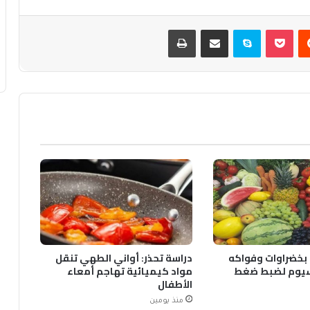
يست
بوكيت
سكايب
مشاركة عبر البريد
طباعة
 بخضراوات وفواكه
دراسة تحذر: أواني الطهي تنقل
اسيوم لضبط ضغط
مواد كيميائية تهاجم أمعاء
الأطفال
منذ يومين