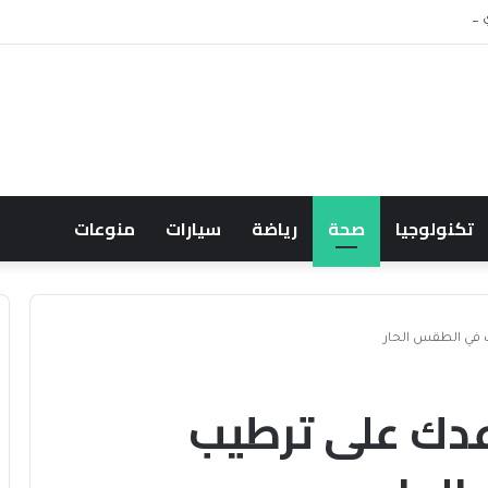
حالف البحري السعودي يعزز أمن الملاحة الإقليمية والدولية
تكنولوجيا
صحة
رياضة
سيارات
منوعات
في الطقس الحار
دك على ترطيب