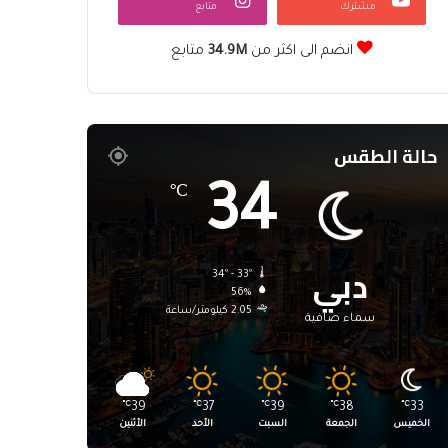
مشترك
متابع
انضم الى اكثر من
34.9M
متابع
حالة الطقس
34
℃
دبي
34º - 33º
56%
2.05 كيلومتر/ساعة
سماء صافية
℃
39
℃
37
℃
39
℃
38
℃
33
الخميس
الجمعة
السبت
الأحد
الأثنين