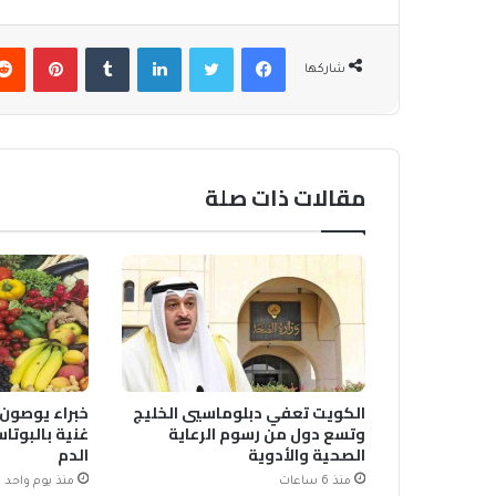
فيسبوك
تويتر
لينكدإن
بينتير
شاركها
مقالات ذات صلة
الكويت تعفي دبلوماسيي الخليج
خبراء يوصون
وتسع دول من رسوم الرعاية
غنية بالبوت
الصحية والأدوية
الدم
منذ 6 ساعات
منذ يوم واحد