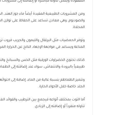
المفقودة ويمكن تناوله مباشرة أو إضافته إلى مشروبات 
ومن المشروبات الطبيعية المفيدة أيضاً ماء جوز الهند، 
والصوديوم، وهي معادن تساعد على الحفاظ على توازن الس
المحلاة.
وتوفر الحمضيات مثل البرتقال والليمون والجريب فروت تر
المناعة ويساعد في مواجهة الإجهاد الناتج عن الحرارة المر
كذلك تحتوي الخضراوات الورقية مثل الخس والسبانخ والنع
طبيعياً بالبرودة والانتعاش، سواء عند إضافته إلى الطعام
وتتميز الطماطم بنسبة عالية من الماء، إضافة إلى احتوائ
الجلد خاصة خلال الأجواء الحارة.
أما التوت بمختلف أنواعه فيجمع بين الترطيب والفوائد الغذ
تناوله منفرداً أو إضافته إلى الزبادي.