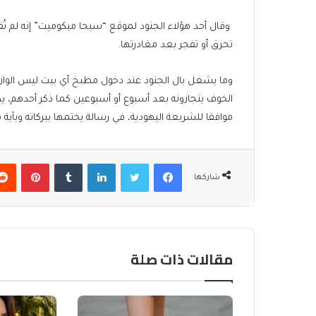
وقال أحد هؤلاء الجنود لموقع “سيحا ميكوميت” إنه لم تُ
تحرق أو تفجر بعد مغادرتها.
وما يشغل بال الجنود عند دخول مطبخ أي بيت ليس الوازع 
الخوف يتجازونه بعد أسبوع أو أسبوعين كما ذكر أحدهم، 
موافقا للشريعة اليهودية، في رسالة يختمها ببركاته وبآية 
فيسبوك
تويتر
لينكدإن
بينتير
شاركها
مقالات ذات صلة