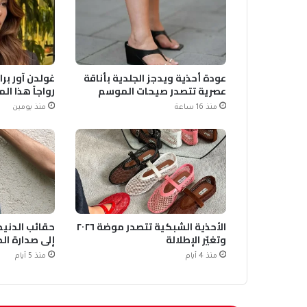
عودة أحذية ويدجز الجلدية بأناقة
غولدن آور برا
عصرية تتصدر صيحات الموسم
رواجاً هذا ا
منذ 16 ساعة
منذ يومين
الأحذية الشبكية تتصدر موضة ٢٠٢٦
حقائب الدنيم 
وتغيّر الإطلالة
إلى صدارة ال
منذ 4 أيام
منذ 5 أيام