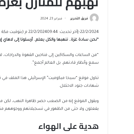
نهبهم للمنازل بغزة
فريق التحرير
فبراير 23, 2024
22/2/2024
–
|
آخر تحديث: 22/2/2024
09:44 م (بتوقيت مكة المكرمة)
“نحن سادة غزة.. ننهبها والكل يعلم.. أرسلونا إلى لاهاي إن 
“من الساعات والسكاكين إلى فناجين القهوة والدراجات، لا 
سمع وأنظار قادتهم، بل العالم أجمع”.
تناول موقع “سيحا ميكوميت” الإسرائيلي هذا الملف في ت
شهادات جنود الاحتلال.
ويقول الموقع إنه من الصعب حصر ظاهرة النهب، لكن من 
يفعلون ولا حتى من الظهور في تسجيلاتهم ووجوههم م
هدية على الهواء