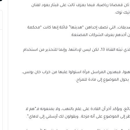
قمصانا رياضية، فيما يعزف ثالث على قيثار يعود لفنان
يك توك.
قات، التي تصف إحداهن “هديتها” قائلة إنها كانت “محكمة
ان أحدهم يعرف الشركات المصنعة.
وأُفردت فقرة لهذه الظاهرة في برنامج “الأنبوب” الشهير الذي تبثه القناة 13، لكن ليس لإدانتها، وإنما للتحذير من استخدام
نهبوا، فيهدون المراسل مرآة استولوا عليها من خراب خان يونس،
يحول الموضوع إلى مادة للمزاح.
 ويؤكد آخر أن القادة على علم بالنهب، ولا يمنعونه فـ”هم لا
 إلى الموضوع على أنه مزحة.. ويقولون لك أرسلني إلى لاهاي”.