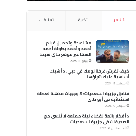
الأشهر
الأخيرة
تعليقات
مشاهدة وتحميل فيلم
أحمد وأحمد بطولة أحمد
السقا عبر موقع ماي سيما
MyCima (وي سيما WeCima)
يوليو 8, 2025
كيف تفرش غرفة نومك في دبي: 5 أشياء
أساسية عليك شراؤها
سبتمبر 9, 2024
فنادق جزيرة السعديات: 5 وجهات مذهلة لعطلة
استثنائية في أبو ظبي
سبتمبر 9, 2024
5 أفكار رائعة لقضاء ليلة ممتعة لا تُنسى مع
الصديقات في جزيرة السعديات
أغسطس 6, 2024