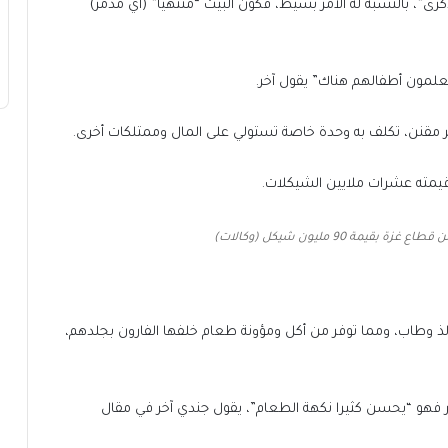
رى”، بالنسبة له الأمر بسيط، فكون البيت “منتهيا” (أي مدمر)
لمون أطفالهم هناك” يقول آخر.
قنن، تكلف به وحدة خاصة تستولي على المال وممتلكات أخرى.
 قيمته عشرات ملايين الشيكلات.
قيمة 90 مليون شيكل (وكالات)
ا لذ وطاب، ومما توفر من أكل ومؤونة طعام خلفها الفارون بجلدهم،
 فهو “يحسن كثيرا نكهة الطعام”، يقول جندي آخر في مقال