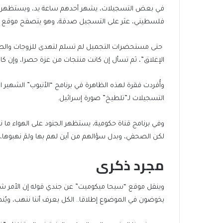
في بعض التسجيلات، يشهر أحدهم ساعة يد، ويستظهر ثان 
فلسطيني، عثر على التسجيل صدفة، وهو يتصفح موقع ت
حتى مستحضرات التجميل لم تسلم لتهدى للزوجات والصدي
الإغلاق”، ثم تسأل إن كانت منتجات من غزة حصرا، وإن ك
التسجيلات لـ”تلطيخ” صورة إسرائيل.
وفي برنامج قناة حكومية، يستظهر الجنود على الهواء ما 
لكن الصحفي، وبدل سؤالهم من أين لهم بها ولمَ نهبوها، 
مجرد ذكرى
وينقل موقع “سيحا ميكوميت” عن جندي قوله إن الأمر شائع،
يخوضون في الموضوع إطلاقا.. الكل يعرف أننا ننهب، ويُنظر