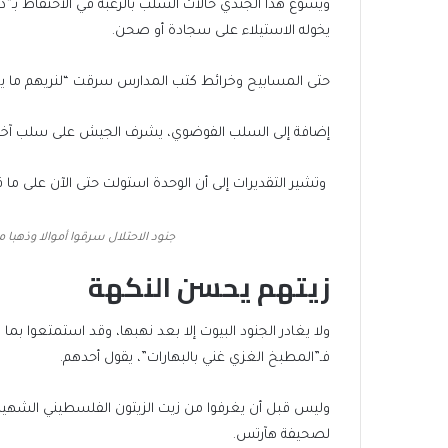
ويسوغ هذا الجندي حالات السلب بالرغبة في الاحتفاظ بـ”ذك
يخوله الاستيلاء على سجادة أو صحن.
حتى المسابيح وخرائط كتب المدارس سرقت “لنريهم ما يع
إضافة إلى السلب الفوضوي، يشرف الجيش على سلب آخر م
وتشير التقديرات إلى أن الوحدة استولت حتى الآن على ما
جنود الاحتلال سرقوا أموالا وذهبا من قطاع غزة ب
زيتهم يحسن النكهة
ولا يغادر الجنود البيوت إلا بعد نهبها، وقد استمتعوا بم
فـ”المطبخ الغزي غني بالبهارات”، يقول أحدهم.
وليس قبل أن يغرفوا من زيت الزيتون الفلسطيني الشهير
لصحيفة هآرتس.