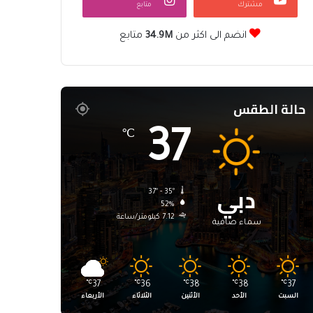
مشترك
متابع
انضم الى اكثر من
34.9M
متابع
حالة الطقس
37
℃
دبي
37º - 35º
52%
7.12 كيلومتر/ساعة
سماء صافية
℃
37
℃
36
℃
38
℃
38
℃
37
السبت
الأحد
الأثنين
الثلاثاء
الأربعاء