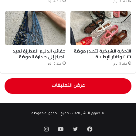
منذ 3 أيام
منذ 4 أيام
الأحذية الشبكية تتصدر موضة
حقائب الدنيم المطرزة تعيد
٢٠٢٦ وتغيّر الإطلالة
الجينز إلى صدارة الموضة
منذ 5 أيام
منذ 6 أيام
عرض التعليقات
© حقوق النشر 2026، جميع الحقوق محفوظة
فيسبوك
تويتر
يوتيوب
انستقرام