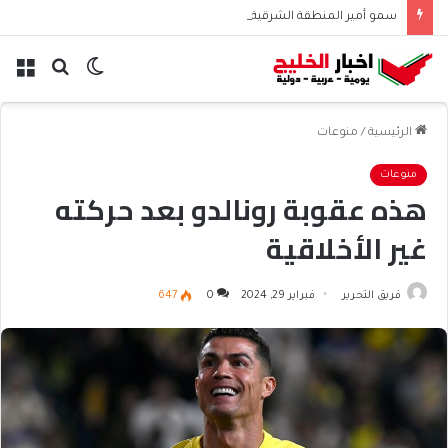
سمو أمير المنطقة الشرقية يرعى توقيع اتفاقية تعاون بين المركز الوطني لتنمية الغطاء النباتي ومكافحة التصحر وجمعية أصدقاء البيئة
الوضع
بحث
الق
المظلم
عن
الرئيسية
/
منوعات
منوعات
هذه عقوبة رونالدو بعد حركته
غير الأخلاقية
فريق التحرير
فبراير 29, 2024
0
647