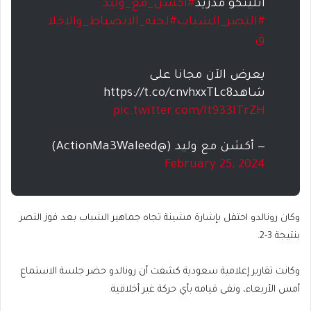
أتليتكو مدريد
#أكشن_مع_وليد
#النصر_الشباب
#لجنه_الانضباط_والاخلا
ق
يعرض الآن مجانا على
شاهدhttps://t.co/cnvhxxTLc8
pic.twitter.com/lt933ITrZH
— أكشن مع وليد (@ActionMa3Waleed)
February 25, 2024
وكان رونالدو احتفل بإشارة مشينة تجاه جماهير الشباب بعد فوز النصر
بنتيجة 3-2.
وكانت تقارير إعلامية سعودية كشفت أن رونالدو حضر جلسة الاستماع
أمس الأربعاء، ونفى قيامه بأي حركة غير أخلاقية.