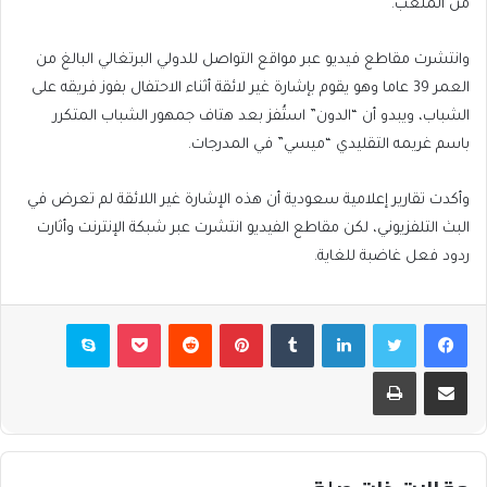
من الملعب.
وانتشرت مقاطع فيديو عبر مواقع التواصل للدولي البرتغالي البالغ من
العمر 39 عاما وهو يقوم بإشارة غير لائقة أثناء الاحتفال بفوز فريقه على
الشباب، ويبدو أن “الدون” استُفز بعد هتاف جمهور الشباب المتكرر
باسم غريمه التقليدي “ميسي” في المدرجات.
وأكدت تقارير إعلامية سعودية أن هذه الإشارة غير اللائقة لم تعرض في
البث التلفزيوني، لكن مقاطع الفيديو انتشرت عبر شبكة الإنترنت وأثارت
ردود فعل غاضبة للغاية.
فيسبوك
تويتر
لينكدإن
بينتيريست
بوكيت
سكايب
مشاركة عبر البريد
طباعة