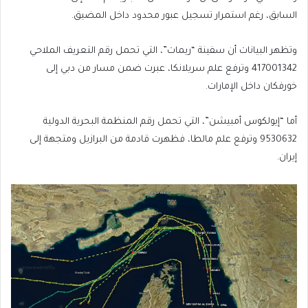
السابق، رغم استمرار تسجيل عبور محدود داخل المضيق.
وتظهر البيانات أن سفينة “ريمات”، التي تحمل رقم التعريف الملاحي
417001342 وترفع علم سريلانكا، عبرت ضمن مسار من دبي إلى
خورفكان داخل الإمارات.
أما “إيولكوس أمبيشن”، التي تحمل رقم المنظمة البحرية الدولية
9530632 وترفع علم مالطا، فظهرت قادمة من البرازيل ومتجهة إلى
إيران.