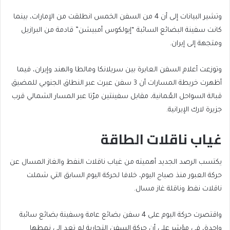
وتشير البيانات إلى أن 4 من السفن الخمس انطلقت من الإمارات، بينما
كانت سفينة البضائع السائبة “إيولكوس أمبيشن” قادمة من البرازيل
ومتجهة إلى إيران.
وتوزعت أعلام السفن العابرة بين سريلانكا ومالطا والهند وإيران، فيما
أظهرت خريطة المسارات أن 3 سفن عبرت عبر النطاق الجنوبي للمضيق
قبالة السواحل العُمانية، مقابل سفينتين مرّتا عبر المسار الشمالي قرب
جزيرة لارك الإيرانية.
غياب ناقلات الطاقة
يكتسب الرصد الجديد أهميته من غياب ناقلات النفط والغاز المسال عن
حركة العبور منذ صباح اليوم، خلافا لحركة اليوم السابق التي شملت
ناقلات نفط وناقلة غاز مسال.
واقتصرت حركة اليوم على 4 سفن بضائع عامة وسفينة بضائع سائبة
واحدة، في مؤشر على أن حركة السفن التجارية لم تعد إلى نمطها