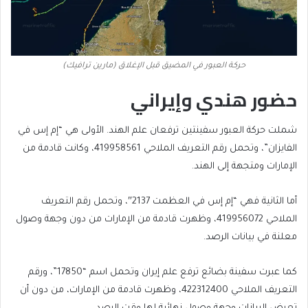
حركة العبور في المضيق قبل الإغلاق (مارين ترافيك)
حضور هندي وإيراني
شملت حركة العبور سفينتين ترفعان علم الهند. الأولى هي “إم إس في
الفايزان”، وتحمل رقم التعريف الملاحي 419958561، وكانت قادمة من
الإمارات ومتجهة إلى الهند.
أما الثانية فهي “إم إس في العظمت 2137″، وتحمل رقم التعريف
الملاحي 419956072، وظهرت قادمة من الإمارات من دون وجهة وصول
معلنة في بيانات الرصد.
كما عبرت سفينة بضائع ترفع علم إيران وتحمل اسم “17850”، ورقم
التعريف الملاحي 422312400، وظهرت قادمة من الإمارات، من دون أن