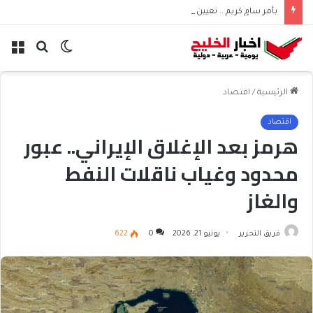
بأمر سامٍ كريم .. تعيين حجي بن طاهر النجيدي عضوًا في مجلس المنطقة الشرقية
الوضع
بحث
الق
المظلم
عن
الرئيسية
/
اقتصاد
اقتصاد
هرمز بعد الإغلاق الإيراني.. عبور
محدود وغياب ناقلات النفط
والغاز
فريق التحرير
يونيو 21, 2026
0
622