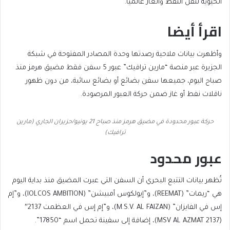
الحيوية لنقل النفط والغاز عالميا.
اقرأ أيضا
end
list
وأظهرت بيانات ملاحية رصدتها وحدة المصادر المفتوحة في شبكة
of
of
الجزيرة عبر منصة “مارين ترافيك” عبور 5 سفن فقط مضيق هرمز منذ
list
2
صباح اليوم، جميعها سفن بضائع أو بضائع سائبة، من دون ظهور
items
ناقلات نفط أو غاز ضمن حركة العبور المرصودة.
حركة عبور محدودة في مضيق هرمز منذ صباح 21 يونيو/حزيران الجاري (مارين
ترافيك)
عبور محدود
تُظهر بيانات التتبع البحري أن السفن التي عبرت المضيق منذ بداية اليوم
هي “ريمات” (REEMAT)، و”إيولكوس أمبيشن” (IOLCOS AMBITION)، و”إم
إس في الفايزان” (M.S.V. AL FAIZAN)، و”إم إس في العظمت 2137″
(MSV AL AZMAT 2137)، إضافة إلى سفينة تحمل اسم “17850”.