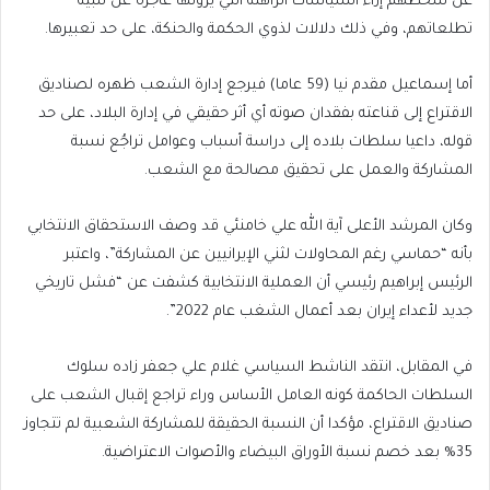
عن سخطهم إزاء السياسات الراهنة التي يرونها عاجزة عن تلبية
تطلعاتهم، وفي ذلك دلالات لذوي الحكمة والحنكة، على حد تعبيرها.
أما إسماعيل مقدم نيا (59 عاما) فيرجع إدارة الشعب ظهره لصناديق
الاقتراع إلى قناعته بفقدان صوته أي أثر حقيقي في إدارة البلاد، على حد
قوله، داعيا سلطات بلاده إلى دراسة أسباب وعوامل تراجُع نسبة
المشاركة والعمل على تحقيق مصالحة مع الشعب.
وكان المرشد الأعلى آية الله علي خامنئي قد وصف الاستحقاق الانتخابي
بأنه “حماسي رغم المحاولات لثني الإيرانيين عن المشاركة”، واعتبر
الرئيس إبراهيم رئيسي أن العملية الانتخابية كشفت عن “فشل تاريخي
جديد لأعداء إيران بعد أعمال الشغب عام 2022”.
في المقابل، انتقد الناشط السياسي غلام علي جعفر زاده سلوك
السلطات الحاكمة كونه العامل الأساس وراء تراجع إقبال الشعب على
صناديق الاقتراع، مؤكدا أن النسبة الحقيقة للمشاركة الشعبية لم تتجاوز
35% بعد خصم نسبة الأوراق البيضاء والأصوات الاعتراضية.