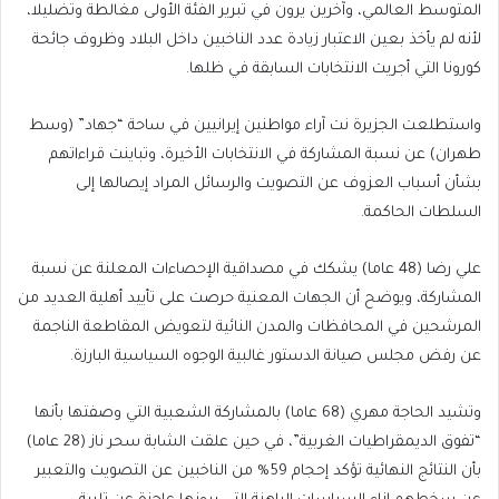
المتوسط العالمي، وآخرين يرون في تبرير الفئة الأولى مغالطة وتضليلا،
لأنه لم يأخذ بعين الاعتبار زيادة عدد الناخبين داخل البلاد وظروف جائحة
كورونا التي أجريت الانتخابات السابقة في ظلها.
واستطلعت الجزيرة نت آراء مواطنين إيرانيين في ساحة “جهاد” (وسط
طهران) عن نسبة المشاركة في الانتخابات الأخيرة، وتباينت قراءاتهم
بشأن أسباب العزوف عن التصويت والرسائل المراد إيصالها إلى
السلطات الحاكمة.
علي رضا (48 عاما) يشكك في مصداقية الإحصاءات المعلنة عن نسبة
المشاركة، ويوضح أن الجهات المعنية حرصت على تأييد أهلية العديد من
المرشحين في المحافظات والمدن النائية لتعويض المقاطعة الناجمة
عن رفض مجلس صيانة الدستور غالبية الوجوه السياسية البارزة.
وتشيد الحاجة مهري (68 عاما) بالمشاركة الشعبية التي وصفتها بأنها
“تفوق الديمقراطيات الغربية”، في حين علقت الشابة سحر ناز (28 عاما)
بأن النتائج النهائية تؤكد إحجام 59% من الناخبين عن التصويت والتعبير