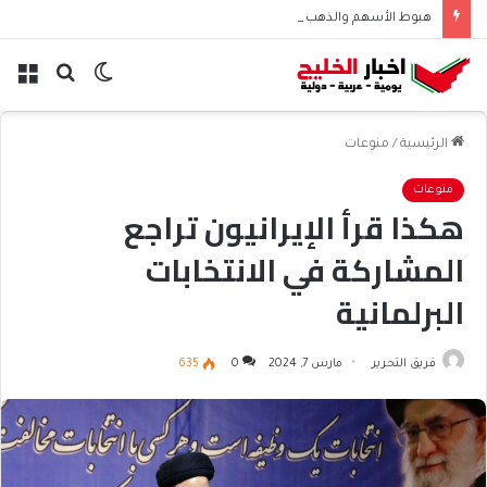
هبوط الأسهم والذهب وصعود النفط يعقّد مسار الفدرالي
الوضع
بحث
الق
المظلم
عن
الرئيسية
/
منوعات
منوعات
هكذا قرأ الإيرانيون تراجع
المشاركة في الانتخابات
البرلمانية
فريق التحرير
مارس 7, 2024
0
635