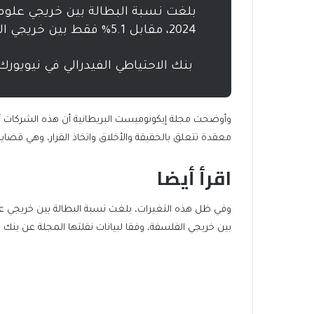
2024، مقابل 5.1% فقط بين خريجي الفلسفة
بواسطة
بنك الاحتياطي الفيدرالي في نيويورك
وأوضحت مجلة إيكونوميست البريطانية أن هذه الشركات
معقدة تتعلق بالحقيقة والأخلاق واتخاذ القرار، وهي قضايا 
اقرأ أيضا
end
list
of
of
بين خريجي الفلسفة، وفقا لبيانات نقلتها المجلة عن بنك ال
list
2
items