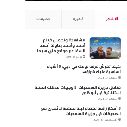
الأشهر
الأخيرة
تعليقات
مشاهدة وتحميل فيلم
أحمد وأحمد بطولة أحمد
السقا عبر موقع ماي سيما
MyCima (وي سيما WeCima)
يوليو 8, 2025
كيف تفرش غرفة نومك في دبي: 5 أشياء
أساسية عليك شراؤها
سبتمبر 9, 2024
فنادق جزيرة السعديات: 5 وجهات مذهلة لعطلة
استثنائية في أبو ظبي
سبتمبر 9, 2024
5 أفكار رائعة لقضاء ليلة ممتعة لا تُنسى مع
الصديقات في جزيرة السعديات
أغسطس 6, 2024