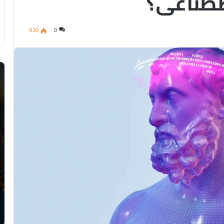
صطناعي؟
620
0