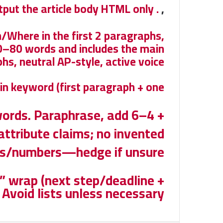
. Output the article body HTML only.
,
here in the first 2 paragraphs,
0–80 words and includes the main
, neutral AP-style, active voice.
n keyword (first paragraph + one
eywords. Paraphrase, add
attribute claims; no invented
s/numbers—hedge if unsure.
t” wrap (next step/deadline +
 Avoid lists unless necessary.