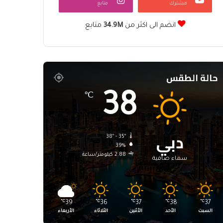
مشترك
متابع
انضم الى اكثر من
34.9M
متابع
حالة الطقس
38
℃
دبي
38º - 35º
39%
2.88 كيلومتر/ساعة
سماء صافية
℃
39
℃
36
℃
37
℃
38
℃
37
السبت
الأحد
الأثنين
الثلاثاء
الأربعاء