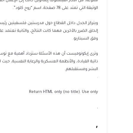
متنوعة، من أفكار الفيلسوف إيمانويل كانت إلى الإعلان
الوثيقة التي تمتد على 78 صفحة، اسم “روح كلود”.
ويتركز الجدل داخل القطاع حول مدرستين فلسفيتين رئيسيتين:
إلحاق الضرر بالآخرين مهما كانت النتائج، والثانية تعتمد عل
وفق السيناريو.
وترى إيكونوميست أن هذه الأسئلة ستزداد أهمية مع توس
ذاتية القيادة، والأنظمة العسكرية والرعاية النفسية، حيث ل
البشر ومستقبلهم.
.
Return HTML only (no title). Use only
,
,