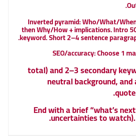
Inverted pyramid: Who/What/When/W
then Why/How + implications. Intro 5
keyword. Short 2–4 sentence paragraphs
SEO/accuracy: Choose 1 mai
+ 4–6 total) and 2–3 secondary k
neutral background, and 
quote
End with a brief “what’s nex
uncertainties to watch).