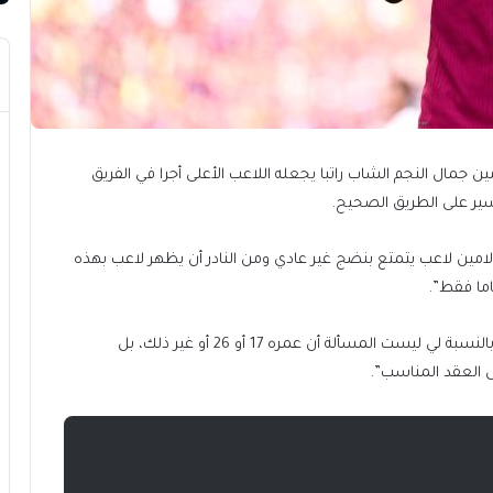
ين جمال النجم الشاب راتبا يجعله اللاعب الأعلى أجرا في الفريق
ير على الطريق الصحيح.
ة مع إذاعة “راك 1” (RAC1) الإسبانية “لامين لاعب يتمتع بنضج غير عادي ومن النادر أن يظهر لاعب بهذه
وأضاف “من يلعب بهذا المستوى يجب أن يشعر بالرضا. بالنسبة لي ليست المسألة أن عمره 17 أو 26 أو غير ذلك، بل
 العقد المناسب”.