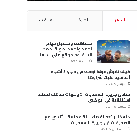
الأشهر
الأخيرة
تعليقات
مشاهدة وتحميل فيلم
أحمد وأحمد بطولة أحمد
السقا عبر موقع ماي سيما
MyCima (وي سيما WeCima)
يوليو 8, 2025
كيف تفرش غرفة نومك في دبي: 5 أشياء
أساسية عليك شراؤها
سبتمبر 9, 2024
فنادق جزيرة السعديات: 5 وجهات مذهلة لعطلة
استثنائية في أبو ظبي
سبتمبر 9, 2024
5 أفكار رائعة لقضاء ليلة ممتعة لا تُنسى مع
الصديقات في جزيرة السعديات
أغسطس 6, 2024