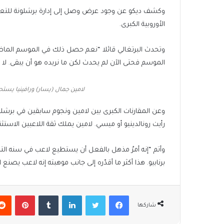
وكشف ديكو عن وجود عرض وصل إلى إدارة برشلونة للتعا
الأوروبية الكبرى.
وتحدث البرتغالي قائلا “نعم حصل ذلك في الموسم الماضي
الموسم فحتى الآن لم يحدث لكن ما نريده هو أن يبقى. لا 
لامين جمال (يسار) ورافينيا يستح
وعن المقارنات الكبرى بين لامين ونجوم سابقين في برشل
رأيت رونالدينيو أو ميسي. لامين يملك ثقة اللاعبين الاستثنا
وأتم “إنه أمرٌ مذهل بالفعل أن يستطيع لاعب في سنه ال
برنابيو. هذا أكثر ما أقدّره إلى جانب موهبته إنه لاعب يصنع ا
فيسبوك
تويتر
لينكدإن
بينتير
شاركها