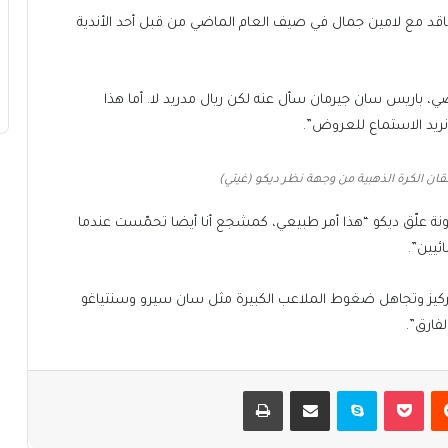
قد مع لامين جمال في صيف العام الماضي من قبل أحد الأندية
، باريس سان جيرمان سأل عنه لكن ريال مدريد لا. أما هذا
نريد الاستماع للعروض”.
قان الكرة الذهبية من وجهة نظر ديكو (غيتي)
ونة علّق ديكو “هذا أمر طبيعي، كمشجع أنا أيضا تحمّست عندما
ئيين”.
تركيز وتجاهل ضغوط الملاعب الكبيرة مثل سان سيرو وسنتياغو
لفارق”.
يست
بوكيت
سكايب
مشاركة عبر البريد
طباعة