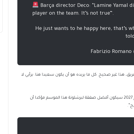
Barça director Deco: “Lamine Yamal di
player on the team. It’s not true”.
“He just wants to he happy here, that’s wh
tol
يق، هذا غير صحيح. كل ما يريده هو أن يكون سعيدا هنا. برأيي لا
ويرى ديكو أن تجديد العقد الحالي لجمال والذي ينتهي عام 2027 سيكون أفضل صفقة لبرشلونة هذا الموسم مؤكدا أن