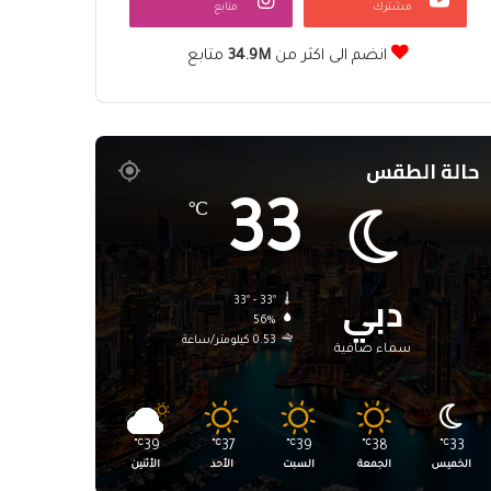
مشترك
متابع
انضم الى اكثر من
34.9M
متابع
حالة الطقس
33
℃
دبي
33º - 33º
56%
0.53 كيلومتر/ساعة
سماء صافية
℃
39
℃
37
℃
39
℃
38
℃
33
الخميس
الجمعة
السبت
الأحد
الأثنين