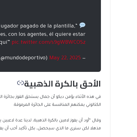
jugador pagado de la plantilla,
s, con los agentes, él quiere estar
aquí”
pic.twitter.com/s9gWBWCOSz
May 22, 2025
— Mundo Deportivo (@mundodeportivo)
الأحق بالكرة الذهبية
في هذه الأثناء يؤمن ديكو أن جمال يستحق الفوز بجائزة الك
الكتالوني يمكنهم المنافسة على الجائزة المرموقة.
وقال “أود أن يفوز لامين بالكرة الذهبية، لدينا عدة لاعبين
مذهلا لكن سنرى ما الذي سيحصل، بكل تأكيد أحب أن يفوز أ