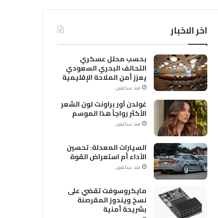
اخر الاخبار
بحسب محلل عسكري
التحالف البحري السعودي
يعزز أمن الملاحة الإقليمية
والدولية
منذ ساعتين
غولدن آور براونت لون الشعر
الأكثر رواجاً هذا الموسم
منذ ساعتين
السيارات المعدلة: تحسين
الأداء أم استعراض القوة
منذ ساعتين
مايكروسوفت تقضي على
نسخ ويندوز المقرصنة
بشريحة أمنية