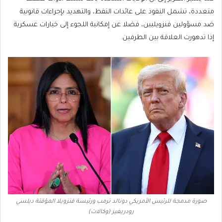
متعددة، تشمل النفوذ على عائدات النفط، والتهديد بإجراءات قانونية
ضد مسؤولين فنزويليين، فضلا عن إمكانية اللجوء إلى خيارات عسكرية
إذا تدهورت العلاقة بين الطرفين.
صورة مدمجة للرئيس الأمريكي دونالد ترمب ورئيسة فنزويلا المؤقتة ديلسي
رودريغيز (وكالات)