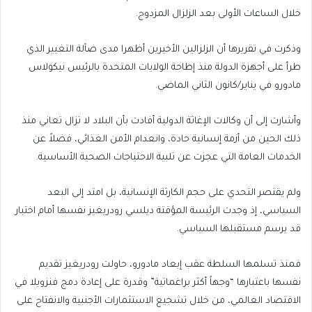
items
خلال الساعات الأولى بعد الزلزال المزدوج.
وذكرت في تقريرها أن الزلزالين الأخيرين أظهرا مدى ضآلة التغيير الذي
طرأ على أجهزة الدولة منذ إطاحة الولايات المتحدة بالرئيس نيكولاس
مادورو في يناير/كانون الثاني الماضي.
وأشارت إلى أن وكالات الإغاثة الدولية أفادت بأن البلاد لا تزال تعاني منذ
ذلك الحين من أزمة إنسانية حادة، وانعدام الأمن الغذائي، فضلاً عن
الخدمات العامة التي عجزت عن تلبية الاحتياجات الصحية الأساسية.
ولم يقتصر التحدي على حجم الكارثة الإنسانية، بل امتد إلى البعد
السياسي، إذ وجدت الرئيسة المؤقتة ديلسي رودريغيز نفسها أمام اختبار
قد يرسم مستقبلها السياسي.
فمنذ تسلمها السلطة عقب إبعاد مادورو، حاولت رودريغيز تقديم
نفسها باعتبارها “وجهاً أكثر براغماتية” وقدرة على إعادة دمج فنزويلا في
الاقتصاد العالمي، من خلال تشجيع الاستثمارات الأجنبية والانفتاح على