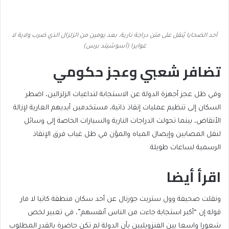
أحد الضحايا يُنقل على متن دراجة نارية، بعد يومين من الزلزال الذي ضرب ولاية لا
غوايرا (أسوشيتد برس)
تضافر شعبي وعجز حكومي
وفي ظل عجز أجهزة الدولة عن الاستجابة لتداعيات الزلزالين، اضطر
السكان إلى تنظيم عمليات إنقاذ ذاتية، مستخدمين أيديهم العارية لإزالة
الأنقاض، بينما تحولت الدراجات النارية والسيارات الخاصة إلى وسائل
لنقل المصابين وإيصال المياه والمؤن في ظل غياب فرق الإنقاذ
الرسمية لساعات طويلة.
اقرأ أيضا
end
list
ونقلت صحيفة وول ستريت جورنال عن أحد سكان منطقة كاتيا لا مار
of
of
قوله إن “أكبر استجابة جاءت من الناس أنفسهم”، في تعبير لخص
list
2
شعورا واسعا بين الفنزويليين بأن الدولة لم تكن حاضرة بالقدر المطلوب