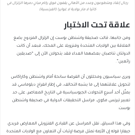
رجال إنقاذ ومتطوعون وعدد من الأهالي يقفون فوق ركام مبانٍ دمرها الزلزال في
كاتيا لا مار بولاية لا غوايرا (الفرنسية)
علاقة تحت الاختبار
ومن جانبها، قالت صحيفة واشنطن بوست إن الزلزال المزدوج يضع
العلاقة بين الولايات المتحدة وفنزويلا على المحك، فبعد أن كانت
الدولتان تناصبان بعضهما العداء فقد يتحولان الآن إلى “صديقين
رائعين”.
ويرى سياسيون ومحللون أن الفرصة سانحة أمام واشنطن وكاراكاس
لتحويل علاقتهما إلى ما يشبه التحالف، في إطار انفراج دبلوماسي قد
يمثّل أحد أسرع التحولات الجيوسياسية في التاريخ المعاصر، على حد
تعبير تيرنس مكوي، مراسل التحقيقات الدولية في صحيفة واشنطن
بوست.
وفي هذا السياق، نقل المراسل عن القيادي الفنزويلي المعارض فريدي
جيفارا قوله إن الأزمة تمثل فرصة لإثبات أن التعاون مع الولايات المتحدة