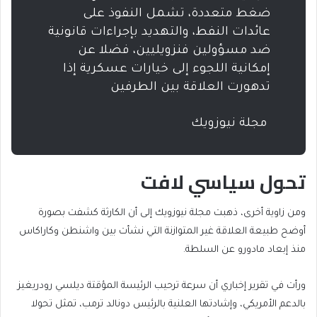
ضغط متعددة، تشمل النفوذ على
عائدات النفط، والتهديد بإجراءات قانونية
ضد مسؤولين فنزويليين، فضلا عن
إمكانية اللجوء إلى خيارات عسكرية إذا
تدهورت العلاقة بين الطرفين
بواسطة
مجلة نيوزويك
تحول سياسي لافت
ومن زاوية أخرى، ذهبت مجلة نيوزويك إلى أن الكارثة كشفت بصورة
أوضح طبيعة العلاقة غير المتوازنة التي نشأت بين واشنطن وكاراكاس
منذ إبعاد مادورو عن السلطة.
ورأت في تقرير إخباري أن سرعة ترحيب الرئيسة المؤقتة ديلسي رودريغيز
بالدعم الأمريكي، وإشادتها العلنية بالرئيس دونالد ترمب، تمثل تحولا