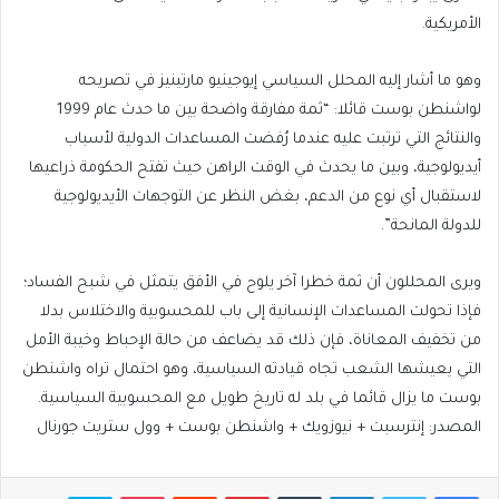
الأمريكية.
وهو ما أشار إليه المحلل السياسي إيوجينيو مارتينيز في تصريحه
لواشنطن بوست قائلا: “ثمة مفارقة واضحة بين ما حدث عام 1999
والنتائج التي ترتبت عليه عندما رُفضت المساعدات الدولية لأسباب
أيديولوجية، وبين ما يحدث في الوقت الراهن حيث تفتح الحكومة ذراعيها
لاستقبال أي نوع من الدعم، بغض النظر عن التوجهات الأيديولوجية
للدولة المانحة”.
ويرى المحللون أن ثمة خطرا آخر يلوح في الأفق يتمثل في شبح الفساد؛
فإذا تحولت المساعدات الإنسانية إلى باب للمحسوبية والاختلاس بدلا
من تخفيف المعاناة، فإن ذلك قد يضاعف من حالة الإحباط وخيبة الأمل
التي يعيشها الشعب تجاه قيادته السياسية، وهو احتمال تراه واشنطن
بوست ما يزال قائما في بلد له تاريخ طويل مع المحسوبية السياسية.
المصدر:
إنترسبت
+
نيوزويك
+
واشنطن بوست
+
وول ستريت جورنال
فيسبوك
تويتر
لينكدإن
بينتيريست
بوكيت
سكايب