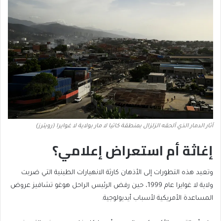
آثار الدمار الذي ألحقه الزلزال بمنطقة كاتيا لا مار بولاية لا غوايرا (رويترز)
إغاثة أم استعراض إعلامي؟
وتعيد هذه التطورات إلى الأذهان كارثة الانهيارات الطينية التي ضربت
ولاية لا غوايرا عام 1999، حين رفض الرئيس الراحل هوغو تشافيز عروض
المساعدة الأمريكية لأسباب أيديولوجية.