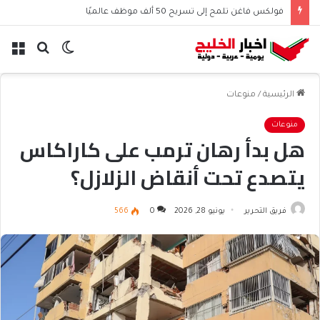
فولكس فاغن تلمح إلى تسريح 50 ألف موظف عالميًا
الوضع
بحث
الق
المظلم
عن
الرئيسية
/
منوعات
منوعات
هل بدأ رهان ترمب على كاراكاس
يتصدع تحت أنقاض الزلازل؟
فريق التحرير
يونيو 28, 2026
0
566