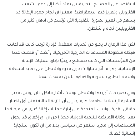
لا يقتصر على المصالح التجارية، بل يمتد أيضا إلى دعم الشعب
الفنزويلي وتعزيز قيم الديمقراطية، معتبرا أن نجاح جهود الإغاثة قد
يسهم في تغيير الصورة التقليدية التي ترتسم في أذهان كثير من
الفنزويليين تجاه واشنطن.
لكن هذا الرهان لا يخلو من تحديات معقدة. فإدارة ترمب كانت قد أعادت
هيكلة منظومة المساعدات الخارجية الأمريكية، وألغت أو قلصت عددا
من المؤسسات التي كانت تضطلع تاريخيًا بإدارة عمليات الإغاثة
الإنسانية، وهو ما أثار تساؤلات حول قدرة واشنطن على تنفيذ استجابة
واسعة النطاق بالسرعة والكفاءة اللتين تعهدت بهما.
وفي تصريحات أوردتها واشنطن بوست، أشار مايكل فان رويين، مدير
المبادرة الإنسانية بجامعة هارفارد، إلى أن الأزمة الحالية تمثل أول اختبار
حقيقي لقدرة الولايات المتحدة على إدارة عمليات إغاثة كبرى في مرحلة ما
بعد الوكالة الأمريكية للتنمية الدولية، محذرا من أن أي إخفاق قد يحول
المساعدات إلى مجرد استعراض سياسي بدلا من أن تكون استجابة
إنسانية فعالة.