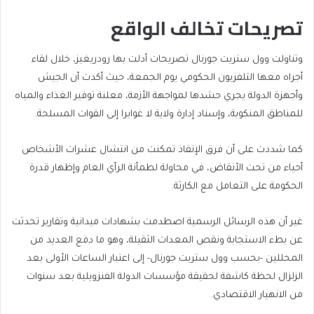
تصريحات تخالف الواقع
وتناولت وول ستريت جورنال تصريحات أدلت بها رودريغيز، خلال لقاء
أجراه معها التلفزيون الحكومي يوم الجمعة، حيث أكدت أن الجيش
وأجهزة الدولة يجري حشدها لمواجهة الأزمة، معلنة توفير الغذاء والمياه
للمناطق المنكوبة، وإسناد إدارة ولاية لا غوايرا إلى القوات المسلحة.
كما شددت على أن فرق الإنقاذ تمكنت من انتشال عشرات الأشخاص
أحياء من تحت الأنقاض، في محاولة لطمأنة الرأي العام وإظهار قدرة
الحكومة على التعامل مع الكارثة.
غير أن هذه الرسائل الرسمية اصطدمت بشهادات ميدانية وتقارير تحدثت
عن بطء الاستجابة ونقص المعدات الثقيلة، وهو ما دفع العديد من
المحللين -بحسب وول ستريت جورنال- إلى اعتبار الساعات الأولى بعد
الزلزال لحظة كاشفة لحقيقة مؤسسات الدولة الفنزويلية بعد سنوات
من الانهيار الاقتصادي.