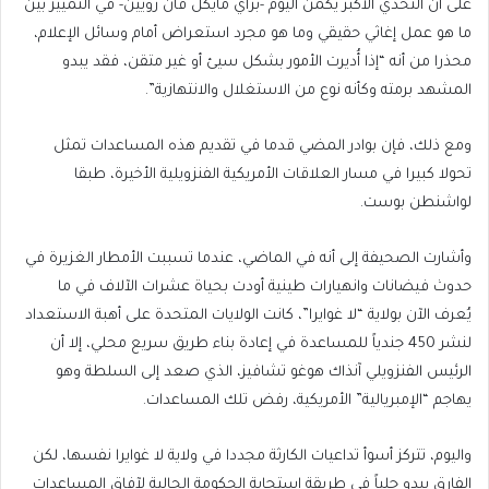
على أن التحدي الأكبر يكمن اليوم -برأي مايكل فان رويين- في التمييز بين
ما هو عمل إغاثي حقيقي وما هو مجرد استعراض أمام وسائل الإعلام،
محذرا من أنه “إذا أُديرت الأمور بشكل سيئ أو غير متقن، فقد يبدو
المشهد برمته وكأنه نوع من الاستغلال والانتهازية”.
ومع ذلك، فإن بوادر المضي قدما في تقديم هذه المساعدات تمثل
تحولا كبيرا في مسار العلاقات الأمريكية الفنزويلية الأخيرة، طبقا
لواشنطن بوست.
وأشارت الصحيفة إلى أنه في الماضي، عندما تسببت الأمطار الغزيرة في
حدوث فيضانات وانهيارات طينية أودت بحياة عشرات الآلاف في ما
يُعرف الآن بولاية “لا غوايرا”، كانت الولايات المتحدة على أهبة الاستعداد
لنشر 450 جندياً للمساعدة في إعادة بناء طريق سريع محلي، إلا أن
الرئيس الفنزويلي آنذاك هوغو تشافيز، الذي صعد إلى السلطة وهو
يهاجم “الإمبريالية” الأمريكية، رفض تلك المساعدات.
واليوم، تتركز أسوأ تداعيات الكارثة مجددا في ولاية لا غوايرا نفسها، لكن
الفارق يبدو جلياً في طريقة استجابة الحكومة الحالية لآفاق المساعدات