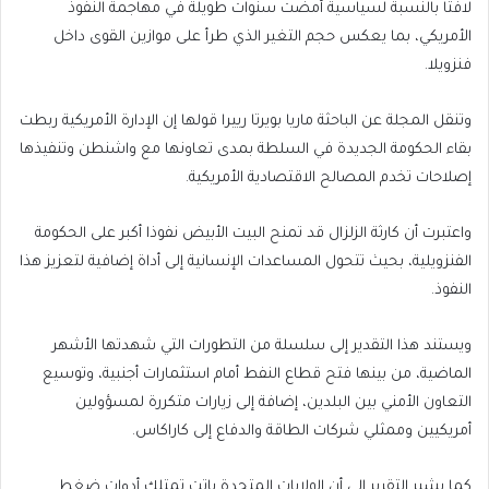
لافتا بالنسبة لسياسية أمضت سنوات طويلة في مهاجمة النفوذ
الأمريكي، بما يعكس حجم التغير الذي طرأ على موازين القوى داخل
فنزويلا.
وتنقل المجلة عن الباحثة ماريا بويرتا رييرا قولها إن الإدارة الأمريكية ربطت
بقاء الحكومة الجديدة في السلطة بمدى تعاونها مع واشنطن وتنفيذها
إصلاحات تخدم المصالح الاقتصادية الأمريكية.
واعتبرت أن كارثة الزلزال قد تمنح البيت الأبيض نفوذا أكبر على الحكومة
الفنزويلية، بحيث تتحول المساعدات الإنسانية إلى أداة إضافية لتعزيز هذا
النفوذ.
ويستند هذا التقدير إلى سلسلة من التطورات التي شهدتها الأشهر
الماضية، من بينها فتح قطاع النفط أمام استثمارات أجنبية، وتوسيع
التعاون الأمني بين البلدين، إضافة إلى زيارات متكررة لمسؤولين
أمريكيين وممثلي شركات الطاقة والدفاع إلى كاراكاس.
كما يشير التقرير إلى أن الولايات المتحدة باتت تمتلك أدوات ضغط