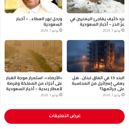
برَد كثيف يفاجئ اليمنيين في
ورحل نهر العطاء.. – أخبار
عزّ الحر – أخبار السعودية
السعودية
يوليو 1, 2026
يوليو 1, 2026
البند 13 في اتفاق لبنان.. هل
«الأرصاد»: استمرار موجة الغبار
يعفي إسرائيل من المحاسبة
على أجزاء من المملكة وفرصة
على جرائمها؟
لأمطار رعدية – أخبار السعودية
يوليو 1, 2026
يوليو 1, 2026
عرض التعليقات