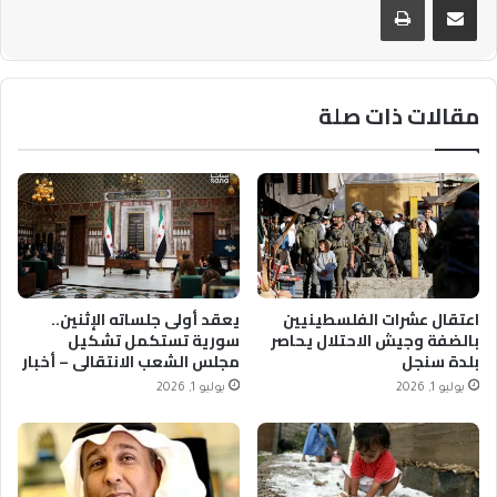
مقالات ذات صلة
اعتقال عشرات الفلسطينيين
يعقد أولى جلساته الإثنين..
بالضفة وجيش الاحتلال يحاصر
سورية تستكمل تشكيل
بلدة سنجل
مجلس الشعب الانتقالي – أخبار
السعودية
يوليو 1, 2026
يوليو 1, 2026