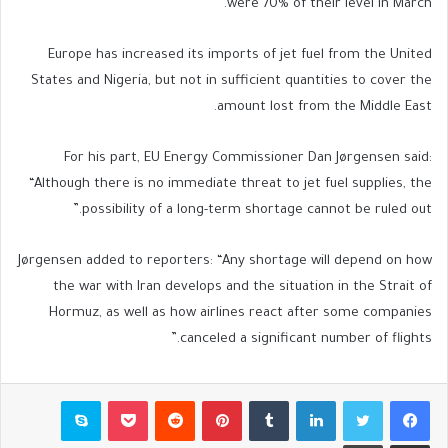
were 70% of their level in March.
Europe has increased its imports of jet fuel from the United
States and Nigeria, but not in sufficient quantities to cover the
amount lost from the Middle East.
For his part, EU Energy Commissioner Dan Jørgensen said:
“Although there is no immediate threat to jet fuel supplies, the
possibility of a long-term shortage cannot be ruled out.”
Jørgensen added to reporters: “Any shortage will depend on how
the war with Iran develops and the situation in the Strait of
Hormuz, as well as how airlines react after some companies
canceled a significant number of flights.”
فيسبوك
تويتر
لينكدإن
بينتيريست
بوكيت
سكايب
مشاركة عبر البريد
طباعة