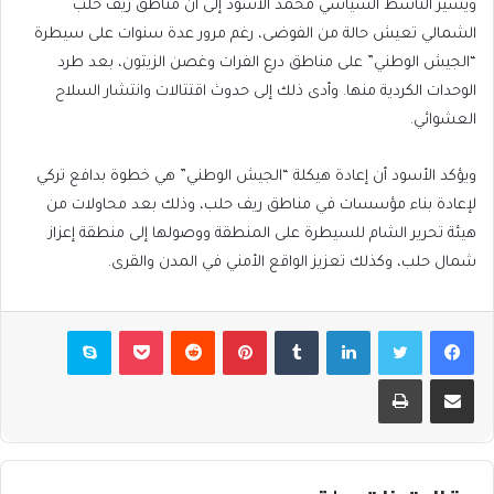
ويشير الناشط السياسي محمد الأسود إلى أن مناطق ريف حلب
الشمالي تعيش حالة من الفوضى، رغم مرور عدة سنوات على سيطرة
“الجيش الوطني” على مناطق درع الفرات وغصن الزيتون، بعد طرد
الوحدات الكردية منها. وأدى ذلك إلى حدوث اقتتالات وانتشار السلاح
العشوائي.
ويؤكد الأسود أن إعادة هيكلة “الجيش الوطني” هي خطوة بدافع تركي
لإعادة بناء مؤسسات في مناطق ريف حلب، وذلك بعد محاولات من
هيئة تحرير الشام للسيطرة على المنطقة ووصولها إلى منطقة إعزاز
شمال حلب، وكذلك تعزيز الواقع الأمني في المدن والقرى.
فيسبوك
تويتر
لينكدإن
بينتيريست
بوكيت
سكايب
مشاركة عبر البريد
طباعة