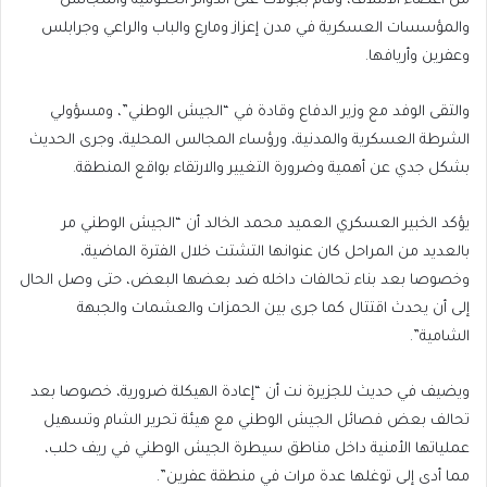
من أعضاء الائتلاف، وقام بجولات على الدوائر الحكومية والمجالس
والمؤسسات العسكرية في مدن إعزاز ومارع والباب والراعي وجرابلس
وعفرين وأريافها.
والتقى الوفد مع وزير الدفاع وقادة في “الجيش الوطني”، ومسؤولي
الشرطة العسكرية والمدنية، ورؤساء المجالس المحلية، وجرى الحديث
بشكل جدي عن أهمية وضرورة التغيير والارتقاء بواقع المنطقة.
يؤكد الخبير العسكري العميد محمد الخالد أن “الجيش الوطني مر
بالعديد من المراحل كان عنوانها التشتت خلال الفترة الماضية،
وخصوصا بعد بناء تحالفات داخله ضد بعضها البعض، حتى وصل الحال
إلى أن يحدث اقتتال كما جرى بين الحمزات والعشمات والجبهة
الشامية”.
ويضيف في حديث للجزيرة نت أن “إعادة الهيكلة ضرورية، خصوصا بعد
تحالف بعض فصائل الجيش الوطني مع هيئة تحرير الشام وتسهيل
عملياتها الأمنية داخل مناطق سيطرة الجيش الوطني في ريف حلب،
مما أدى إلى توغلها عدة مرات في منطقة عفرين”.