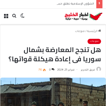
الشؤون الإسلامية تطلق حسابها الرسمي على تيك توك للمحتوى الديني
الوضع
بحث
الق
المظلم
عن
الرئيسية
/
منوعات
منوعات
هل تنجح المعارضة بشمال
سوريا في إعادة هيكلة قواتها؟
فريق التحرير
فبراير 25, 2024
0
710