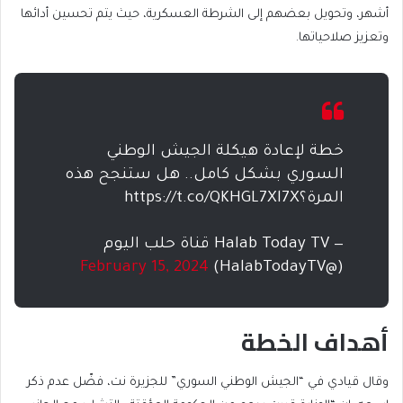
أشهر، وتحويل بعضهم إلى الشرطة العسكرية، حيث يتم تحسين أدائها
وتعزيز صلاحياتها.
خطة ﻹعادة هيكلة الجيش الوطني
السوري بشكل كامل.. هل ستنجح هذه
المرة؟https://t.co/QKHGL7Xl7X
— Halab Today TV قناة حلب اليوم
February 15, 2024
(@HalabTodayTV)
أهداف الخطة
وقال قيادي في “الجيش الوطني السوري” للجزيرة نت، فضّل عدم ذكر