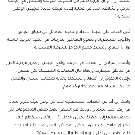
اسمه، إن “الوزارة قررت بدعم من الحكومة المؤقتة والتشاور مع الجانب
التركي والائتلاف، البدء في عملية إعادة هيكلة جديدة للجيش الوطني
السوري”.
تُبنى الخطة على ضبط الأعداد وتنظيم الفصائل في سياق الفيالق
والألوية العسكرية، وخضوع المقاتلين لتدريبات في الكلية الحربية التابعة
لوزارة الدفاع، وتسليم جميع الحواجز للشرطة العسكرية.
وأضاف القيادي أن الهدف هو الارتقاء بواقع الجيش، وتعزيز مركزية القرار
في مناطق سيطرته، وإنهاء حال القطاعات المنفصلة لكل فصيل،
وإعادة الحقوق إلى أهلها، والاستماع بجدية لمطالب السكان والعمل
على حل مشاكلهم ومعالجة أوضاعهم.
ولفت إلى أنه من الأهداف المستقبلية الحد من توغل هيئة تحرير الشام
في ريف حلب الشمالي، وذلك عبر السعي لضم بعض المجموعات التي
تحالفت معها إلى “مظلة الجيش الوطني”. “وبالتالي سيقطع ذلك
الطريق أمامها لكسب ود بعض الفصائل بالمال، وبدأنا نشاهد بوادر
ذلك، خاصة في ظل الأزمة الداخلية التي تعانيها الهيئة”.