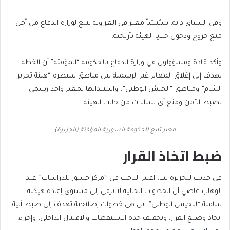
وفي السياق ذاته، سيُنشأ معبر في الغزاوية يتبع لوزارة الدفاع من أجل
منع خروج ودخول خلايا الهيئة بأريحية.
وأكد قادة ومسؤولون في وزارة الدفاع بالحكومة “المؤقتة” أن الخطة
تهدف إلى إغلاق المعابر غير الرسمية بين مناطق سيطرة “هيئة تحرير
الشام” ومناطق “الجيش الوطني”، واستبدالها بمعبر واحد رسمي
لضبط الأمن ومنع أي تسللات من جانب الهيئة.
معبر تابع للحكومة السورية المؤقتة (الجزيرة)
ضبط اتخاذ القرار
في حديث للجزيرة نت، اعتبر الباحث في “مركز جسور للدراسات” عبد
الوهاب عاصي أن الخطوات الحالية لا ترقى إلى مستوى إعادة هيكلة
شاملة “للجيش الوطني”، بل هي خطوات إصلاحية تهدف إلى ضبط آلية
اتخاذ وصنع القرار، وتخفيف حدة الاستقطاب والاقتتال الداخلي، وإجراء