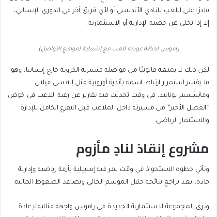
قادرًا على اللعب للنادي الأندلسي أو لأي فريق آخر في الدوري الإسباني،
إلا إذا تخلى عن حصته الإدارية أو الاستثمارية.
راموس لحظة عودته للعب مع إشبيلية (مواقع التواصل)
لكن ذلك لا يمنعه قانونيًا من مواصلة مسيرته الكروية خارج إسبانيا، وهو
ما يفسر استمرار ارتباط اسمه بأندية أوروبية مثل إيه سي ميلان
ومانشستر يونايتد، في وقت تحدثت فيه تقارير عن رغبة اللاعب في خوض
“الفصل الأخير” من مسيرته داخل الملاعب قبل التفرغ الكامل للإدارة
والاستثمار الرياضي.
مشروع إنقاذ لنادٍ مأزوم
وتأتي خطوة الاستحواذ في وقت يمر فيه إشبيلية بأزمة رياضية وإدارية
حادة، بعد تراجع نتائجه خلال الموسم الحالي وتصاعد الضغوط المالية.
وترى المجموعة الاستثمارية الجديدة في راموس واجهة مثالية لإعادة