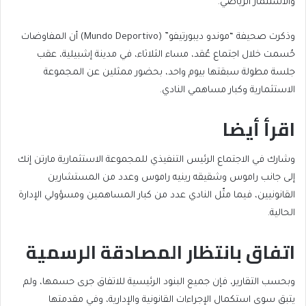
والاستثمار الرياضي.
وذكرت صحيفة “موندو ديبورتيفو” (Mundo Deportivo) أن المفاوضات
حُسمت خلال اجتماع عُقد، مساء الثلاثاء، في مدينة إشبيلية، عقب
جلسة مطولة سبقتها بيوم واحد، بحضور ممثلين عن المجموعة
الاستثمارية وكبار مساهمي النادي.
اقرأ أيضا
end
list
وشارك في الاجتماع الرئيس التنفيذي للمجموعة الاستثمارية مارتن إنك
of
of
إلى جانب راموس وشقيقه رينيه راموس وعدد من المستشارين
list
2
القانونيين، فيما مثّل النادي عدد من كبار المساهمين ومسؤولي الإدارة
items
الحالية.
اتفاق بانتظار المصادقة الرسمية
وبحسب التقارير، فإن جميع البنود الرئيسية للاتفاق جرى حسمها، ولم
يتبق سوى استكمال الإجراءات القانونية والإدارية، وفي مقدمتها