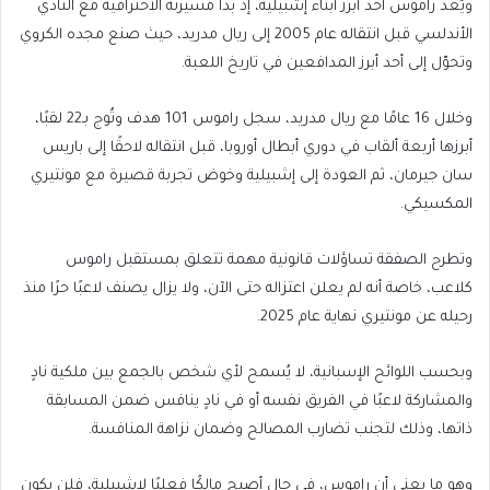
ويُعد راموس أحد أبرز أبناء إشبيلية، إذ بدأ مسيرته الاحترافية مع النادي
الأندلسي قبل انتقاله عام 2005 إلى ريال مدريد، حيث صنع مجده الكروي
وتحوّل إلى أحد أبرز المدافعين في تاريخ اللعبة.
وخلال 16 عامًا مع ريال مدريد، سجل راموس 101 هدف وتُوج بـ22 لقبًا،
أبرزها أربعة ألقاب في دوري أبطال أوروبا، قبل انتقاله لاحقًا إلى باريس
سان جيرمان، ثم العودة إلى إشبيلية وخوض تجربة قصيرة مع مونتيري
المكسيكي.
وتطرح الصفقة تساؤلات قانونية مهمة تتعلق بمستقبل راموس
كلاعب، خاصة أنه لم يعلن اعتزاله حتى الآن، ولا يزال يصنف لاعبًا حرًا منذ
رحيله عن مونتيري نهاية عام 2025.
وبحسب اللوائح الإسبانية، لا يُسمح لأي شخص بالجمع بين ملكية نادٍ
والمشاركة لاعبًا في الفريق نفسه أو في نادٍ ينافس ضمن المسابقة
ذاتها، وذلك لتجنب تضارب المصالح وضمان نزاهة المنافسة.
وهو ما يعني أن راموس، في حال أصبح مالكًا فعليًا لإشبيلية، فلن يكون