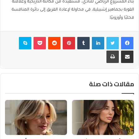
بناء المشروع الرياضي للنادي، مستفيدة من مكانته التاريخية وعلاقته
القوية بجماهير إشبيلية، في محاولة لإعادة الفريق إلى دائرة المنافسة
محليًا وأوروبيًا.
فيسبوك
تويتر
لينكدإن
بينتيريست
بوكيت
سكايب
مشاركة عبر البريد
طباعة
مقالات ذات صلة