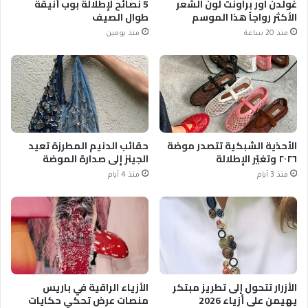
غولدن آور براونت لون الشعر
5 نصائح لإطلالة بوب أنيقة
الأكثر رواجاً هذا الموسم
طوال الصيف
منذ 20 ساعة
منذ يومين
الأحذية الشبكية تتصدر موضة
حقائب الدنيم المطرزة تعيد
٢٠٢٦ وتغيّر الإطلالة
الجينز إلى صدارة الموضة
منذ 3 أيام
منذ 4 أيام
الأزرار تتحول إلى تطريز مبتكر
الأزياء الراقية في باريس
يهيمن على أزياء 2026
منصات عرض تحكي حكايات