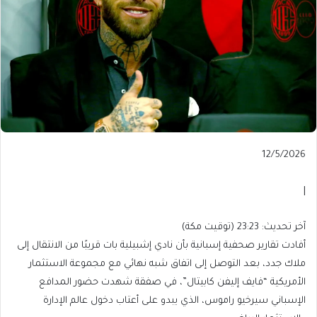
Published
12/5/2026
On
12/5/2026
|
آخر
آخر تحديث: 23:23 (توقيت مكة)
تحديث:
أفادت تقارير صحفية إسبانية بأن نادي إشبيلية بات قريبًا من الانتقال إلى
23:23
ملاك جدد، بعد التوصل إلى اتفاق شبه نهائي مع مجموعة الاستثمار
(توقيت
الأمريكية “فايف إليفن كابيتال”، في صفقة شهدت حضور المدافع
مكة)
الإسباني سيرخيو راموس، الذي يبدو على أعتاب دخول عالم الإدارة