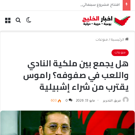
افتتاح مشروع سينمائي قطري موسع لتعزيز الأصوات في تشيلي
الوضع
بحث
الق
المظلم
عن
الرئيسية
/
منوعات
منوعات
هل يجمع بين ملكية النادي
واللعب في صفوفه؟ راموس
يقترب من شراء إشبيلية
فريق التحرير
مايو 13, 2026
0
603