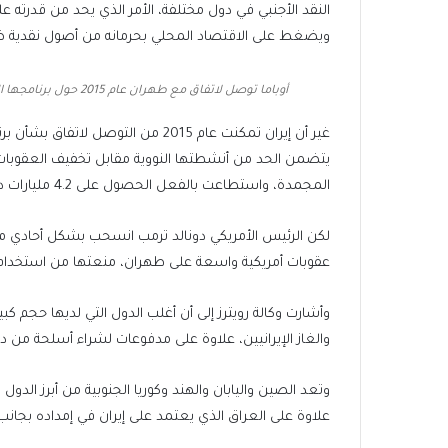
النقد الأجنبي في دول مختلفة، الأمر الذي يحد من قدرته على
ويضغط على الاقتصاد المحلي بحرمانه من أصول نقدية ض
أوباما توصل لاتفاق مع طهران عام 2015 حول برنامجها النووي أفرج بموجبه عن جزء من الأموال الإيرانية المجمدة (الفرنسية)
غير أن إيران تمكنت عام 2015 من التوص
يتضمن الحد من أنشطتها النووية مقابل تخفيف العقوبات 
المجمدة، واستطاعت بالفعل الحصول على 4.2 مليارات دولار من عائدات النفط المحتجزة في الخارج.
عقوبات أمريكية واسعة على طهران، منعتها من استخدام ا
وأشارت وكالة رويترز إلى أن أغلب الدول التي لديها حجم كب
والغاز الإيرانيين، علاوة على مدفوعات لشراء أسلحة من
وتعد الصين واليابان والهند وكوريا الجنوبية من أبرز الدول 
علاوة على العراق الذي يعتمد على إيران في إمداده بجانب