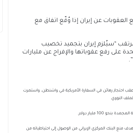
 العقوبات عن إيران إذا وُقّع اتفاق مع
تقب “سيُلزم إيران بتجميد تخصيب
تحدة على رفع عقوباتها والإفراج عن مليارات
.
ت الولايات المتحدة بتجميد الأصول الإيرانية عام 1979، عقب احتجاز رهائن في السفارة الأمريكية في واشنطن، واستمرت
لملف النووي.
حو 100 مليار دولار.
نع البنك المركزي الإيراني من الوصول إلى احتياطياته من