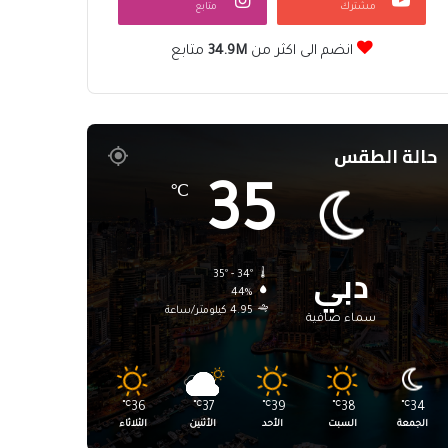
مشترك
متابع
انضم الى اكثر من
34.9M
متابع
حالة الطقس
35
℃
دبي
35º - 34º
44%
4.95 كيلومتر/ساعة
سماء صافية
℃
36
℃
37
℃
39
℃
38
℃
34
الجمعة
السبت
الأحد
الأثنين
الثلاثاء