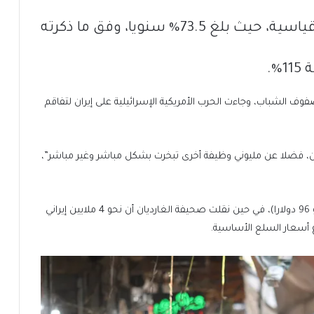
في إيران إلى أرقام قياسية، حيث بلغ 73.5% سنويا، وفق ما ذكرته
%.
فوف الشباب، وجاءت الحرب الأمريكية الإسرائيلية على إيران لتفاقم
ن، فضلا عن مليوني وظيفة أخرى تبخرت بشكل مباشر وغير مباشر”،
ويبلغ الحد الأدنى للأجور في إيران نحو 170 مليون ريال (نحو 96 دولارا)، في حين نقلت صحيفة الغارديان أن نحو 4 ملايين إيراني
 أسعار السلع الأساسية.