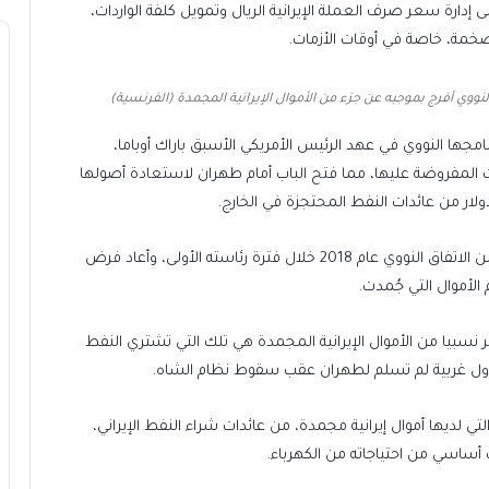
 إدارة سعر صرف العملة الإيرانية الريال وتمويل كلفة الواردات،
خمة، خاصة في أوقات الأزمات.
ل لاتفاق بشأن برنامجها النووي في عهد الرئيس الأمريكي الأسبق باراك أوباما،
المفروضة عليها، مما فتح الباب أمام طهران لاستعادة أصولها
لكن الرئيس الأمريكي دونالد ترمب انسحب بشكل أحادي من الاتفاق النووي عام 2018 خلال فترة رئاسته الأولى، وأعاد فرض
لأموال التي جُمدت.
ير نسبيا من الأموال الإيرانية المجمدة هي تلك التي تشتري النفط
 دول غربية لم تسلم لطهران عقب سقوط نظام الشاه.
التي لديها أموال إيرانية مجمدة، من عائدات شراء النفط الإيراني،
 أساسي من احتياجاته من الكهرباء.