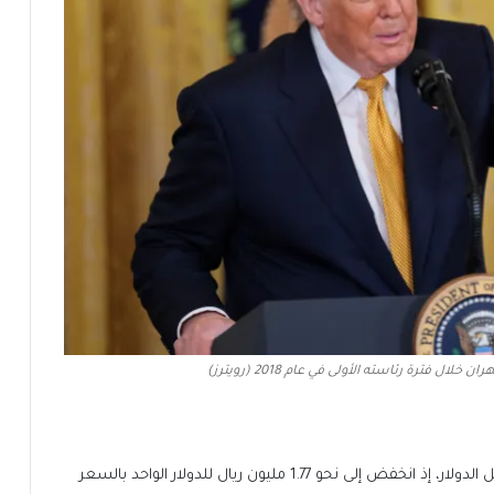
 فترة رئاسته الأولى في عام 2018 (رويترز)
التراجع المستمر في سعر صرف الريال الإيراني مقابل الدولار، إذ انخفض إلى نحو 1.77 مليون ريال للدولار الواحد بالسعر