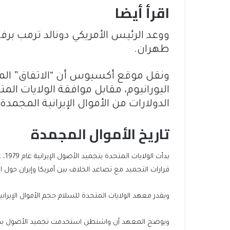
اقرأ أيضا
ووعد الرئيس الأمريكي دونالد ترمب برفع
end
list
طهران.
of
of
list
4
ونقل موقع أكسيوس أن “الاتفاق” المر
items
اليورانيوم، مقابل موافقة الولايات الم
الدولارات من الأموال الإيرانية المجمدة”
تاريخ الأموال المجمدة
بدأ
قرارات التجميد مع تصاعد الخلاف بين أمريكا وإيران حول ا
ويقدر معهد الولايات المتحدة للسلام حجم الأموال الإيرانية المجمدة بن
ويوضح المعهد أن واشنطن استخدمت تجميد الأصول بهدف م