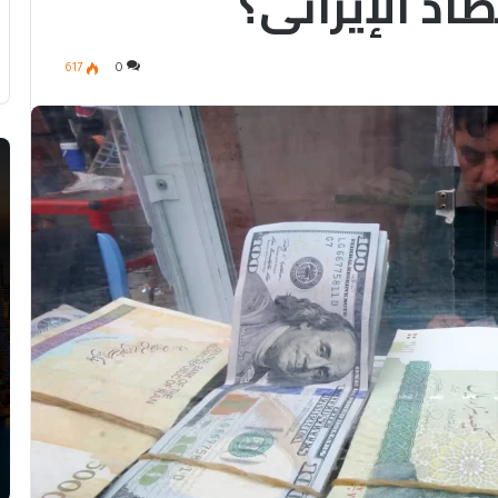
اد الإيراني؟
617
0