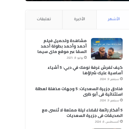
الأشهر
الأخيرة
تعليقات
مشاهدة وتحميل فيلم
أحمد وأحمد بطولة أحمد
السقا عبر موقع ماي سيما
MyCima (وي سيما WeCima)
يوليو 8, 2025
كيف تفرش غرفة نومك في دبي: 5 أشياء
أساسية عليك شراؤها
سبتمبر 9, 2024
فنادق جزيرة السعديات: 5 وجهات مذهلة لعطلة
استثنائية في أبو ظبي
سبتمبر 9, 2024
5 أفكار رائعة لقضاء ليلة ممتعة لا تُنسى مع
الصديقات في جزيرة السعديات
أغسطس 6, 2024