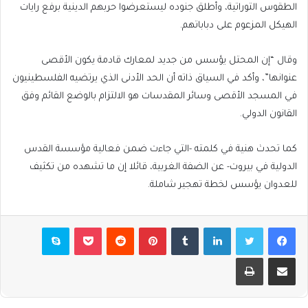
الطقوس التوراتية، وأطلق جنوده ليستعرضوا حربهم الدينية برفع رايات
الهيكل المزعوم على دباباتهم.
وقال “إن المحتل يؤسس من جديد لمعارك قادمة يكون الأقصى
عنوانها”، وأكد في السياق ذاته أن الحد الأدنى الذي يرتضيه الفلسطينيون
في المسجد الأقصى وسائر المقدسات هو الالتزام بالوضع القائم وفق
القانون الدولي.
كما تحدث هنية في كلمته -التي جاءت ضمن فعالية مؤسسة القدس
الدولية في بيروت- عن الضفة الغربية، قائلا إن ما تشهده من تكثيف
للعدوان يؤسس لخطة تهجير شاملة.
فيسبوك
تويتر
لينكدإن
بينتيريست
بوكيت
سكايب
مشاركة عبر البريد
طباعة