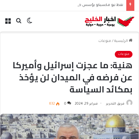
نفط نيو مكسيكو يؤسس صندوق 75 مليار دولار ويشعل جدل الإنفاق
الوضع
بحث
الق
المظلم
عن
الرئيسية
/
منوعات
منوعات
هنية: ما عجزت إسرائيل وأميركا
عن فرضه في الميدان لن يؤخذ
بمكائد السياسة
فريق التحرير
فبراير 29, 2024
0
632