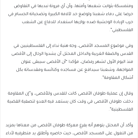
ومتمسكة بثوابت شعبها وأمتها، وأن أي مرونة نبديها في التفاوض
حرصا على دماء شعبنا ولوضع حد لآلامه الكبيرة وتضحياته الجسام في
حرب الإبادة الوحشية ضده يوازيها استعداد للدفاع عن الشعب
الفلسطيني”.
وفي موضوع المسجد الأقصى، وجه هنية نداء إلى الفلسطينيين في
القدس والضفة الغربية والداخل المحتل أن يشدوا الرحال إلى الأقصى
منذ اليوم الأول لشهر رمضان، مؤكدا “أن الأقصى سيبقى عنوان
المواجهة، وشعبنا سيدافع عن مساجده وكنائسه ومقدساته بكل
أشكال المقاومة”.
وقال إن عملية طوفان الأقصى كانت للقدس وللأقصى، و”إن المقاومة
دخلت طوفان الأقصى في وقت كان يستعد فيه العدو لتصفية القضية
الفلسطينية”.
وأكد أن المحتل يتوهم أنه يفرغ معركة طوفان الأقصى من معناها بمزيد
من التغول على المسجد الأقصى، حيث حاصره وأطلق يد متطرفيه لأداء