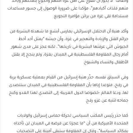
وأضاف “لا يجوز أن تتفرج على أهل غزة أمتهم والجوع يطحنهم ويأخذ
منهم فلذات أكبادهم”، مؤكدا على ضرورة الوصول إلى جسور مساعدات
مستدامة تقي غزة من براثن مؤامرة التجويع.
وأكد هنية أن الاحتلال الإسرائيلي يمارس أبشع ما شهدته البشرية من
جرائم القتل والإبادة والتهجير في غزة، وأن جيشه “يمثل أحد أحط
الجيوش التي عرفتها البشرية في تاريخها”، لكنه عجز على مدى شهور
أمام رجال المقاومة الفلسطينية في الميدان بغزة، ولم ينجح إلا بقتل
الأطفال والنساء والشيوخ.
وفي السياق نفسه، حذّر هنية إسرائيل من القيام بعملية عسكرية برية
في رفح، متوعدا إياها بأن المقاومة الفلسطينية في الميدان ستتصدى
لها، ودعا العالم -خصوصا الدول العربية- إلى التصدي لهذا العدو وكبح
جماحه لثنيه عن غزو رفح.
كما حذر رئيس المكتب السياسي لحركة حماس إسرائيل والولايات
المتحدة الأميركية من أن “ما عجزتا عن فرضه في الميدان لن تأخذاه
بمكائد السياسة”، وقال إن المقاومة ستبقى أمينة على التضحيات