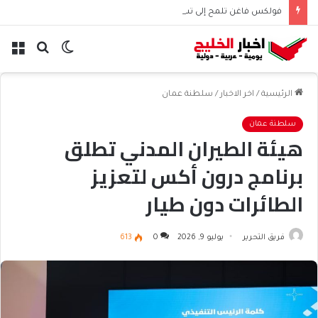
فولكس فاغن تلمح إلى تسريح 50 ألف موظف عالميًا
الوضع
بحث
الق
المظلم
عن
الرئيسية
/
اخر الاخبار
/
سلطنة عمان
سلطنة عمان
هيئة الطيران المدني تطلق
برنامج درون أكس لتعزيز
الطائرات دون طيار
فريق التحرير
يوليو 9, 2026
0
613