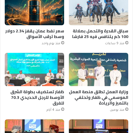
سباق القدرة والتحمل بصلالة
سعر نفط عمان يقفز 2.34 دولار
100 كم يتنافس فيه 25 فارسًا
وسط ترقب الأسواق
منذ 9 ساعات
منذ يوم واحد
وزارة العمل تطلق منصة العمل
ظفار تستضيف بطولة الشرق
الموسمي في ظفار وتحتفي
الأوسط للرجل الحديدي 70.3
بالتميز والريادة
للفرق
منذ يومين
منذ 4 أيام