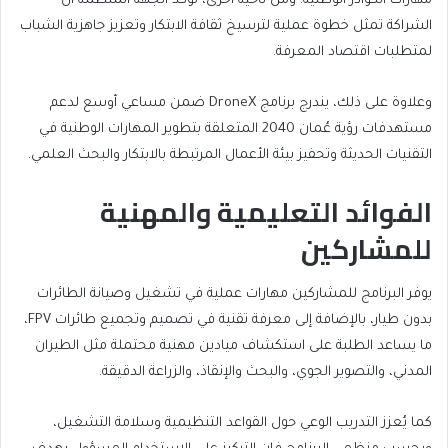
مهارات الكوادر الوطنية. ومن ناحية أخرى، تؤكد الجهة المنظمة أن
الشراكة تمثل خطوة عملية لترسيخ ثقافة الابتكار وتعزيز جاهزية الشباب
لمتطلبات اقتصاد المعرفة.
وعلاوة على ذلك، يندرج برنامج DroneX ضمن مساعي أوسع لدعم
مستهدفات رؤية عُمان 2040 المتعلقة بتطوير المهارات الوطنية في
التقنيات الحديثة وتحفيز بيئة الأعمال المرتبطة بالابتكار والبحث العلمي.
الفوائد التعليمية والمهنية
للمشاركين
يوفر البرنامج للمشاركين مهارات عملية في تشغيل وصيانة الطائرات
بدون طيار، بالإضافة إلى معرفة تقنية في تصميم وتجميع طائرات FPV،
ما يساعد الطلبة على استكشاف ميادين مهنية محتملة مثل الطيران
المدني، والتصوير الجوي، والبحث والإنقاذ، والزراعة الدقيقة.
كما يُعزز التدريب الوعي حول القواعد التنظيمية وسلامة التشغيل،